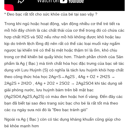
* Đeo bạc rất tốt cho sức khỏe của bé tại sao vậy ?
Trong khi ngủ hoặc hoạt động, vận động nhiều cơ thể trẻ tiết ra
mồ hôi đây chính là các chất thải của cơ thể trong đó có chứa các
hợp chất H2S và S02 nếu như mồ hôi không được khô hoặc lau
kịp do trênh lệch lồng độ nên rất có thể các loại muối này ngấm
ngược lại khiến trẻ có thể bị mệt hoặc thậm trí là ốm, khó chịu
trong cơ thể khiến bé quấy khóc hơn. Thành phần chính của Sản
phẩm là Ag ( Bạc ) mà tính chất hóa học đặc trưng của bạc sẽ tác
dụng với Lưu Huỳnh (S) có nghĩa là tách lưu huỳnh khỏi hợp chất
theo công thức hóa học 2Ag+S→Ag2S , 4Ag + O2 + 2H2S →
2Ag2S + 2H2O , 4Ag + 2O2 + 2SO2 → 2Ag2SO4 khi tác dụng sẽ
giải phóng nước, lưu huỳnh bám trên bề mặt bạc
(Ag2SO4,Ag2S,Ag2S) có màu đen hoặc hơi ố vàng. Đến đây các
bạn đã biết tại sao đeo trang sức bạc cho bé là rất tốt mà theo
các cụ ngày sưa nói đó là "Đeo bạc tránh gió"
Ngoài ra Ag ( Bạc ) còn có tác dụng kháng khuẩn cũng giúp cho
bé khỏe mạnh hơn