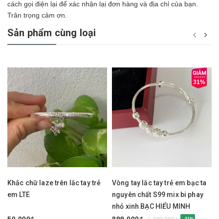
cách gọi điện lại để xác nhận lại đơn hàng và địa chỉ của bạn.
Trân trọng cảm ơn.
Sản phẩm cùng loại
31%
Khắc chữ laze trên lắc tay trẻ
Vòng tay lắc tay trẻ em bạc ta
em LTE
nguyên chất S99 mix bi phay
nhỏ xinh BẠC HIỂU MINH
LTE585
50.000₫
899.000₫
- 31%