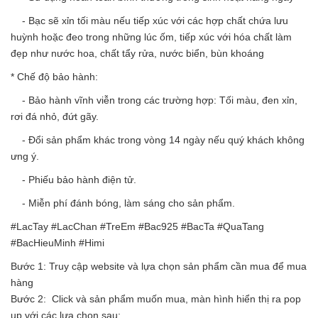
- Bạc sẽ xỉn tối màu nếu tiếp xúc với các hợp chất chứa lưu
huỳnh hoặc đeo trong những lúc ốm, tiếp xúc với hóa chất làm
đẹp như nước hoa, chất tẩy rửa, nước biển, bùn khoáng
* Chế độ bảo hành:
- Bảo hành vĩnh viễn trong các trường hợp: Tối màu, đen xỉn,
rơi đá nhỏ, đứt gãy.
- Đổi sản phẩm khác trong vòng 14 ngày nếu quý khách không
ưng ý.
- Phiếu bảo hành điện tử.
- Miễn phí đánh bóng, làm sáng cho sản phẩm.
#LacTay #LacChan #TreEm #Bac925 #BacTa #QuaTang
#BacHieuMinh #Himi
Bước 1: Truy cập website và lựa chọn sản phẩm cần mua để mua
hàng
Bước 2: Click và sản phẩm muốn mua, màn hình hiển thị ra pop
up với các lựa chọn sau: