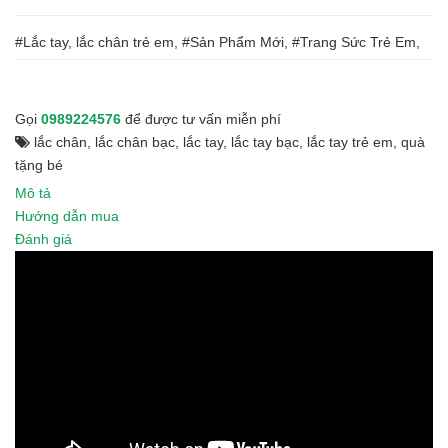
#Lắc tay, lắc chân trẻ em, #Sản Phẩm Mới, #Trang Sức Trẻ Em,
Gọi
0989224576
để được tư vấn miễn phí
lắc chân
,
lắc chân bạc
,
lắc tay
,
lắc tay bạc
,
lắc tay trẻ em
,
quà
tặng bé
Mô tả
Hướng dẫn mua
Đánh giá