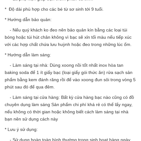
* Độ dài phù hợp cho các bé từ sơ sinh tới 9 tuổi.
* Hướng dẫn bảo quản:
- Nếu quý khách ko đeo nên bảo quản kín bằng các loại túi
bóng hoặc túi hút chân không vì bạc sẽ xỉn tối màu nếu tiếp xúc
với các hợp chất chứa lưu huỳnh hoặc đeo trong những lúc ốm.
* Hướng dẫn làm sáng:
- Làm sáng tại nhà: Dùng xoong nồi tốt nhất inox hòa tan
baking soda để 1 ít giấy bạc (loại giấy gói thức ăn) rửa sạch sản
phẩm bằng kem đánh răng rồi để vào xoong đun sôi trong vòng 5
phút sau đó để qua đêm.
- Làm sáng tại cửa hàng: Bất kỳ cửa hàng bạc nào cũng có đồ
chuyên dụng làm sáng Sản phẩm chi phí khá rẻ có thể lấy ngay,
nếu không có thời gian hoặc không biết cách làm sáng tại nhà
bạn nên sử dụng cách này
* Lưu ý sử dụng:
- Sử dụng hoàn toàn bình thường trong sinh hoạt hàng ngày