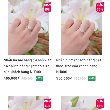
35%
35%
Nhẫn nữ hai hàng đá nhỏ viên
Nhẫn nữ mặt đá to hàng đặt
đá chủ to hàng đặt theo size
theo size của khách hàng
của khách hàng NU000
NU000
490.000₫
550.000₫
750.000₫
850.000₫
- 35%
- 35%
41%
53%