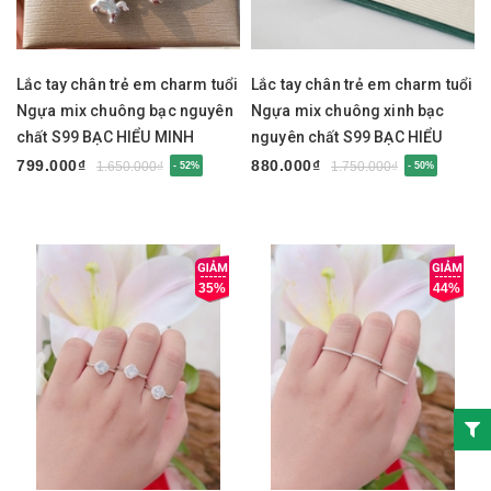
Lắc tay chân trẻ em charm tuổi
Lắc tay chân trẻ em charm tuổi
Ngựa mix chuông bạc nguyên
Ngựa mix chuông xinh bạc
chất S99 BẠC HIỂU MINH
nguyên chất S99 BẠC HIỂU
LTE584
MINH LTE583
799.000₫
880.000₫
1.650.000₫
1.750.000₫
- 52%
- 50%
35%
44%