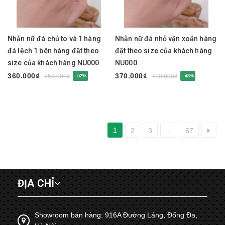
Nhẫn nữ đá chủ to và 1 hàng
Nhẫn nữ đá nhỏ vặn xoắn hàng
đá lệch 1 bên hàng đặt theo
đặt theo size của khách hàng
size của khách hàng NU000
NU000
360.000₫
370.000₫
750.000₫
710.000₫
- 52%
- 48%
1
2
3
...
67
ĐỊA CHỈ
Showroom bán hàng: 916A Đường Láng, Đống Đa,