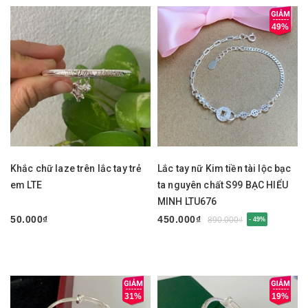
49%
Khắc chữ laze trên lắc tay trẻ
Lắc tay nữ Kim tiền tài lộc bạc
em LTE
ta nguyên chất S99 BẠC HIỂU
MINH LTU676
50.000₫
450.000₫
890.000₫
- 49%
31%
19%