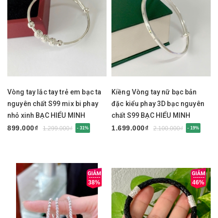
Vòng tay lắc tay trẻ em bạc ta
Kiềng Vòng tay nữ bạc bản
nguyên chất S99 mix bi phay
đặc kiểu phay 3D bạc nguyên
nhỏ xinh BẠC HIỂU MINH
chất S99 BẠC HIỂU MINH
LTE585
LTU675
899.000₫
1.699.000₫
1.299.000₫
2.100.000₫
- 31%
- 19%
38%
46%