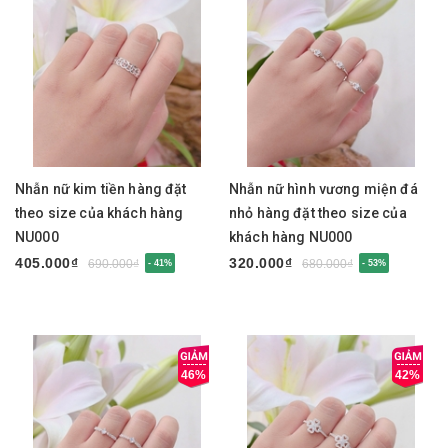
Nhẫn nữ kim tiền hàng đặt
Nhẫn nữ hình vương miện đá
theo size của khách hàng
nhỏ hàng đặt theo size của
NU000
khách hàng NU000
405.000₫
320.000₫
690.000₫
680.000₫
- 41%
- 53%
46%
42%