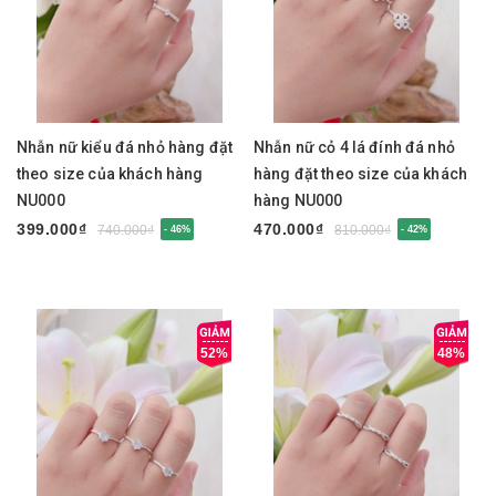
Nhẫn nữ kiểu đá nhỏ hàng đặt
Nhẫn nữ cỏ 4 lá đính đá nhỏ
theo size của khách hàng
hàng đặt theo size của khách
NU000
hàng NU000
399.000₫
470.000₫
740.000₫
810.000₫
- 46%
- 42%
52%
48%