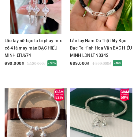
Lắc tay nữ bạc ta bi phay mix
Lắc tay Nam Da Thật 5ly Bọc
cỏ 4 lá may mắn BẠC HIỂU
Bạc Ta Hình Hoa Văn BẠC HIỂU
MINH LTU674
MINH LDN LTN034S
690.000₫
699.000₫
1.120.000₫
1.299.000₫
- 38%
- 46%
52%
50%