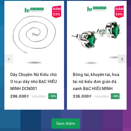
53%
54%
Dây Chuyền Nữ Kiểu chũ
Bông tai, khuyên tai, hoa
O loại dây nhỏ BẠC HIỂU
tai nữ kiểu đơn giản đá
MINH DCN001
xanh BẠC HIỂU MINH
HT070
286.000₫
336.000₫
615.000₫
723.000₫
- 53%
- 54%
Xem thêm