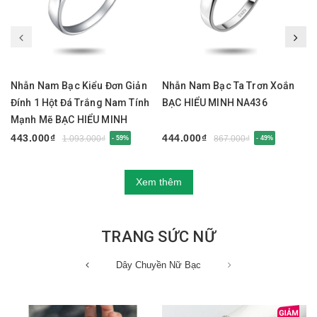
Nhẫn Nam Bạc Kiểu Đơn Giản
Nhẫn Nam Bạc Ta Trơn Xoắn
Đính 1 Hột Đá Trắng Nam Tính
BẠC HIỂU MINH NA436
Mạnh Mẽ BẠC HIỂU MINH
NA437
443.000₫
444.000₫
1.093.000₫
867.000₫
- 59%
- 49%
Xem thêm
TRANG SỨC NỮ
Dây Chuyền Nữ Bạc