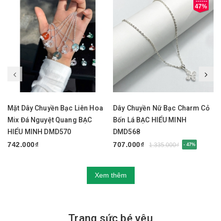
47%
Mặt Dây Chuyền Bạc Liên Hoa
Dây Chuyền Nữ Bạc Charm Cỏ
Mix Đá Nguyệt Quang BẠC
Bốn Lá BẠC HIỂU MINH
HIỂU MINH DMD570
DMD568
742.000₫
707.000₫
1.335.000₫
- 47%
Xem thêm
Trang sức bé yêu