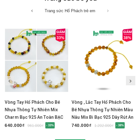
Trang sức Hổ Phách trẻ em
33%
38%
Vòng Tay Hổ Phách Cho Bé
Vòng , Lắc Tay Hổ Phách Cho
Nhựa Thông Tự Nhiên Mix
Bé Nhựa Thông Tự Nhiên Màu
Charm Bạc 925 An Toàn BẠC
Nâu Mix Bi Bạc 925 Dây Rút An
HIỂU MINH LTE560
Toàn BẠC HIỂU MINH LTE548
640.000₫
740.000₫
961.000₫
1.202.000₫
- 33%
- 38%