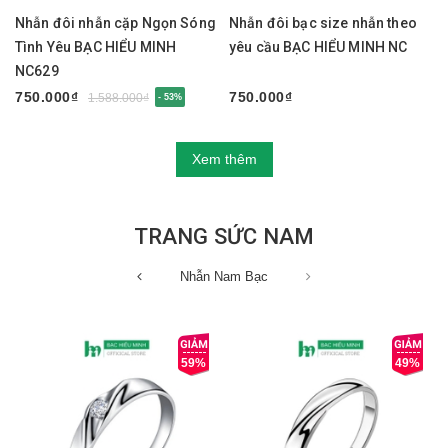
Nhẫn đôi nhẫn cặp Ngọn Sóng
Nhẫn đôi bạc size nhẫn theo
Tình Yêu BẠC HIỂU MINH
yêu cầu BẠC HIỂU MINH NC
NC629
750.000₫
750.000₫
1.588.000₫
- 53%
Xem thêm
TRANG SỨC NAM
Nhẫn Nam Bạc
59%
49%