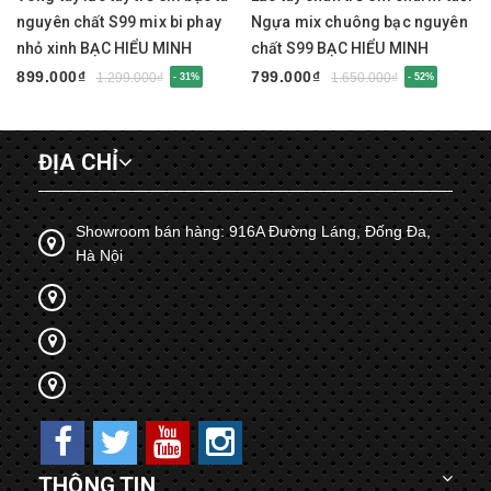
nguyên chất S99 mix bi phay
Ngựa mix chuông bạc nguyên
nhỏ xinh BẠC HIỂU MINH
chất S99 BẠC HIỂU MINH
LTE585
LTE584
899.000₫
799.000₫
1.299.000₫
1.650.000₫
- 31%
- 52%
ĐỊA CHỈ
Showroom bán hàng: 916A Đường Láng, Đống Đa,
Hà Nội
THÔNG TIN