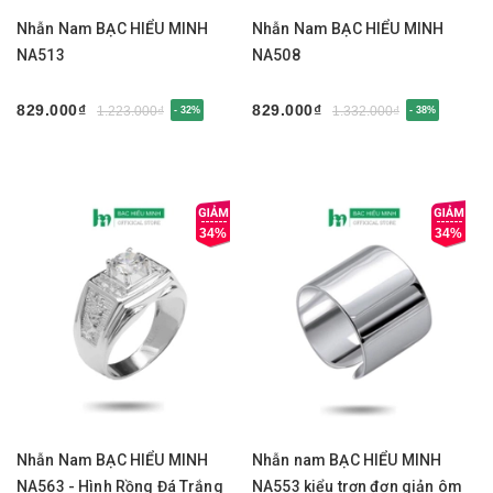
Nhẫn Nam BẠC HIỂU MINH
Nhẫn Nam BẠC HIỂU MINH
NA513
NA508
829.000₫
829.000₫
1.223.000₫
1.332.000₫
- 32%
- 38%
34%
34%
Nhẫn Nam BẠC HIỂU MINH
Nhẫn nam BẠC HIỂU MINH
NA563 - Hình Rồng Đá Trắng
NA553 kiểu trơn đơn giản ôm