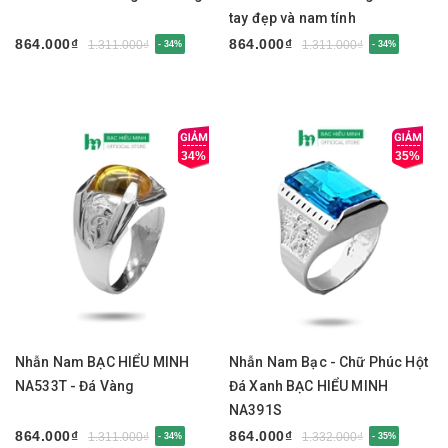
tay đẹp và nam tính
864.000₫
864.000₫
1.311.000₫
1.311.000₫
- 34%
- 34%
34%
35%
Nhẫn Nam BẠC HIỂU MINH
Nhẫn Nam Bạc - Chữ Phúc Hột
NA533T - Đá Vàng
Đá Xanh BẠC HIỂU MINH
NA391S
864.000₫
864.000₫
1.311.000₫
1.332.000₫
- 34%
- 35%