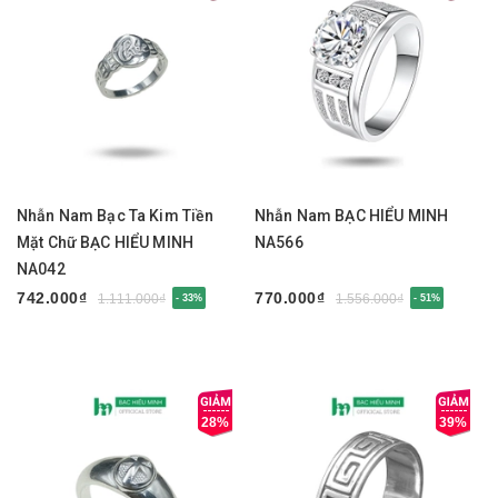
Nhẫn Nam Bạc Ta Kim Tiền
Nhẫn Nam BẠC HIỂU MINH
Mặt Chữ BẠC HIỂU MINH
NA566
NA042
742.000₫
770.000₫
1.111.000₫
1.556.000₫
- 33%
- 51%
28%
39%