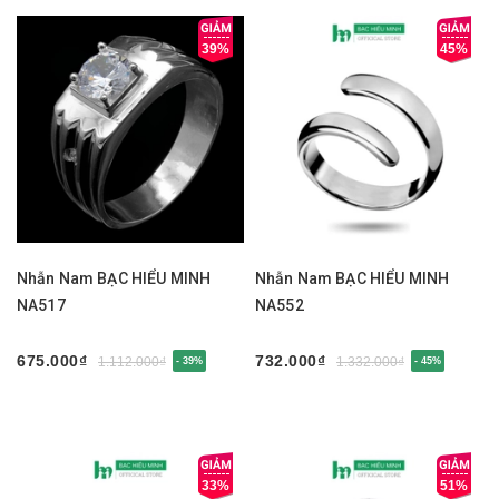
39%
45%
Nhẫn Nam BẠC HIỂU MINH
Nhẫn Nam BẠC HIỂU MINH
NA517
NA552
675.000₫
732.000₫
1.112.000₫
1.332.000₫
- 39%
- 45%
33%
51%