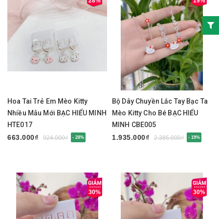
28%
19%
Hoa Tai Trẻ Em Mèo Kitty
Bộ Dây Chuyền Lắc Tay Bạc Ta
Nhiều Mẫu Mới BẠC HIỂU MINH
Mèo Kitty Cho Bé BẠC HIỂU
HTE017
MINH CBE005
663.000₫
1.935.000₫
924.000₫
2.385.000₫
- 28%
- 19%
30%
30%