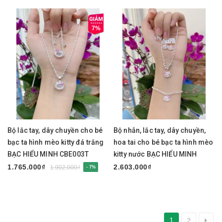
7%
Bộ lắc tay, dây chuyền cho bé
Bộ nhẫn, lắc tay, dây chuyền,
bạc ta hình mèo kitty đá trắng
hoa tai cho bé bạc ta hình mèo
BẠC HIỂU MINH CBE003T
kitty nước BẠC HIỂU MINH
CBE002
1.765.000₫
2.603.000₫
1.902.000₫
- 7%
1
2