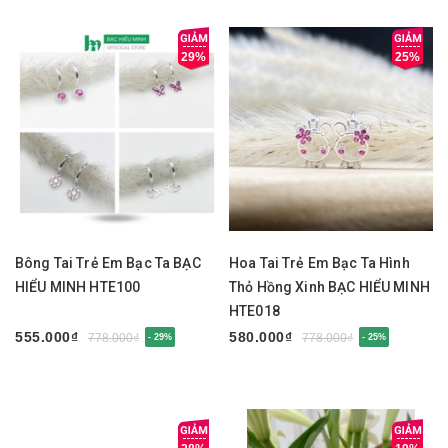
29%
25%
Bông Tai Trẻ Em Bạc Ta BẠC
Hoa Tai Trẻ Em Bạc Ta Hình
HIỂU MINH HTE100
Thỏ Hồng Xinh BẠC HIỂU MINH
HTE018
555.000₫
580.000₫
778.000₫
778.000₫
- 29%
- 25%