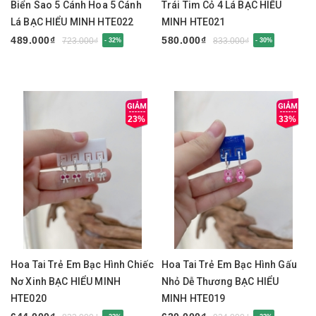
Biển Sao 5 Cánh Hoa 5 Cánh
Trái Tim Cỏ 4 Lá BẠC HIỂU
Lá BẠC HIỂU MINH HTE022
MINH HTE021
489.000₫
580.000₫
723.000₫
833.000₫
- 32%
- 30%
23%
33%
Hoa Tai Trẻ Em Bạc Hình Chiếc
Hoa Tai Trẻ Em Bạc Hình Gấu
Nơ Xinh BẠC HIỂU MINH
Nhỏ Dễ Thương BẠC HIỂU
HTE020
MINH HTE019