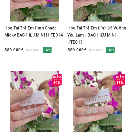
Hoa Tai Trẻ Em Hình Chuột
Hoa Tai Trẻ Em Đính Đá Vuông
Micky BẠC HIỂU MINH HTE014
Yêu Lắm - BẠC HIỂU MINH
HTE013
580.000₫
580.000₫
833.000₫
833.000₫
- 30%
- 30%
30%
17%