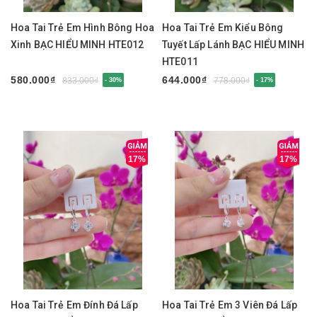
Hoa Tai Trẻ Em Hình Bông Hoa
Hoa Tai Trẻ Em Kiểu Bông
Xinh BẠC HIỂU MINH HTE012
Tuyết Lấp Lánh BẠC HIỂU MINH
HTE011
580.000₫
644.000₫
833.000₫
778.000₫
- 30%
- 17%
17%
17%
Hoa Tai Trẻ Em Đính Đá Lấp
Hoa Tai Trẻ Em 3 Viên Đá Lấp