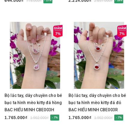
644.000₫
2.214.000₫
778.000₫
2.697.000₫
- 17%
- 18%
7%
7%
Bộ lắc tay, dây chuyền cho bé
Bộ lắc tay, dây chuyền cho bé
bạc ta hình mèo kitty đá hồng
bạc ta hình mèo kitty đá đỏ
BẠC HIỂU MINH CBE003H
BẠC HIỂU MINH CBE003R
1.765.000₫
1.765.000₫
1.902.000₫
1.902.000₫
- 7%
- 7%