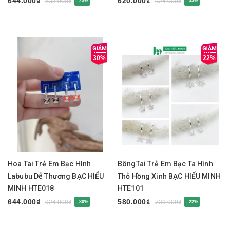
644.000₫
620.000₫
833.000₫
924.000₫
- 23%
- 33%
30%
22%
Hoa Tai Trẻ Em Bạc Hình
BôngTai Trẻ Em Bạc Ta Hình
Labubu Dễ Thương BẠC HIỂU
Thỏ Hồng Xinh BẠC HIỂU MINH
MINH HTE018
HTE101
644.000₫
580.000₫
924.000₫
739.000₫
- 30%
- 22%