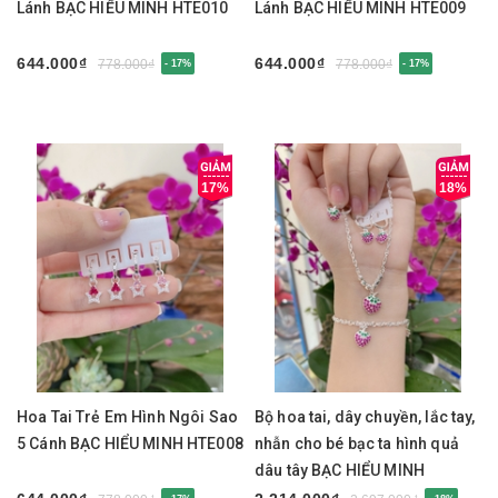
Lánh BẠC HIỂU MINH HTE010
Lánh BẠC HIỂU MINH HTE009
644.000₫
644.000₫
778.000₫
778.000₫
- 17%
- 17%
17%
18%
Hoa Tai Trẻ Em Hình Ngôi Sao
Bộ hoa tai, dây chuyền, lắc tay,
5 Cánh BẠC HIỂU MINH HTE008
nhẫn cho bé bạc ta hình quả
dâu tây BẠC HIỂU MINH
CBE004