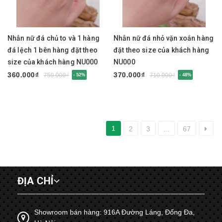
Nhẫn nữ đá chủ to và 1 hàng
Nhẫn nữ đá nhỏ vặn xoắn hàng
đá lệch 1 bên hàng đặt theo
đặt theo size của khách hàng
size của khách hàng NU000
NU000
360.000₫
370.000₫
750.000₫
710.000₫
- 52%
- 48%
1
2
3
...
67
ĐỊA CHỈ
Showroom bán hàng: 916A Đường Láng, Đống Đa,