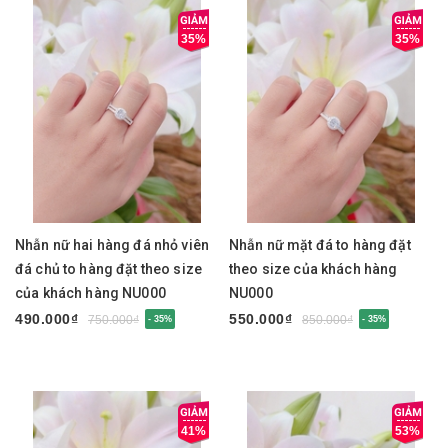
35%
35%
Nhẫn nữ hai hàng đá nhỏ viên
Nhẫn nữ mặt đá to hàng đặt
đá chủ to hàng đặt theo size
theo size của khách hàng
của khách hàng NU000
NU000
490.000₫
550.000₫
750.000₫
850.000₫
- 35%
- 35%
41%
53%