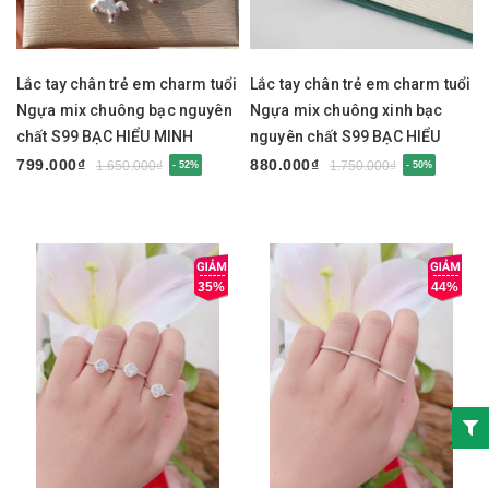
Lắc tay chân trẻ em charm tuổi
Lắc tay chân trẻ em charm tuổi
Ngựa mix chuông bạc nguyên
Ngựa mix chuông xinh bạc
chất S99 BẠC HIỂU MINH
nguyên chất S99 BẠC HIỂU
LTE584
MINH LTE583
799.000₫
880.000₫
1.650.000₫
1.750.000₫
- 52%
- 50%
35%
44%