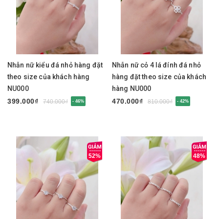
Nhẫn nữ kiểu đá nhỏ hàng đặt
Nhẫn nữ cỏ 4 lá đính đá nhỏ
theo size của khách hàng
hàng đặt theo size của khách
NU000
hàng NU000
399.000₫
470.000₫
740.000₫
810.000₫
- 46%
- 42%
52%
48%