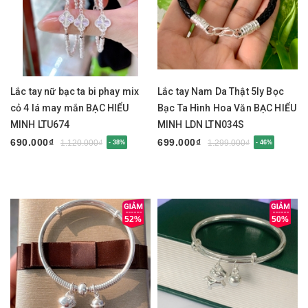
Lắc tay nữ bạc ta bi phay mix
Lắc tay Nam Da Thật 5ly Bọc
cỏ 4 lá may mắn BẠC HIỂU
Bạc Ta Hình Hoa Văn BẠC HIỂU
MINH LTU674
MINH LDN LTN034S
690.000₫
699.000₫
1.120.000₫
1.299.000₫
- 38%
- 46%
52%
50%