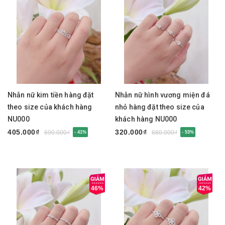
Nhẫn nữ kim tiền hàng đặt
Nhẫn nữ hình vương miện đá
theo size của khách hàng
nhỏ hàng đặt theo size của
NU000
khách hàng NU000
405.000₫
320.000₫
690.000₫
680.000₫
- 41%
- 53%
46%
42%