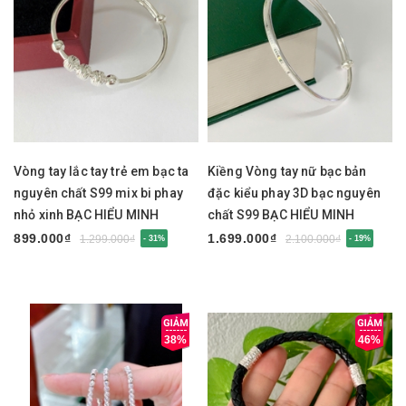
Vòng tay lắc tay trẻ em bạc ta
Kiềng Vòng tay nữ bạc bản
nguyên chất S99 mix bi phay
đặc kiểu phay 3D bạc nguyên
nhỏ xinh BẠC HIỂU MINH
chất S99 BẠC HIỂU MINH
LTE585
LTU675
899.000₫
1.699.000₫
1.299.000₫
2.100.000₫
- 31%
- 19%
38%
46%