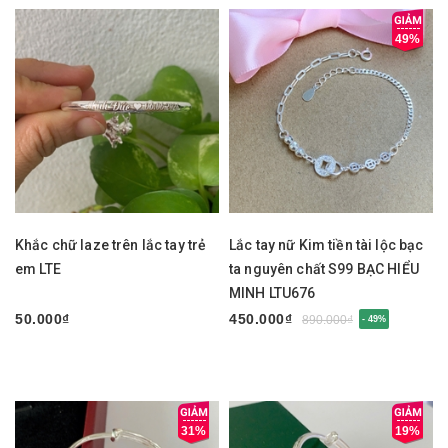
49%
Khắc chữ laze trên lắc tay trẻ
Lắc tay nữ Kim tiền tài lộc bạc
em LTE
ta nguyên chất S99 BẠC HIỂU
MINH LTU676
50.000₫
450.000₫
890.000₫
- 49%
31%
19%