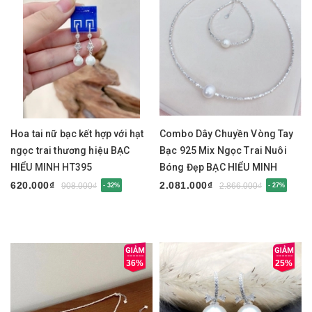
Hoa tai nữ bạc kết hợp với hạt
Combo Dây Chuyền Vòng Tay
ngọc trai thương hiệu BẠC
Bạc 925 Mix Ngọc Trai Nuôi
HIỂU MINH HT395
Bóng Đẹp BẠC HIỂU MINH
BCB009
620.000₫
2.081.000₫
908.000₫
2.866.000₫
- 32%
- 27%
36%
25%