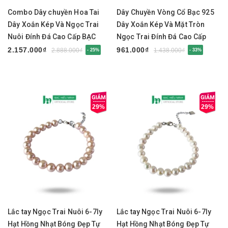
Combo Dây chuyền Hoa Tai
Dây Chuyền Vòng Cổ Bạc 925
Dây Xoắn Kép Và Ngọc Trai
Dây Xoắn Kép Và Mặt Tròn
Nuôi Đính Đá Cao Cấp BẠC
Ngọc Trai Đính Đá Cao Cấp
HIỂU MINH BCB005
BẠC HIỂU MINH DMD480
2.157.000₫
961.000₫
2.888.000₫
1.438.000₫
- 25%
- 33%
29%
29%
Lắc tay Ngọc Trai Nuôi 6-7ly
Lắc tay Ngọc Trai Nuôi 6-7ly
Hạt Hồng Nhạt Bóng Đẹp Tự
Hạt Hồng Nhạt Bóng Đẹp Tự