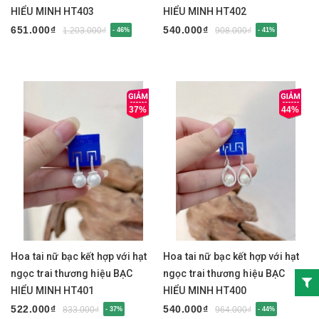
HIỂU MINH HT403
HIỂU MINH HT402
651.000₫
540.000₫
1.203.000₫
908.000₫
- 46%
- 41%
37%
44%
Hoa tai nữ bạc kết hợp với hạt
Hoa tai nữ bạc kết hợp với hạt
ngọc trai thương hiệu BẠC
ngọc trai thương hiệu BẠC
HIỂU MINH HT401
HIỂU MINH HT400
522.000₫
540.000₫
833.000₫
964.000₫
- 37%
- 44%