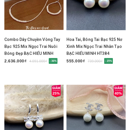
Combo Dây Chuyền Vòng Tay
Hoa Tai, Bông Tai Bạc 925 Nơ
Bạc 925 Mix Ngọc Trai Nuôi
Xinh Mix Ngọc Trai Nhân Tạo
Bóng Đẹp BẠC HIỂU MINH
BẠC HIỂU MINH HT384
BCB008
2.636.000₫
555.000₫
4.091.000₫
739.000₫
- 36%
- 25%
25%
40%