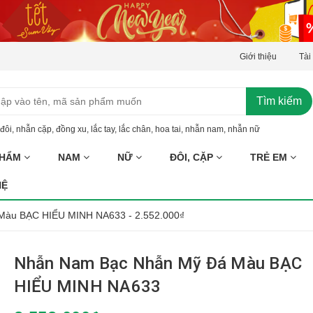
Giới thiệu
Tài
Tìm kiếm
đôi
,
nhẫn cặp
,
đồng xu
,
lắc tay
,
lắc chân
,
hoa tai
,
nhẫn nam
,
nhẫn nữ
PHẨM
NAM
NỮ
ĐÔI, CẶP
TRẺ EM
HỆ
Màu BẠC HIỂU MINH NA633 - 2.552.000₫
Nhẫn Nam Bạc Nhẫn Mỹ Đá Màu BẠC
HIỂU MINH NA633