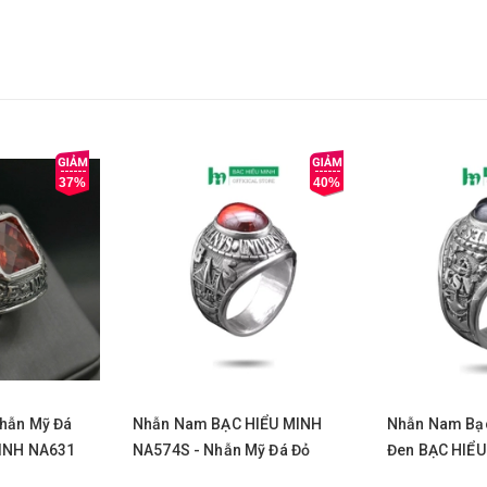
37%
40%
Mua ngay
Mua nga
hẫn Mỹ Đá
Nhẫn Nam BẠC HIỂU MINH
Nhẫn Nam Bạ
INH NA631
NA574S - Nhẫn Mỹ Đá Đỏ
Đen BẠC HIỂ