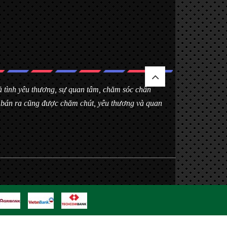
 cả tình yêu thương, sự quan tâm, chăm sóc chân
h bán ra cũng được chăm chút, yêu thương và quan