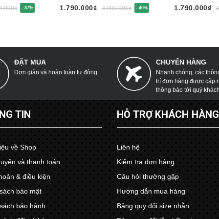
1.790.000₫
1.790.000₫
4.000₫
3.000.000₫
- 37%
- 40%
ĐẶT MUA
CHUYỂN HÀNG
Đơn giản và hoàn toàn tự động
Nhanh chóng, các thông 
trí đơn hàng được cập 
thông báo tới quý khác
NG TIN
HỖ TRỢ KHÁCH HÀN
hiệu về Shop
Liên hệ
uyển và thanh toán
Kiểm tra đơn hàng
hoản & điều kiện
Câu hỏi thường gặp
sách bảo mật
Hướng dẫn mua hàng
sách bảo hành
Bảng quy đổi size nhẫn