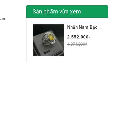
Sản phẩm vừa xem
nam
Nhẫn Nam Bạc Nhẫn Mỹ Đá Màu BẠC HIỂU MINH NA633
2.552.000₫
4.074.000₫