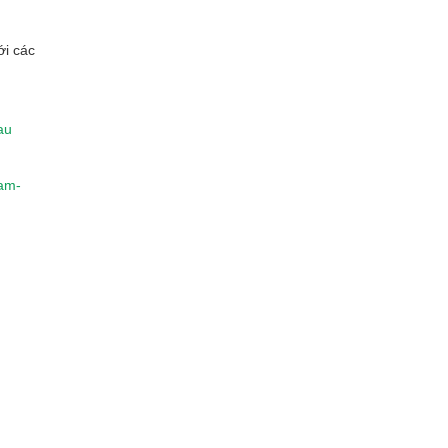
ới các
au
lam-