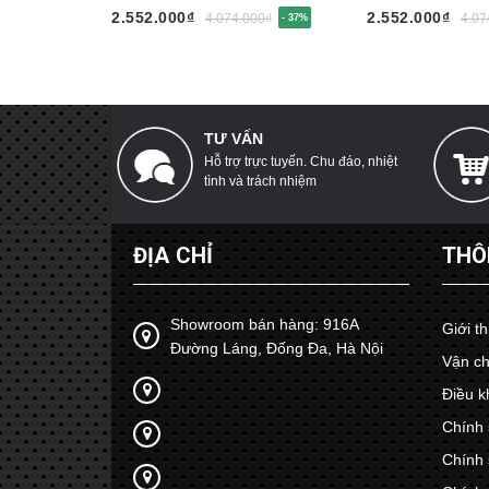
2.552.000₫
2.552.000₫
4.074.000₫
4.07
- 37%
TƯ VẤN
Hỗ trợ trực tuyến. Chu đáo, nhiệt
tình và trách nhiệm
ĐỊA CHỈ
THÔ
Showroom bán hàng: 916A
Giới t
Đường Láng, Đống Đa, Hà Nội
Vận ch
Điều k
Chính 
Chính 