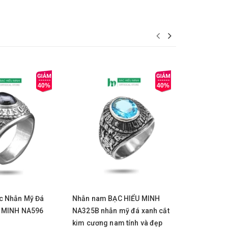
40%
40%
y
Mua ngay
Mua 
c Nhẫn Mỹ Đá
Nhẫn nam BẠC HIỂU MINH
Nhẫn Nam 
U MINH NA596
NA325B nhẫn mỹ đá xanh cắt
NA575 - N
kim cương nam tính và đẹp