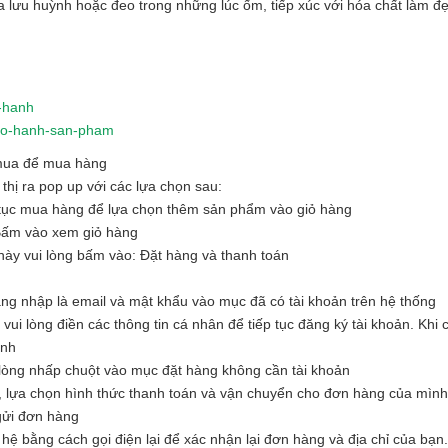
ứa lưu huỳnh hoặc đeo trong những lúc ốm, tiếp xúc với hóa chất làm đ
o-hanh
-bao-hanh-san-pham
 mua để mua hàng
hị ra pop up với các lựa chọn sau:
tục mua hàng để lựa chọn thêm sản phẩm vào giỏ hàng
Bấm vào xem giỏ hàng
ày vui lòng bấm vào: Đặt hàng và thanh toán
ăng nhập là email và mật khẩu vào mục đã có tài khoản trên hệ thống
i lòng điền các thông tin cá nhân để tiếp tục đăng ký tài khoản. Khi c
ình
òng nhấp chuột vào mục đặt hàng không cần tài khoản
, lựa chọn hình thức thanh toán và vận chuyển cho đơn hàng của mình
 gửi đơn hàng
hệ bằng cách gọi điện lại để xác nhận lại đơn hàng và địa chỉ của bạn.