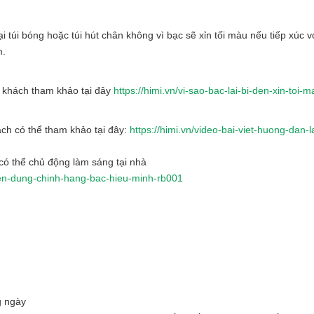
 túi bóng hoặc túi hút chân không vì bạc sẽ xỉn tối màu nếu tiếp xúc v
m.
ý khách tham khảo tại đây
https://himi.vn/vi-sao-bac-lai-bi-den-xin-toi-m
ch có thể tham khảo tại đây:
https://himi.vn/video-bai-viet-huong-dan-
ó thể chủ động làm sáng tại nhà
yen-dung-chinh-hang-bac-hieu-minh-rb001
g ngày