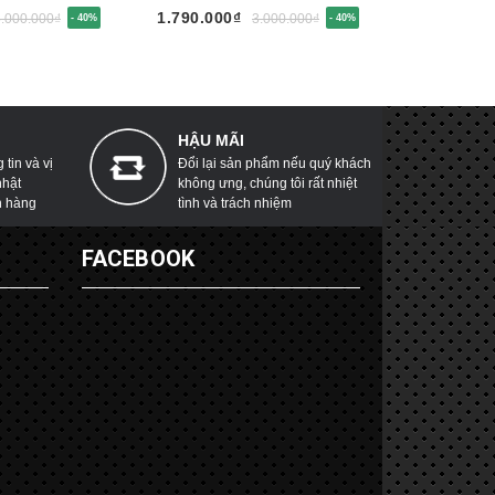
1.790.000₫
1.790.000
3.000.000₫
3.000.000₫
- 40%
- 40%
HẬU MÃI
tin và vị
Đổi lại sản phẩm nếu quý khách
nhật
không ưng, chúng tôi rất nhiệt
h hàng
tình và trách nhiệm
G
FACEBOOK