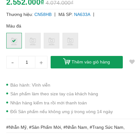
2.552.000₫
4.074.000₫
|
|
Thương hiệu:
CN58HB
Mã SP:
NA633A
Màu đá
-
+
Thêm vào giỏ hàng
Bảo hành: Vĩnh viễn
Sản phẩm làm theo size tay của khách hàng
Nhận hàng kiểm tra rồi mới thanh toán
Đổi Sản phẩm nếu không ưng ý trong vòng 14 ngày
#Nhẫn Mỹ, #Sản Phẩm Mới, #Nhẫn Nam, #Trang Sức Nam,