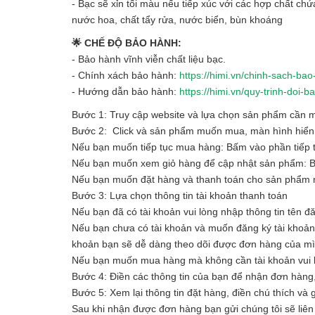
- Bạc sẽ xỉn tối màu nếu tiếp xúc với các hợp chất ch
nước hoa, chất tẩy rửa, nước biển, bùn khoáng
🌟 CHẾ ĐỘ BẢO HÀNH:
- Bảo hành vĩnh viễn chất liệu bạc.
- Chính xách bảo hành:
https://himi.vn/chinh-sach-ba
- Hướng dẫn bảo hành:
https://himi.vn/quy-trinh-doi
Bước 1: Truy cập website và lựa chọn sản phẩm cần
Bước 2: Click và sản phẩm muốn mua, màn hình hiển t
Nếu bạn muốn tiếp tục mua hàng: Bấm vào phần tiếp 
Nếu bạn muốn xem giỏ hàng để cập nhật sản phẩm: 
Nếu bạn muốn đặt hàng và thanh toán cho sản phẩm n
Bước 3: Lựa chọn thông tin tài khoản thanh toán
Nếu bạn đã có tài khoản vui lòng nhập thông tin tên đ
Nếu bạn chưa có tài khoản và muốn đăng ký tài khoản vu
khoản bạn sẽ dễ dàng theo dõi được đơn hàng của m
Nếu bạn muốn mua hàng mà không cần tài khoản vui l
Bước 4: Điền các thông tin của bạn để nhận đơn hàng
Bước 5: Xem lại thông tin đặt hàng, điền chú thích và
Sau khi nhận được đơn hàng bạn gửi chúng tôi sẽ liên 