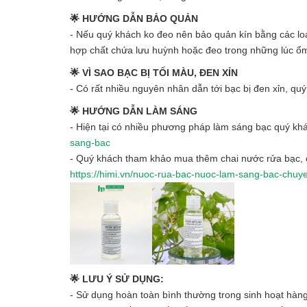
🌟 HƯỚNG DẪN BẢO QUẢN
- Nếu quý khách ko đeo nên bảo quản kín bằng các loại
hợp chất chứa lưu huỳnh hoặc đeo trong những lúc ố
🌟 VÌ SAO BẠC BỊ TỐI MÀU, ĐEN XỈN
- Có rất nhiều nguyên nhân dẫn tới bạc bị đen xỉn, qu
🌟 HƯỚNG DẪN LÀM SÁNG
- Hiện tại có nhiều phương pháp làm sáng bạc quý khá
sang-bac
- Quý khách tham khảo mua thêm chai nước rửa bạc, c
https://himi.vn/nuoc-rua-bac-nuoc-lam-sang-bac-chu
🌟 LƯU Ý SỬ DỤNG:
- Sử dụng hoàn toàn bình thường trong sinh hoạt hàn