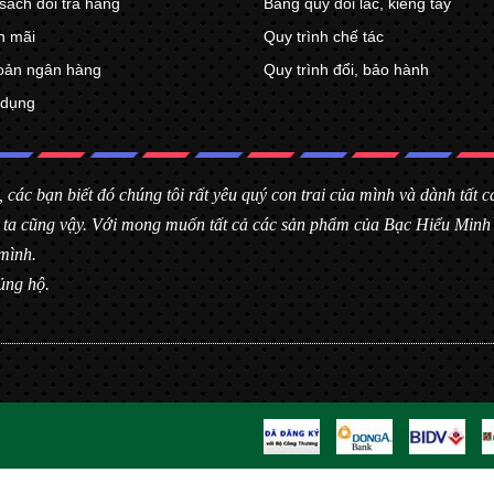
sách đổi trả hàng
Bảng quy đổi lắc, kiềng tay
n mãi
Quy trình chế tác
oản ngân hàng
Quy trình đổi, bảo hành
 dụng
, các bạn biết đó chúng tôi rất yêu quý con trai của mình và dành tất
úng ta cũng vậy. Với mong muốn tất cả các sản phẩm của Bạc Hiểu Min
mình.
ủng hộ.