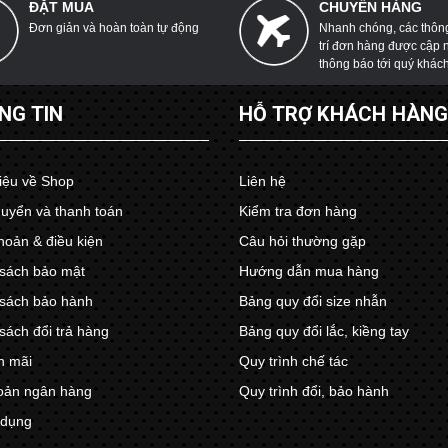
ĐẶT MUA
CHUYỂN HÀNG
Đơn giản và hoàn toàn tự động
Nhanh chóng, các thông 
trí đơn hàng được cập 
thông báo tới quý khác
NG TIN
HỖ TRỢ KHÁCH HÀN
hiệu về Shop
Liên hệ
uyển và thanh toán
Kiểm tra đơn hàng
hoản & điều kiện
Câu hỏi thường gặp
sách bảo mật
Hướng dẫn mua hàng
sách bảo hành
Bảng quy đổi size nhẫn
sách đổi trả hàng
Bảng quy đổi lắc, kiềng tay
n mãi
Quy trình chế tác
oản ngân hàng
Quy trình đổi, bảo hành
 dụng