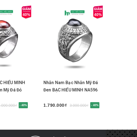
40%
40%
y
Mua ngay
Mua 
C HIỂU MINH
Nhẫn Nam Bạc Nhẫn Mỹ Đá
Nhẫn nam 
n Mỹ Đá Đỏ
Đen BẠC HIỂU MINH NA596
NA325B nh
kim cương 
1.790.000₫
1.790.000
3.000.000₫
3.000.000₫
- 40%
- 40%