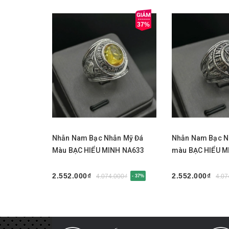
37%
Chọn sản phẩm
Chọn sản phẩm
Nhẫn Nam Bạc Nhẫn Mỹ Đá
Nhẫn Nam Bạc N
Màu BẠC HIỂU MINH NA633
màu BẠC HIỂU M
2.552.000₫
2.552.000₫
4.074.000₫
4.07
- 37%