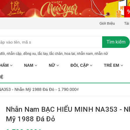
Giới thiệu
Tài
Tìm kiếm
đôi
,
nhẫn cặp
,
đồng xu
,
lắc tay
,
lắc chân
,
hoa tai
,
nhẫn nam
,
nhẫn nữ
PHẨM
NAM
NỮ
ĐÔI, CẶP
TRẺ EM
HỆ
353 - Nhẫn Mỹ 1988 Đá Đỏ - 1.790.000₫
Nhẫn Nam BẠC HIỂU MINH NA353 - N
Mỹ 1988 Đá Đỏ