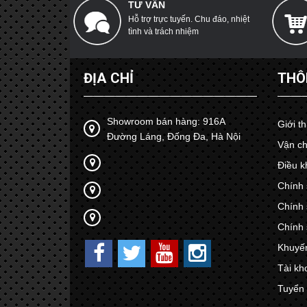
TƯ VẤN
Hỗ trợ trực tuyến. Chu đáo, nhiệt
tình và trách nhiệm
ĐỊA CHỈ
THÔ
Showroom bán hàng: 916A
Giới t
Đường Láng, Đống Đa, Hà Nội
Vận ch
Điều k
Chính 
Chính 
Chính 
Khuyế
Tài kh
Tuyển