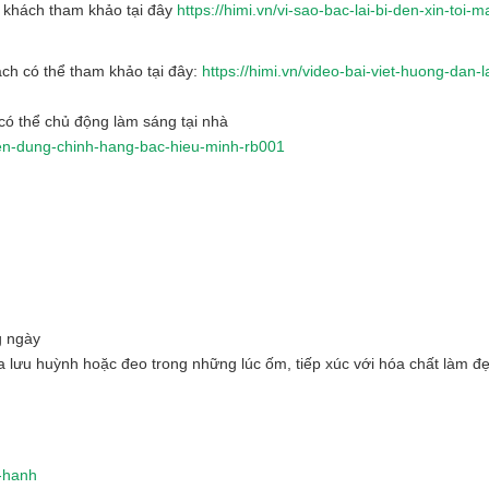
ý khách tham khảo tại đây
https://himi.vn/vi-sao-bac-lai-bi-den-xin-toi-m
ch có thể tham khảo tại đây:
https://himi.vn/video-bai-viet-huong-dan-
ó thể chủ động làm sáng tại nhà
yen-dung-chinh-hang-bac-hieu-minh-rb001
g ngày
ứa lưu huỳnh hoặc đeo trong những lúc ốm, tiếp xúc với hóa chất làm đ
o-hanh