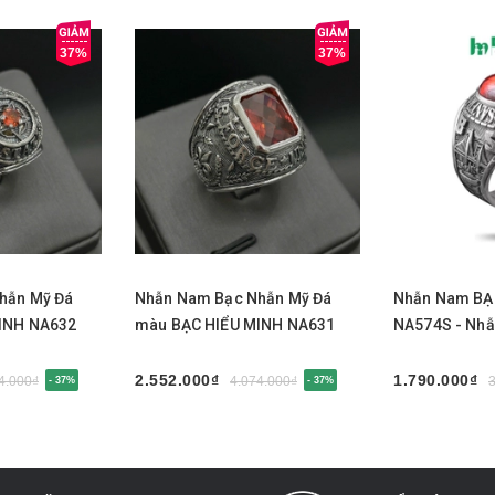
37%
37%
Chọn sản phẩm
Mua nga
hẫn Mỹ Đá
Nhẫn Nam Bạc Nhẫn Mỹ Đá
Nhẫn Nam BẠ
INH NA632
màu BẠC HIỂU MINH NA631
NA574S - Nhẫ
2.552.000₫
1.790.000₫
4.000₫
4.074.000₫
- 37%
- 37%