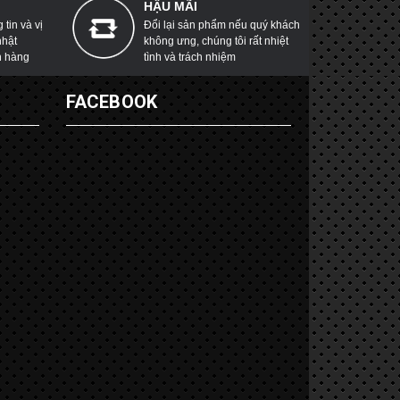
HẬU MÃI
tin và vị
Đổi lại sản phẩm nếu quý khách
nhật
không ưng, chúng tôi rất nhiệt
h hàng
tình và trách nhiệm
G
FACEBOOK