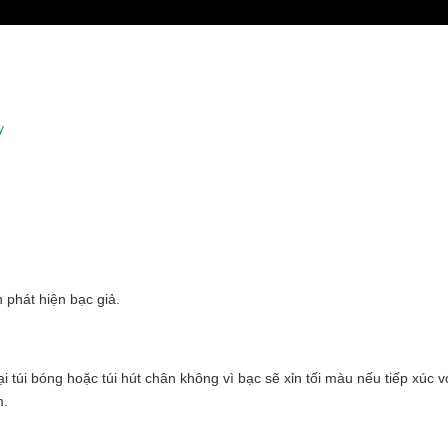
y
 phát hiện bạc giả.
 túi bóng hoặc túi hút chân không vì bạc sẽ xỉn tối màu nếu tiếp xúc v
m.