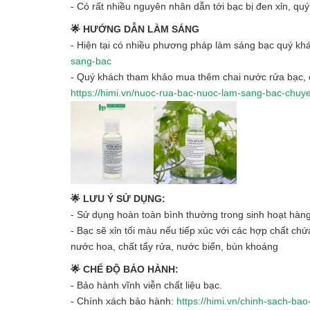
- Có rất nhiều nguyên nhân dẫn tới bạc bị đen xỉn, qu
🌟 HƯỚNG DẪN LÀM SÁNG
- Hiện tại có nhiều phương pháp làm sáng bạc quý khá
sang-bac
- Quý khách tham khảo mua thêm chai nước rửa bạc, c
https://himi.vn/nuoc-rua-bac-nuoc-lam-sang-bac-chu
🌟 LƯU Ý SỬ DỤNG:
- Sử dụng hoàn toàn bình thường trong sinh hoạt hàn
- Bạc sẽ xỉn tối màu nếu tiếp xúc với các hợp chất ch
nước hoa, chất tẩy rửa, nước biển, bùn khoáng
🌟 CHẾ ĐỘ BẢO HÀNH:
- Bảo hành vĩnh viễn chất liệu bạc.
- Chính xách bảo hành:
https://himi.vn/chinh-sach-ba