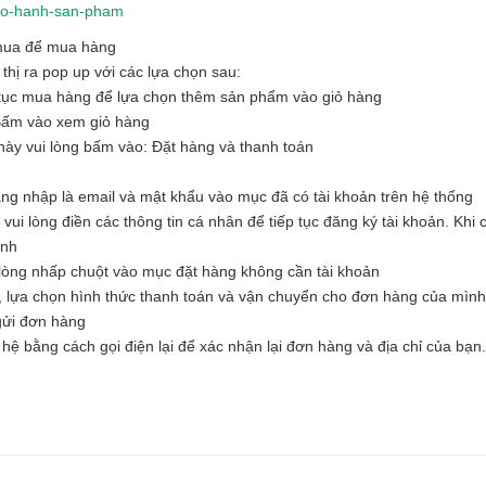
-bao-hanh-san-pham
 mua để mua hàng
hị ra pop up với các lựa chọn sau:
tục mua hàng để lựa chọn thêm sản phẩm vào giỏ hàng
Bấm vào xem giỏ hàng
ày vui lòng bấm vào: Đặt hàng và thanh toán
ăng nhập là email và mật khẩu vào mục đã có tài khoản trên hệ thống
i lòng điền các thông tin cá nhân để tiếp tục đăng ký tài khoản. Khi c
ình
òng nhấp chuột vào mục đặt hàng không cần tài khoản
, lựa chọn hình thức thanh toán và vận chuyển cho đơn hàng của mình
 gửi đơn hàng
hệ bằng cách gọi điện lại để xác nhận lại đơn hàng và địa chỉ của bạn.