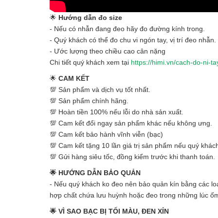
🌟
Hướng dẫn đo size
- Nếu có nhẫn đang đeo hãy đo đường kính trong.
- Quý khách có thể đo chu vi ngón tay, vị trí đeo nhẫn.
- Ước lượng theo chiều cao cân nặng
Chi tiết quý khách xem tại
https://himi.vn/cach-do-ni-ta
🌟
CAM KẾT
💯 Sản phẩm và dịch vụ tốt nhất.
💯 Sản phẩm chính hãng.
💯 Hoàn tiền 100% nếu lỗi do nhà sản xuất.
💯 Cam kết đổi ngay sản phẩm khác nếu không ưng.
💯 Cam kết bảo hành vĩnh viễn (bạc)
💯 Cam kết tặng 10 lần giá trị sản phẩm nếu quý khách
💯 Gửi hàng siêu tốc, đồng kiểm trước khi thanh toán.
🌟 HƯỚNG DẪN BẢO QUẢN
- Nếu quý khách ko đeo nên bảo quản kín bằng các loại
hợp chất chứa lưu huỳnh hoặc đeo trong những lúc ố
🌟 VÌ SAO BẠC BỊ TỐI MÀU, ĐEN XỈN