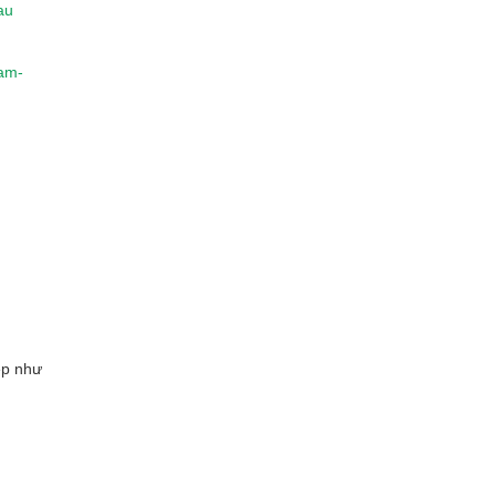
au
lam-
ẹp như