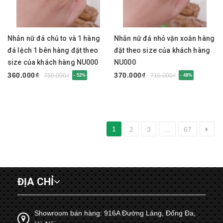
Nhẫn nữ đá chủ to và 1 hàng
Nhẫn nữ đá nhỏ vặn xoắn hàng
đá lệch 1 bên hàng đặt theo
đặt theo size của khách hàng
size của khách hàng NU000
NU000
360.000₫
370.000₫
750.000₫
710.000₫
- 52%
- 48%
1
2
3
...
67
ĐỊA CHỈ
Showroom bán hàng: 916A Đường Láng, Đống Đa,