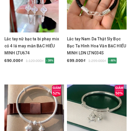
Lắc tay nữ bạc ta bi phay mix
Lắc tay Nam Da Thật 5ly Bọc
cỏ 4 lá may mắn BẠC HIỂU
Bạc Ta Hình Hoa Văn BẠC HIỂU
MINH LTU674
MINH LDN LTN034S
690.000₫
699.000₫
1.120.000₫
1.299.000₫
- 38%
- 46%
52%
50%