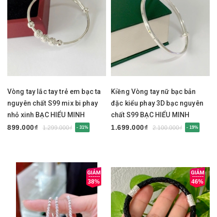
Vòng tay lắc tay trẻ em bạc ta
Kiềng Vòng tay nữ bạc bản
nguyên chất S99 mix bi phay
đặc kiểu phay 3D bạc nguyên
nhỏ xinh BẠC HIỂU MINH
chất S99 BẠC HIỂU MINH
LTE585
LTU675
899.000₫
1.699.000₫
1.299.000₫
2.100.000₫
- 31%
- 19%
38%
46%