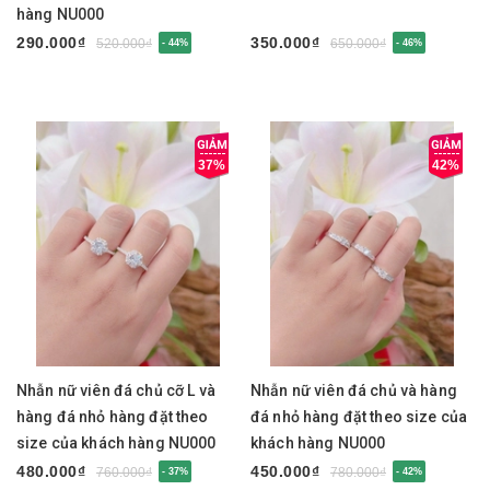
hàng NU000
290.000₫
350.000₫
520.000₫
650.000₫
- 44%
- 46%
37%
42%
Nhẫn nữ viên đá chủ cỡ L và
Nhẫn nữ viên đá chủ và hàng
hàng đá nhỏ hàng đặt theo
đá nhỏ hàng đặt theo size của
size của khách hàng NU000
khách hàng NU000
480.000₫
450.000₫
760.000₫
780.000₫
- 37%
- 42%