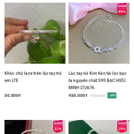
49%
Khắc chữ laze trên lắc tay trẻ
Lắc tay nữ Kim tiền tài lộc bạc
em LTE
ta nguyên chất S99 BẠC HIỂU
MINH LTU676
50.000₫
450.000₫
890.000₫
- 49%
31%
19%