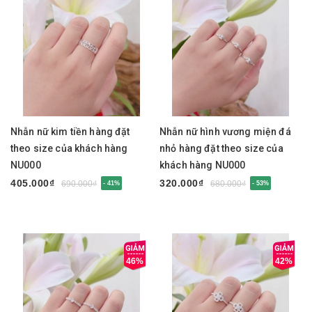
Nhẫn nữ kim tiền hàng đặt
Nhẫn nữ hình vương miện đá
theo size của khách hàng
nhỏ hàng đặt theo size của
NU000
khách hàng NU000
405.000₫
320.000₫
690.000₫
680.000₫
- 41%
- 53%
46%
42%