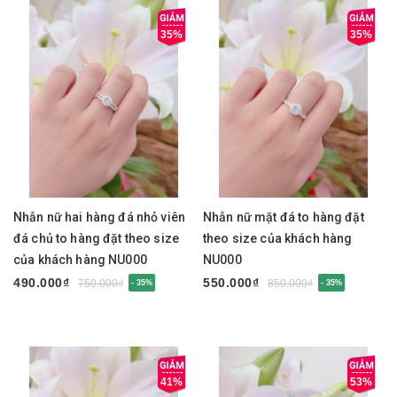
35%
35%
Nhẫn nữ hai hàng đá nhỏ viên
Nhẫn nữ mặt đá to hàng đặt
đá chủ to hàng đặt theo size
theo size của khách hàng
của khách hàng NU000
NU000
490.000₫
550.000₫
750.000₫
850.000₫
- 35%
- 35%
41%
53%