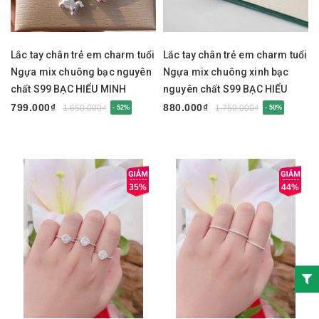
Lắc tay chân trẻ em charm tuổi
Lắc tay chân trẻ em charm tuổi
Ngựa mix chuông bạc nguyên
Ngựa mix chuông xinh bạc
chất S99 BẠC HIỂU MINH
nguyên chất S99 BẠC HIỂU
LTE584
MINH LTE583
799.000₫
880.000₫
1.650.000₫
1.750.000₫
- 52%
- 50%
35%
44%