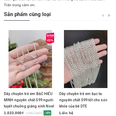
Trân trọng cảm ơn.
Sản phẩm cùng loại
45%
Dây chuyền trẻ em BẠC HIỂU
Dây chuyền trẻ em bạc ta
MINH nguyên chất S99 người
nguyên chất S99 tốt cho sức
tuyết chuông giáng sinh Noel
khỏe của bé DTE
DTE086
1.023.000₫
Liên hệ
1.851.000₫
- 45%