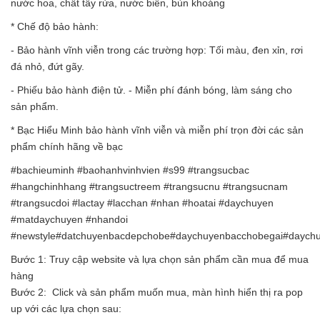
nước hoa, chất tẩy rửa, nước biển, bùn khoáng
* Chế độ bảo hành:
- Bảo hành vĩnh viễn trong các trường hợp: Tối màu, đen xỉn, rơi
đá nhỏ, đứt gãy.
- Phiếu bảo hành điện tử. - Miễn phí đánh bóng, làm sáng cho
sản phẩm.
* Bạc Hiểu Minh bảo hành vĩnh viễn và miễn phí trọn đời các sản
phẩm chính hãng về bạc
#bachieuminh #baohanhvinhvien #s99 #trangsucbac
#hangchinhhang #trangsuctreem #trangsucnu #trangsucnam
#trangsucdoi #lactay #lacchan #nhan #hoatai #daychuyen
#matdaychuyen #nhandoi
#newstyle#datchuyenbacdepchobe#daychuyenbacchobegai#daych
Bước 1: Truy cập website và lựa chọn sản phẩm cần mua để mua
hàng
Bước 2: Click và sản phẩm muốn mua, màn hình hiển thị ra pop
up với các lựa chọn sau: