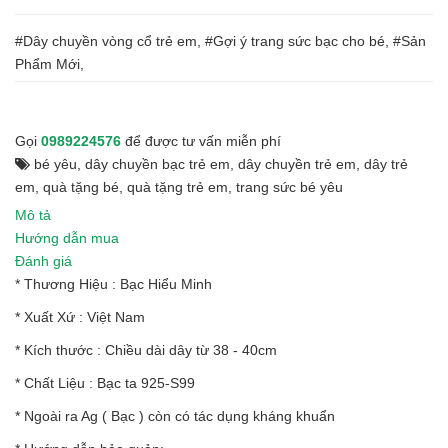
#Dây chuyền vòng cổ trẻ em, #Gợi ý trang sức bạc cho bé, #Sản
Phẩm Mới,
Gọi
0989224576
để được tư vấn miễn phí
bé yêu
,
dây chuyền bạc trẻ em
,
dây chuyền trẻ em
,
dây trẻ
em
,
quà tặng bé
,
quà tặng trẻ em
,
trang sức bé yêu
Mô tả
Hướng dẫn mua
Đánh giá
* Thương Hiệu : Bạc Hiểu Minh
* Xuất Xứ : Việt Nam
* Kích thước : Chiều dài dây từ 38 - 40cm
* Chất Liệu : Bạc ta 925-S99
* Ngoài ra Ag ( Bạc ) còn có tác dụng kháng khuẩn