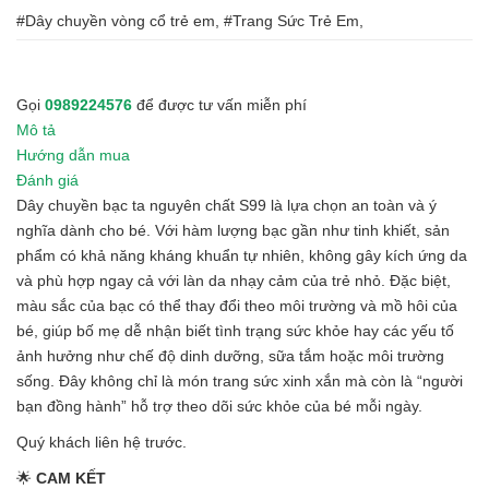
#Dây chuyền vòng cổ trẻ em, #Trang Sức Trẻ Em,
Gọi
0989224576
để được tư vấn miễn phí
Mô tả
Hướng dẫn mua
Đánh giá
Dây chuyền bạc ta nguyên chất S99 là lựa chọn an toàn và ý
nghĩa dành cho bé. Với hàm lượng bạc gần như tinh khiết, sản
phẩm có khả năng kháng khuẩn tự nhiên, không gây kích ứng da
và phù hợp ngay cả với làn da nhạy cảm của trẻ nhỏ. Đặc biệt,
màu sắc của bạc có thể thay đổi theo môi trường và mồ hôi của
bé, giúp bố mẹ dễ nhận biết tình trạng sức khỏe hay các yếu tố
ảnh hưởng như chế độ dinh dưỡng, sữa tắm hoặc môi trường
sống. Đây không chỉ là món trang sức xinh xắn mà còn là “người
bạn đồng hành” hỗ trợ theo dõi sức khỏe của bé mỗi ngày.
Quý khách liên hệ trước.
🌟
CAM KẾT