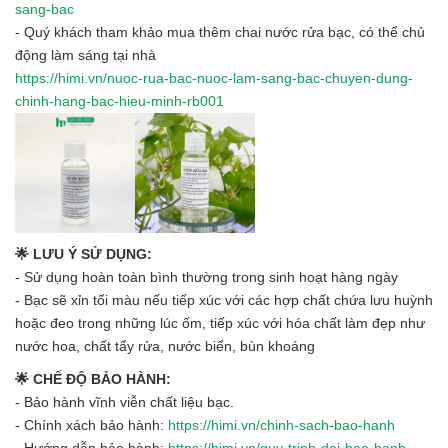
sang-bac
- Quý khách tham khảo mua thêm chai nước rửa bạc, có thể chủ
động làm sáng tại nhà
https://himi.vn/nuoc-rua-bac-nuoc-lam-sang-bac-chuyen-dung-
chinh-hang-bac-hieu-minh-rb001
🌟 LƯU Ý SỬ DỤNG:
- Sử dụng hoàn toàn bình thường trong sinh hoạt hàng ngày
- Bạc sẽ xỉn tối màu nếu tiếp xúc với các hợp chất chứa lưu huỳnh
hoặc đeo trong những lúc ốm, tiếp xúc với hóa chất làm đẹp như
nước hoa, chất tẩy rửa, nước biển, bùn khoáng
🌟 CHẾ ĐỘ BẢO HÀNH:
- Bảo hành vĩnh viễn chất liệu bạc.
- Chính xách bảo hành:
https://himi.vn/chinh-sach-bao-hanh
- Hướng dẫn bảo hành:
https://himi.vn/quy-trinh-doi-bao-hanh-