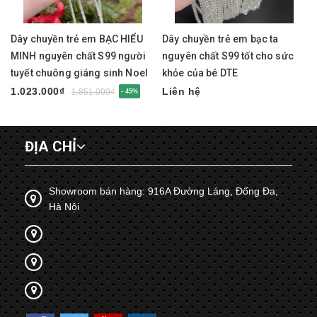
Dây chuyền trẻ em BẠC HIỂU
Dây chuyền trẻ em bạc ta
MINH nguyên chất S99 người
nguyên chất S99 tốt cho sức
tuyết chuông giáng sinh Noel
khỏe của bé DTE
DTE086
1.023.000₫
Liên hệ
1.851.000₫
- 45%
ĐỊA CHỈ
Showroom bán hàng: 916A Đường Láng, Đống Đa,
Hà Nội