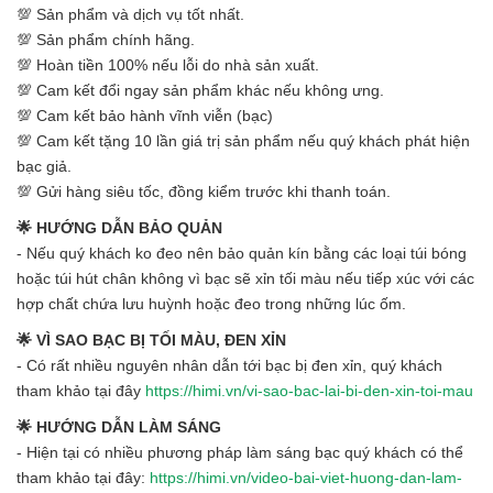
💯 Sản phẩm và dịch vụ tốt nhất.
💯 Sản phẩm chính hãng.
💯 Hoàn tiền 100% nếu lỗi do nhà sản xuất.
💯 Cam kết đổi ngay sản phẩm khác nếu không ưng.
💯 Cam kết bảo hành vĩnh viễn (bạc)
💯 Cam kết tặng 10 lần giá trị sản phẩm nếu quý khách phát hiện
bạc giả.
💯 Gửi hàng siêu tốc, đồng kiểm trước khi thanh toán.
🌟 HƯỚNG DẪN BẢO QUẢN
- Nếu quý khách ko đeo nên bảo quản kín bằng các loại túi bóng
hoặc túi hút chân không vì bạc sẽ xỉn tối màu nếu tiếp xúc với các
hợp chất chứa lưu huỳnh hoặc đeo trong những lúc ốm.
🌟 VÌ SAO BẠC BỊ TỐI MÀU, ĐEN XỈN
- Có rất nhiều nguyên nhân dẫn tới bạc bị đen xỉn, quý khách
tham khảo tại đây
https://himi.vn/vi-sao-bac-lai-bi-den-xin-toi-mau
🌟 HƯỚNG DẪN LÀM SÁNG
- Hiện tại có nhiều phương pháp làm sáng bạc quý khách có thể
tham khảo tại đây:
https://himi.vn/video-bai-viet-huong-dan-lam-