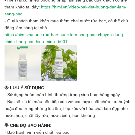
- Hiện tại có nhiều phương pháp làm sáng bạc quý khách có thể
tham khảo tại đây:
https://himi.vn/video-bai-viet-huong-dan-lam-
sang-bac
- Quý khách tham khảo mua thêm chai nước rửa bạc, có thể chủ
động làm sáng tại nhà
https://himi.vn/nuoc-rua-bac-nuoc-lam-sang-bac-chuyen-dung-
chinh-hang-bac-hieu-minh-rb001
🌟 LƯU Ý SỬ DỤNG:
- Sử dụng hoàn toàn bình thường trong sinh hoạt hàng ngày
- Bạc sẽ xỉn tối màu nếu tiếp xúc với các hợp chất chứa lưu huỳnh
hoặc đeo trong những lúc ốm, tiếp xúc với hóa chất làm đẹp như
nước hoa, chất tẩy rửa, nước biển, bùn khoáng
🌟 CHẾ ĐỘ BẢO HÀNH:
- Bảo hành vĩnh viễn chất liệu bạc.