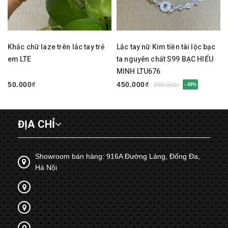
Khắc chữ laze trên lắc tay trẻ
Lắc tay nữ Kim tiền tài lộc bạc
em LTE
ta nguyên chất S99 BẠC HIỂU
MINH LTU676
50.000₫
450.000₫
890.000₫
- 49%
ĐỊA CHỈ
Showroom bán hàng: 916A Đường Láng, Đống Đa,
Hà Nội