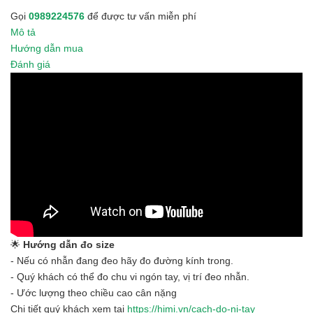
Gọi
0989224576
để được tư vấn miễn phí
Mô tả
Hướng dẫn mua
Đánh giá
🌟
Hướng dẫn đo size
- Nếu có nhẫn đang đeo hãy đo đường kính trong.
- Quý khách có thể đo chu vi ngón tay, vị trí đeo nhẫn.
- Ước lượng theo chiều cao cân nặng
Chi tiết quý khách xem tại
https://himi.vn/cach-do-ni-tay