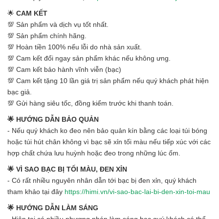
🌟
CAM KẾT
💯 Sản phẩm và dịch vụ tốt nhất.
💯 Sản phẩm chính hãng.
💯 Hoàn tiền 100% nếu lỗi do nhà sản xuất.
💯 Cam kết đổi ngay sản phẩm khác nếu không ưng.
💯 Cam kết bảo hành vĩnh viễn (bạc)
💯 Cam kết tặng 10 lần giá trị sản phẩm nếu quý khách phát hiện
bạc giả.
💯 Gửi hàng siêu tốc, đồng kiểm trước khi thanh toán.
🌟 HƯỚNG DẪN BẢO QUẢN
- Nếu quý khách ko đeo nên bảo quản kín bằng các loại túi bóng
hoặc túi hút chân không vì bạc sẽ xỉn tối màu nếu tiếp xúc với các
hợp chất chứa lưu huỳnh hoặc đeo trong những lúc ốm.
🌟 VÌ SAO BẠC BỊ TỐI MÀU, ĐEN XỈN
- Có rất nhiều nguyên nhân dẫn tới bạc bị đen xỉn, quý khách
tham khảo tại đây
https://himi.vn/vi-sao-bac-lai-bi-den-xin-toi-mau
🌟 HƯỚNG DẪN LÀM SÁNG