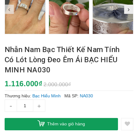
Nhẫn Nam Bạc Thiết Kế Nam Tính
Có Lót Lòng Đeo Êm Ái BẠC HIỂU
MINH NA030
1.116.000₫
2.000.000₫
Thương hiệu:
Bạc Hiểu Minh
Mã SP:
NA030
-
+
Thêm vào giỏ hàng