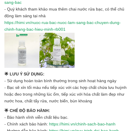
sang-bac
- Quý khách tham khảo mua thêm chai nước rửa bạc, có thể chủ
động làm sáng tại nhà
https://himi.vn/nuoc-rua-bac-nuoc-lam-sang-bac-chuyen-dung-
chinh-hang-bac-hieu-minh-rb001
🌟 LƯU Ý SỬ DỤNG:
- Sử dụng hoàn toàn bình thường trong sinh hoạt hàng ngày
- Bạc sẽ xỉn tối màu nếu tiếp xúc với các hợp chất chứa lưu huỳnh
hoặc đeo trong những lúc ốm, tiếp xúc với hóa chất làm đẹp như
nước hoa, chất tẩy rửa, nước biển, bùn khoáng
🌟 CHẾ ĐỘ BẢO HÀNH:
- Bảo hành vĩnh viễn chất liệu bạc.
- Chính xách bảo hành:
https://himi.vn/chinh-sach-bao-hanh
- Hướng dẫn bảo hành:
https://himi.vn/quy-trinh-doi-bao-hanh-