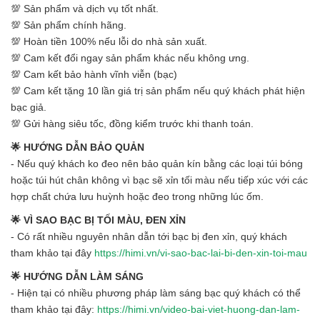
💯 Sản phẩm và dịch vụ tốt nhất.
💯 Sản phẩm chính hãng.
💯 Hoàn tiền 100% nếu lỗi do nhà sản xuất.
💯 Cam kết đổi ngay sản phẩm khác nếu không ưng.
💯 Cam kết bảo hành vĩnh viễn (bạc)
💯 Cam kết tặng 10 lần giá trị sản phẩm nếu quý khách phát hiện
bạc giả.
💯 Gửi hàng siêu tốc, đồng kiểm trước khi thanh toán.
🌟 HƯỚNG DẪN BẢO QUẢN
- Nếu quý khách ko đeo nên bảo quản kín bằng các loại túi bóng
hoặc túi hút chân không vì bạc sẽ xỉn tối màu nếu tiếp xúc với các
hợp chất chứa lưu huỳnh hoặc đeo trong những lúc ốm.
🌟 VÌ SAO BẠC BỊ TỐI MÀU, ĐEN XỈN
- Có rất nhiều nguyên nhân dẫn tới bạc bị đen xỉn, quý khách
tham khảo tại đây
https://himi.vn/vi-sao-bac-lai-bi-den-xin-toi-mau
🌟 HƯỚNG DẪN LÀM SÁNG
- Hiện tại có nhiều phương pháp làm sáng bạc quý khách có thể
tham khảo tại đây:
https://himi.vn/video-bai-viet-huong-dan-lam-