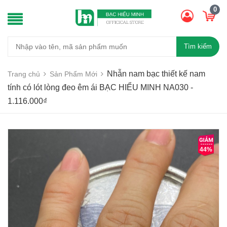
0
Tìm kiếm
Nhẫn nam bạc thiết kế nam
Trang chủ
Sản Phẩm Mới
tính có lót lòng đeo êm ái BẠC HIỂU MINH NA030 -
1.116.000₫
44%