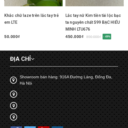
Khắc chữ laze trên lắc tay trẻ
Lắc tay nữ Kim tiền tài lộc bạc
em LTE
ta nguyên chất S99 BẠC HIỂU
MINH LTU676
50.000₫
450.000₫
890.000₫
- 49%
ĐỊA CHỈ
Showroom bán hàng: 916A Đường Láng, Đống Đa,
Hà Nội