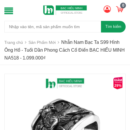
0
Tìm kiếm
Nhẫn Nam Bạc Ta S99 Hình
Trang chủ
Sản Phẩm Mới
Ông Hổ - Tuổi Dần Phong Cách Cổ Điển BẠC HIỂU MINH
NA518 - 1.099.000₫
29%