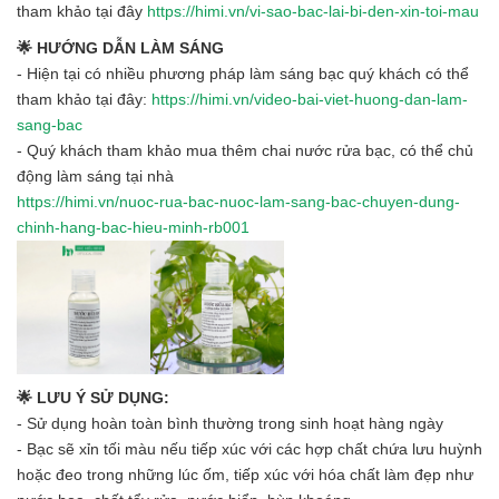
tham khảo tại đây
https://himi.vn/vi-sao-bac-lai-bi-den-xin-toi-mau
🌟 HƯỚNG DẪN LÀM SÁNG
- Hiện tại có nhiều phương pháp làm sáng bạc quý khách có thể
tham khảo tại đây:
https://himi.vn/video-bai-viet-huong-dan-lam-
sang-bac
- Quý khách tham khảo mua thêm chai nước rửa bạc, có thể chủ
động làm sáng tại nhà
https://himi.vn/nuoc-rua-bac-nuoc-lam-sang-bac-chuyen-dung-
chinh-hang-bac-hieu-minh-rb001
🌟 LƯU Ý SỬ DỤNG:
- Sử dụng hoàn toàn bình thường trong sinh hoạt hàng ngày
- Bạc sẽ xỉn tối màu nếu tiếp xúc với các hợp chất chứa lưu huỳnh
hoặc đeo trong những lúc ốm, tiếp xúc với hóa chất làm đẹp như