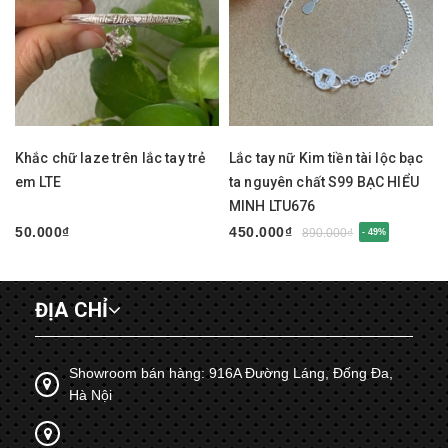
Khắc chữ laze trên lắc tay trẻ
Lắc tay nữ Kim tiền tài lộc bạc
em LTE
ta nguyên chất S99 BẠC HIỂU
MINH LTU676
50.000₫
450.000₫
890.000₫
- 49%
ĐỊA CHỈ
Showroom bán hàng: 916A Đường Láng, Đống Đa,
Hà Nội