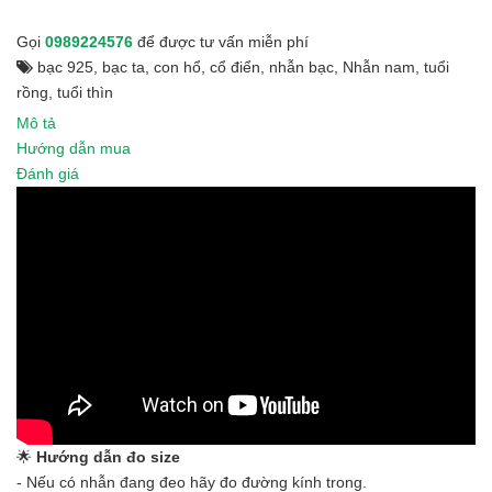
Gọi
0989224576
để được tư vấn miễn phí
bạc 925
,
bạc ta
,
con hổ
,
cổ điển
,
nhẫn bạc
,
Nhẫn nam
,
tuổi
rồng
,
tuổi thìn
Mô tả
Hướng dẫn mua
Đánh giá
🌟
Hướng dẫn đo size
- Nếu có nhẫn đang đeo hãy đo đường kính trong.