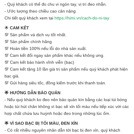
- Quý khách có thể đo chu vi ngón tay, vị trí đeo nhẫn.
- Ước lượng theo chiều cao cân nặng
Chi tiết quý khách xem tại
https://himi.vn/cach-do-ni-tay
🌟
CAM KẾT
💯 Sản phẩm và dịch vụ tốt nhất.
💯 Sản phẩm chính hãng.
💯 Hoàn tiền 100% nếu lỗi do nhà sản xuất.
💯 Cam kết đổi ngay sản phẩm khác nếu không ưng.
💯 Cam kết bảo hành vĩnh viễn (bạc)
💯 Cam kết tặng 10 lần giá trị sản phẩm nếu quý khách phát hiện
bạc giả.
💯 Gửi hàng siêu tốc, đồng kiểm trước khi thanh toán.
🌟 HƯỚNG DẪN BẢO QUẢN
- Nếu quý khách ko đeo nên bảo quản kín bằng các loại túi bóng
hoặc túi hút chân không vì bạc sẽ xỉn tối màu nếu tiếp xúc với các
hợp chất chứa lưu huỳnh hoặc đeo trong những lúc ốm.
🌟 VÌ SAO BẠC BỊ TỐI MÀU, ĐEN XỈN
- Có rất nhiều nguyên nhân dẫn tới bạc bị đen xỉn, quý khách