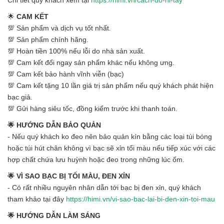
Chi tiết quý khách xem tại
https://himi.vn/cach-do-ni-tay
🌟
CAM KẾT
💯 Sản phẩm và dịch vụ tốt nhất.
💯 Sản phẩm chính hãng.
💯 Hoàn tiền 100% nếu lỗi do nhà sản xuất.
💯 Cam kết đổi ngay sản phẩm khác nếu không ưng.
💯 Cam kết bảo hành vĩnh viễn (bạc)
💯 Cam kết tặng 10 lần giá trị sản phẩm nếu quý khách phát hiện
bạc giả.
💯 Gửi hàng siêu tốc, đồng kiểm trước khi thanh toán.
🌟 HƯỚNG DẪN BẢO QUẢN
- Nếu quý khách ko đeo nên bảo quản kín bằng các loại túi bóng
hoặc túi hút chân không vì bạc sẽ xỉn tối màu nếu tiếp xúc với các
hợp chất chứa lưu huỳnh hoặc đeo trong những lúc ốm.
🌟 VÌ SAO BẠC BỊ TỐI MÀU, ĐEN XỈN
- Có rất nhiều nguyên nhân dẫn tới bạc bị đen xỉn, quý khách
tham khảo tại đây
https://himi.vn/vi-sao-bac-lai-bi-den-xin-toi-mau
🌟 HƯỚNG DẪN LÀM SÁNG