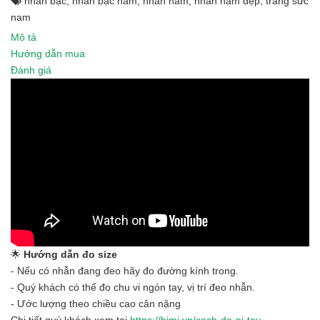
nhẫn bạc
,
nhẫn bạc nam
,
nhẫn nam
,
nhẫn nam đẹp
,
trang sức
nam
Mô tả
Hướng dẫn mua
Đánh giá
🌟
Hướng dẫn đo size
- Nếu có nhẫn đang đeo hãy đo đường kính trong.
- Quý khách có thể đo chu vi ngón tay, vị trí đeo nhẫn.
- Ước lượng theo chiều cao cân nặng