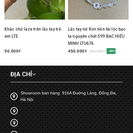
Khắc chữ laze trên lắc tay trẻ
Lắc tay nữ Kim tiền tài lộc bạc
em LTE
ta nguyên chất S99 BẠC HIỂU
MINH LTU676
50.000₫
450.000₫
890.000₫
- 49%
ĐỊA CHỈ
Showroom bán hàng: 916A Đường Láng, Đống Đa,
Hà Nội