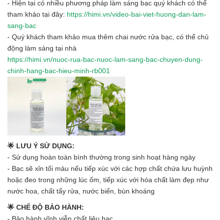
- Hiện tại có nhiều phương pháp làm sáng bạc quý khách có thể
tham khảo tại đây:
https://himi.vn/video-bai-viet-huong-dan-lam-
sang-bac
- Quý khách tham khảo mua thêm chai nước rửa bạc, có thể chủ
động làm sáng tại nhà
https://himi.vn/nuoc-rua-bac-nuoc-lam-sang-bac-chuyen-dung-
chinh-hang-bac-hieu-minh-rb001
🌟 LƯU Ý SỬ DỤNG:
- Sử dụng hoàn toàn bình thường trong sinh hoạt hàng ngày
- Bạc sẽ xỉn tối màu nếu tiếp xúc với các hợp chất chứa lưu huỳnh
hoặc đeo trong những lúc ốm, tiếp xúc với hóa chất làm đẹp như
nước hoa, chất tẩy rửa, nước biển, bùn khoáng
🌟 CHẾ ĐỘ BẢO HÀNH:
- Bảo hành vĩnh viễn chất liệu bạc.