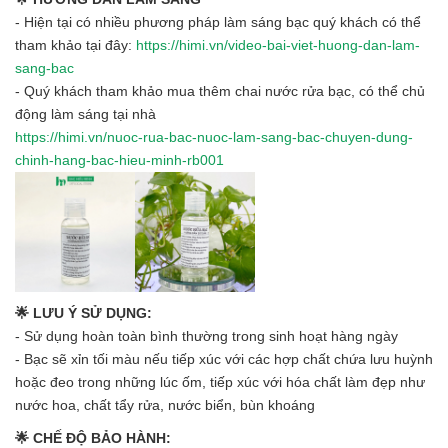
- Hiện tại có nhiều phương pháp làm sáng bạc quý khách có thể
tham khảo tại đây:
https://himi.vn/video-bai-viet-huong-dan-lam-
sang-bac
- Quý khách tham khảo mua thêm chai nước rửa bạc, có thể chủ
động làm sáng tại nhà
https://himi.vn/nuoc-rua-bac-nuoc-lam-sang-bac-chuyen-dung-
chinh-hang-bac-hieu-minh-rb001
🌟 LƯU Ý SỬ DỤNG:
- Sử dụng hoàn toàn bình thường trong sinh hoạt hàng ngày
- Bạc sẽ xỉn tối màu nếu tiếp xúc với các hợp chất chứa lưu huỳnh
hoặc đeo trong những lúc ốm, tiếp xúc với hóa chất làm đẹp như
nước hoa, chất tẩy rửa, nước biển, bùn khoáng
🌟 CHẾ ĐỘ BẢO HÀNH: