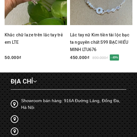
Khắc chữ laze trên lắc tay trẻ
Lắc tay nữ Kim tiền tài lộc bạc
em LTE
ta nguyên chất S99 BẠC HIỂU
MINH LTU676
50.000₫
450.000₫
890.000₫
- 49%
ĐỊA CHỈ
Showroom bán hàng: 916A Đường Láng, Đống Đa,
Hà Nội