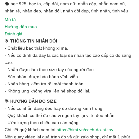
bạc 925
,
bạc ta
,
cặp đôi
,
nam nữ
,
nhẫn cặp
,
nhẫn nam nữ
,
nhẫn rẻ
,
nhẫn đẹp
,
nhẫn đôi
,
nhẫn đôi đẹp
,
tình nhân
,
tình yêu
Mô tả
Hướng dẫn mua
Đánh giá
🌟
THÔNG TIN NHẪN ĐÔI
- Chất liệu bạc thật không xi mạ.
- Nếu có đính đá đây là các loại đá nhân tạo cao cấp có độ sáng
cao.
- Nhẫn được làm theo size tay của người đeo.
- Sản phẩm được bảo hành vĩnh viễn.
- Nhận hàng kiểm tra rồi mới thanh toán.
- Không ưng không vừa liên hệ shop đổi lại.
🌟
HƯỚNG DẪN ĐO SIZE
- Nếu có nhẫn đang đeo hãy đo đường kính trong.
- Quý khách có thể đo chu vi ngón tay tại vị trí đeo nhẫn.
- Ước lượng theo chiều cao cân nặng
Chi tiết quý khách xem tại
https://himi.vn/cach-do-ni-tay
Nên quay video lại quá trình đo và gửi zalo shop, chỉ mất 1 phút