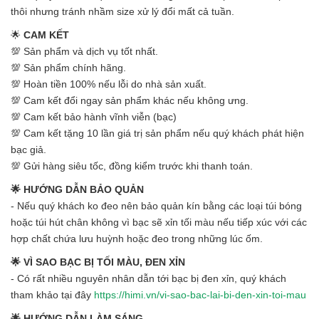
thôi nhưng tránh nhầm size xử lý đổi mất cả tuần.
🌟
CAM KẾT
💯 Sản phẩm và dịch vụ tốt nhất.
💯 Sản phẩm chính hãng.
💯 Hoàn tiền 100% nếu lỗi do nhà sản xuất.
💯 Cam kết đổi ngay sản phẩm khác nếu không ưng.
💯 Cam kết bảo hành vĩnh viễn (bạc)
💯 Cam kết tặng 10 lần giá trị sản phẩm nếu quý khách phát hiện
bạc giả.
💯 Gửi hàng siêu tốc, đồng kiểm trước khi thanh toán.
🌟 HƯỚNG DẪN BẢO QUẢN
- Nếu quý khách ko đeo nên bảo quản kín bằng các loại túi bóng
hoặc túi hút chân không vì bạc sẽ xỉn tối màu nếu tiếp xúc với các
hợp chất chứa lưu huỳnh hoặc đeo trong những lúc ốm.
🌟 VÌ SAO BẠC BỊ TỐI MÀU, ĐEN XỈN
- Có rất nhiều nguyên nhân dẫn tới bạc bị đen xỉn, quý khách
tham khảo tại đây
https://himi.vn/vi-sao-bac-lai-bi-den-xin-toi-mau
🌟 HƯỚNG DẪN LÀM SÁNG