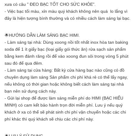
xưa có câu " ĐEO BẠC TỐT CHO SỨC KHỎE".
- Việc bạc tối màu, xỉn màu quý khách không nên quá lo lắng vì
đây là hiện tượng bình thường và có nhiều cách làm sáng lại bạc.
🌟HƯỚNG DẪN LÀM SÁNG BẠC HIMI.
- Làm sáng tại nhà: Dùng xoong nồi tốt nhất inox hòa tan baking
soda để 1 ít giấy bạc (loại giấy gói thức ăn) rửa sạch sản phẩm
bằng kem đánh răng rồi để vào xoong đun sôi trong vòng 5 phút
sau đó để qua đêm.
- Làm sáng tại cửa hàng: Bất kỳ cửa hàng bạc nào cũng có đồ
chuyên dụng làm sáng Sản phẩm chi phí khá rẻ có thể lấy ngay,
nếu không có thời gian hoặc không biết cách làm sáng tại nhà
bạn nên sử dụng cách này.
- Gửi lại shop để được làm sáng miễn phí do HIMI (BẠC HIỂU
MINH) có cam kết bảo hành trọn đời miễn phí. Lưu ý nếu quý
khách ở xa có thể sẽ phát sinh chi phí vận chuyển hoặc các chi
phí khác thì quý khách sẽ chịu các chi phí này.