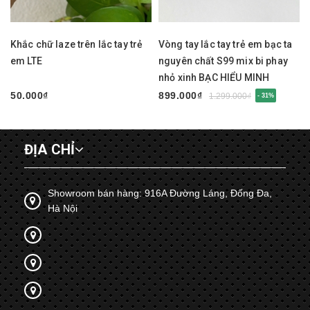
Khắc chữ laze trên lắc tay trẻ
Vòng tay lắc tay trẻ em bạc ta
em LTE
nguyên chất S99 mix bi phay
nhỏ xinh BẠC HIỂU MINH
LTE585
50.000₫
899.000₫
1.299.000₫
- 31%
ĐỊA CHỈ
Showroom bán hàng: 916A Đường Láng, Đống Đa,
Hà Nội