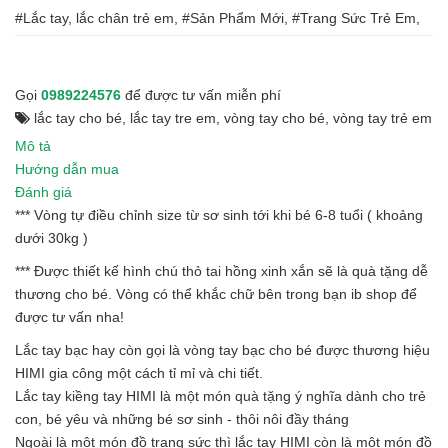
#Lắc tay, lắc chân trẻ em, #Sản Phẩm Mới, #Trang Sức Trẻ Em,
Gọi
0989224576
để được tư vấn miễn phí
lắc tay cho bé
,
lắc tay tre em
,
vòng tay cho bé
,
vòng tay trẻ em
Mô tả
Hướng dẫn mua
Đánh giá
*** Vòng tự điều chỉnh size từ sơ sinh tới khi bé 6-8 tuổi ( khoảng
dưới 30kg )
*** Được thiết kế hình chú thỏ tai hồng xinh xắn sẽ là quà tặng dễ
thương cho bé. Vòng có thể khắc chữ bên trong bạn ib shop để
được tư vấn nha!
Lắc tay bạc hay còn gọi là vòng tay bạc cho bé được thương hiệu
HIMI gia công một cách tỉ mỉ và chi tiết.
Lắc tay kiềng tay HIMI là một món quà tặng ý nghĩa dành cho trẻ
con, bé yêu và những bé sơ sinh - thôi nôi đầy tháng
Ngoài là một món đồ trang sức thì lắc tay HIMI còn là một món đồ