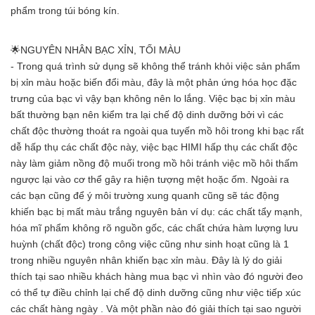
phẩm trong túi bóng kín.
🌟NGUYÊN NHÂN BẠC XỈN, TỐI MÀU
- Trong quá trình sử dụng sẽ không thể tránh khỏi việc sản phẩm
bị xỉn màu hoặc biến đổi màu, đây là một phản ứng hóa học đặc
trưng của bạc vì vậy bạn không nên lo lắng. Việc bạc bị xỉn màu
bất thường bạn nên kiểm tra lại chế độ dinh dưỡng bởi vì các
chất độc thường thoát ra ngoài qua tuyến mồ hôi trong khi bạc rất
dễ hấp thụ các chất độc này, việc bạc HIMI hấp thụ các chất độc
này làm giảm nồng độ muối trong mồ hôi tránh việc mồ hôi thấm
ngược lại vào cơ thể gây ra hiện tượng mệt hoặc ốm. Ngoài ra
các bạn cũng để ý môi trường xung quanh cũng sẽ tác động
khiến bạc bị mất màu trắng nguyên bản ví dụ: các chất tẩy mạnh,
hóa mĩ phẩm không rõ nguồn gốc, các chất chứa hàm lượng lưu
huỳnh (chất độc) trong công việc cũng như sinh hoạt cũng là 1
trong nhiều nguyên nhân khiến bạc xỉn màu. Đây là lý do giải
thích tại sao nhiều khách hàng mua bạc vì nhìn vào đó người đeo
có thể tự điều chỉnh lại chế độ dinh dưỡng cũng như việc tiếp xúc
các chất hàng ngày . Và một phần nào đó giải thích tại sao người