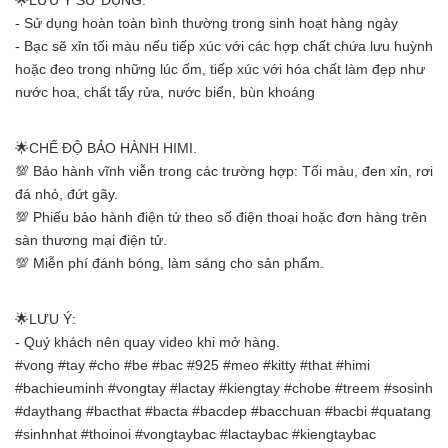
🌟LƯU Ý SỬ DỤNG.
- Sử dụng hoàn toàn bình thường trong sinh hoạt hàng ngày
- Bạc sẽ xỉn tối màu nếu tiếp xúc với các hợp chất chứa lưu huỳnh
hoặc đeo trong những lúc ốm, tiếp xúc với hóa chất làm đẹp như
nước hoa, chất tẩy rửa, nước biển, bùn khoáng
🌟CHẾ ĐỘ BẢO HÀNH HIMI.
💯 Bảo hành vĩnh viễn trong các trường hợp: Tối màu, đen xỉn, rơi
đá nhỏ, đứt gãy.
💯 Phiếu bảo hành điện tử theo số điện thoại hoặc đơn hàng trên
sàn thương mại điện tử.
💯 Miễn phí đánh bóng, làm sáng cho sản phẩm.
🌟LƯU Ý:
- Quý khách nên quay video khi mở hàng.
#vong #tay #cho #be #bac #925 #meo #kitty #that #himi
#bachieuminh #vongtay #lactay #kiengtay #chobe #treem #sosinh
#daythang #bacthat #bacta #bacdep #bacchuan #bacbi #quatang
#sinhnhat #thoinoi #vongtaybac #lactaybac #kiengtaybac