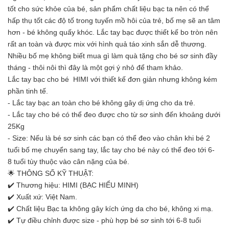
tốt cho sức khỏe của bé, sản phẩm chất liệu bạc ta nên có thể
hấp thụ tốt các độ tố trong tuyến mồ hôi của trẻ, bố mẹ sẽ an tâm
hơn - bé không quấy khóc. Lắc tay bạc được thiết kế bo tròn nên
rất an toàn và được mix với hình quả táo xinh sắn dễ thương.
Nhiều bố mẹ không biết mua gì làm quà tặng cho bé sơ sinh đầy
tháng - thôi nôi thì đây là một gợi ý nhỏ để tham khảo.
Lắc tay bạc cho bé HIMI với thiết kế đơn giản nhưng không kém
phần tinh tế.
- Lắc tay bạc an toàn cho bé không gây dị ứng cho da trẻ.
- Lắc tay cho bé có thể đeo được cho từ sơ sinh đến khoảng dưới
25Kg
- Size: Nếu là bé sơ sinh các bạn có thể đeo vào chân khi bé 2
tuổi bố mẹ chuyển sang tay, lắc tay cho bé này có thể đeo tới 6-
8 tuổi tùy thuộc vào cân nặng của bé.
🌟 THÔNG SỐ KỸ THUẬT:
✔️ Thương hiệu: HIMI (BẠC HIỂU MINH)
✔️ Xuất xứ: Việt Nam.
✔️ Chất liệu Bạc ta không gây kích ứng da cho bé, không xi mạ.
✔️ Tự điều chỉnh được size - phù hợp bé sơ sinh tới 6-8 tuổi