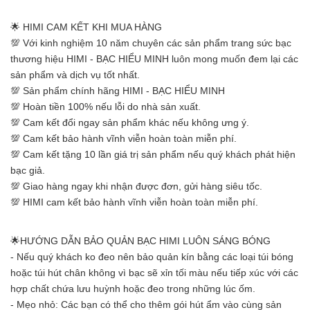
🌟 HIMI CAM KẾT KHI MUA HÀNG
💯 Với kinh nghiệm 10 năm chuyên các sản phẩm trang sức bạc
thương hiệu HIMI - BẠC HIỂU MINH luôn mong muốn đem lại các
sản phẩm và dịch vụ tốt nhất.
💯 Sản phẩm chính hãng HIMI - BẠC HIỂU MINH
💯 Hoàn tiền 100% nếu lỗi do nhà sản xuất.
💯 Cam kết đổi ngay sản phẩm khác nếu không ưng ý.
💯 Cam kết bảo hành vĩnh viễn hoàn toàn miễn phí.
💯 Cam kết tặng 10 lần giá trị sản phẩm nếu quý khách phát hiện
bạc giả.
💯 Giao hàng ngay khi nhận được đơn, gửi hàng siêu tốc.
💯 HIMI cam kết bảo hành vĩnh viễn hoàn toàn miễn phí.
🌟HƯỚNG DẪN BẢO QUẢN BẠC HIMI LUÔN SÁNG BÓNG
- Nếu quý khách ko đeo nên bảo quản kín bằng các loại túi bóng
hoặc túi hút chân không vì bạc sẽ xỉn tối màu nếu tiếp xúc với các
hợp chất chứa lưu huỳnh hoặc đeo trong những lúc ốm.
- Mẹo nhỏ: Các bạn có thể cho thêm gói hút ẩm vào cùng sản