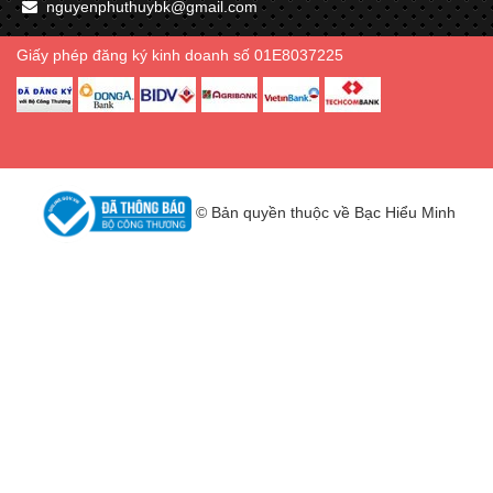
nguyenphuthuybk@gmail.com
Giấy phép đăng ký kinh doanh số 01E8037225
© Bản quyền thuộc về Bạc Hiểu Minh