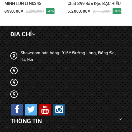
MINH LDN LTN034S
Chất S99 Bản Đặc BẠC HIỂU
MINH LTN047S
699.000₫
5.200.000₫
1.299.000₫
8.444.000₫
- 46%
- 38%
ĐỊA CHỈ
Showroom bán hàng: 916A Đường Láng, Đống Đa,
Hà Nội
THÔNG TIN