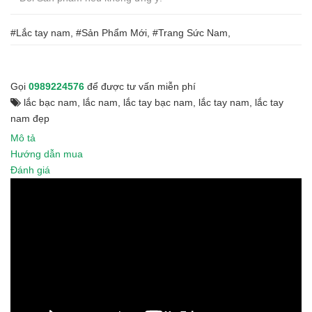
#Lắc tay nam, #Sản Phẩm Mới, #Trang Sức Nam,
Gọi
0989224576
để được tư vấn miễn phí
lắc bạc nam
,
lắc nam
,
lắc tay bạc nam
,
lắc tay nam
,
lắc tay
nam đẹp
Mô tả
Hướng dẫn mua
Đánh giá