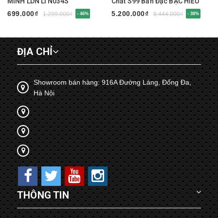
MINH LDN LTN034S
Chất S99 Bản Đặc BẠC HIỂU
MINH LTN047S
699.000₫
5.200.000₫
1.299.000₫
8.444.000₫
- 46%
- 38%
ĐỊA CHỈ
Showroom bán hàng: 916A Đường Láng, Đống Đa,
Hà Nội
THÔNG TIN