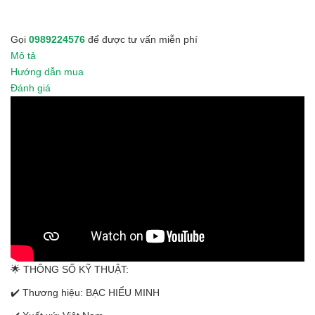
Gọi
0989224576
để được tư vấn miễn phí
Mô tả
Hướng dẫn mua
Đánh giá
🌟 THÔNG SỐ KỸ THUẬT:
✔️ Thương hiệu: BẠC HIỂU MINH