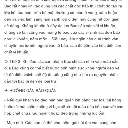
Bạc rất nhạy khi tác dụng với các chất độc hấp thụ chất đó tạo ra
lớp kết tủa bám trên bề mặt thường có màu ố vàng, xám hoặc
đen và việc làm sáng làm sánh lớp ố đen này cũng rất đơn giản
dễ dàng. Kháng khuẩn ở đây do ion Bạc tiếp xúc với vi khuẩn,
chúng sẽ tấn công vào màng tế bào của các vi sinh vật đơn bào
như vi khuẩn, nấm mốc... Điều này làm ngăn cản quá trình vận
chuyển oxi từ bên ngoài vào tế bào, sau đó tiến vào tiêu diệt làm
chết vi khuẩn
💯 Thứ 3: Khi đeo các sản phẩm Bạc chỉ cần nhìn vào màu sắc
của Bạc cũng có thể biết được tình hình sức khỏe người đeo và
từ đó điều chỉnh chế độ ăn uống cũng như tìm ra nguyên nhân
dẫn tới bạc bị đen để loại trừ.
🌟 HƯỚNG DẪN BẢO QUẢN
- Nếu quý khách ko đeo nên bảo quản kín bằng các loại túi bóng
hoặc túi hút chân không vì bạc sẽ xỉn tối màu nếu tiếp xúc với các
hợp chất chứa lưu huỳnh hoặc đeo trong những lúc ốm.
- Mẹo nhỏ: Các bạn có thể cho thêm gói hút ẩm vào cùng sản