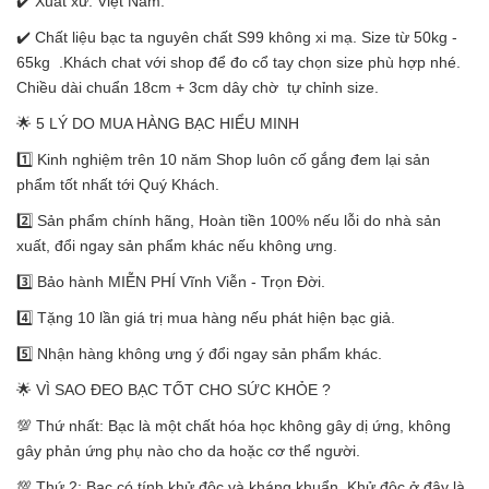
✔️ Xuất xứ: Việt Nam.
✔️ Chất liệu bạc ta nguyên chất S99 không xi mạ. Size từ 50kg -
65kg .Khách chat với shop để đo cổ tay chọn size phù hợp nhé.
Chiều dài chuẩn 18cm + 3cm dây chờ tự chỉnh size.
🌟 5 LÝ DO MUA HÀNG BẠC HIỂU MINH
1️⃣ Kinh nghiệm trên 10 năm Shop luôn cố gắng đem lại sản
phẩm tốt nhất tới Quý Khách.
2️⃣ Sản phẩm chính hãng, Hoàn tiền 100% nếu lỗi do nhà sản
xuất, đổi ngay sản phẩm khác nếu không ưng.
3️⃣ Bảo hành MIỄN PHÍ Vĩnh Viễn - Trọn Đời.
4️⃣ Tặng 10 lần giá trị mua hàng nếu phát hiện bạc giả.
5️⃣ Nhận hàng không ưng ý đổi ngay sản phẩm khác.
🌟 VÌ SAO ĐEO BẠC TỐT CHO SỨC KHỎE ?
💯 Thứ nhất: Bạc là một chất hóa học không gây dị ứng, không
gây phản ứng phụ nào cho da hoặc cơ thể người.
💯 Thứ 2: Bạc có tính khử độc và kháng khuẩn. Khử độc ở đây là