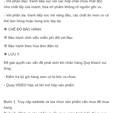
- Với phần Bạc: tránh tiếp xúc với các hợp chất chứa chất độc
như chất tẩy rửa mạnh, hóa mĩ phẩm không rõ nguồn gốc vv..
- Với phần da: tránh tiếp xúc với xăng dầu, các chất ăn mòn co có
thể làm hỏng hoặc bong tróc lớp da.
🌟 CHẾ ĐỘ BẢO HÀNH.
💯 Bảo hành vĩnh viễn miễn phí đối với Bạc.
💯 Bảo hành theo hóa đơn điện tử.
🌟 LƯU Ý:
Để giải quyết các vấn đề phát sinh khi nhận hàng Quý khách vui
lòng:
- Kiểm tra kỹ gói hàng xem có bị bóc ra chưa.
- Quay VIDEO hộp và khi mở hộp sản phẩm.
Bước 1: Truy cập website và lựa chọn sản phẩm cần mua để mua
hàng