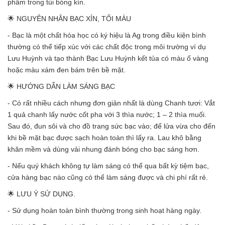
phẩm trong túi bóng kín.
🌟 NGUYÊN NHÂN BẠC XỈN, TỐI MÀU
- Bạc là một chất hóa học có ký hiệu là Ag trong điều kiện bình
thường có thể tiếp xúc với các chất độc trong môi trường ví dụ
Lưu Huỳnh và tạo thành Bạc Lưu Huỳnh kết tủa có màu ố vàng
hoặc màu xám đen bám trên bề mặt.
🌟 HƯỚNG DẪN LÀM SÁNG BẠC
- Có rất nhiều cách nhưng đơn giản nhất là dùng Chanh tươi: Vắt
1 quả chanh lấy nước cốt pha với 3 thìa nước; 1 – 2 thìa muối.
Sau đó, đun sôi và cho đồ trang sức bạc vào; để lửa vừa cho đến
khi bề mặt bạc được sạch hoàn toàn thì lấy ra. Lau khô bằng
khăn mềm và dùng vải nhung đánh bóng cho bạc sáng hơn.
- Nếu quý khách không tự làm sáng có thể qua bất kỳ tiệm bạc,
cửa hàng bạc nào cũng có thể làm sáng được và chi phí rất rẻ.
🌟 LƯU Ý SỬ DỤNG.
- Sử dụng hoàn toàn bình thường trong sinh hoạt hàng ngày.