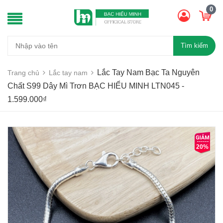
0
Tìm kiếm
Lắc Tay Nam Bạc Ta Nguyên
Trang chủ
Lắc tay nam
Chất S99 Dây Mì Trơn BẠC HIỂU MINH LTN045 -
1.599.000₫
20%