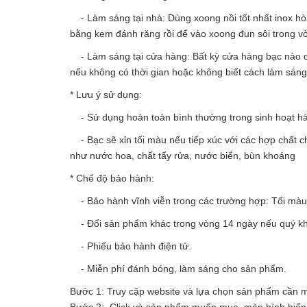
- Làm sáng tại nhà: Dùng xoong nồi tốt nhất inox hòa 
bằng kem đánh răng rồi để vào xoong đun sôi trong v
- Làm sáng tại cửa hàng: Bất kỳ cửa hàng bạc nào c
nếu không có thời gian hoặc không biết cách làm sán
* Lưu ý sử dụng:
- Sử dụng hoàn toàn bình thường trong sinh hoạt h
- Bạc sẽ xỉn tối màu nếu tiếp xúc với các hợp chất c
như nước hoa, chất tẩy rửa, nước biển, bùn khoáng
* Chế độ bảo hành:
- Bảo hành vĩnh viễn trong các trường hợp: Tối màu, 
- Đổi sản phẩm khác trong vòng 14 ngày nếu quý kh
- Phiếu bảo hành điện tử.
- Miễn phí đánh bóng, làm sáng cho sản phẩm.
Bước 1: Truy cập website và lựa chọn sản phẩm cần
Bước 2: Click và sản phẩm muốn mua, màn hình hiển t