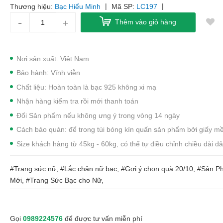
|
|
Thương hiệu:
Bạc Hiểu Minh
Mã SP:
LC197
-
+
Thêm vào giỏ hàng
Nơi sản xuất: Việt Nam
Bảo hành: Vĩnh viễn
Chất liệu: Hoàn toàn là bạc 925 không xi mạ
Nhận hàng kiểm tra rồi mới thanh toán
Đổi Sản phẩm nếu không ưng ý trong vòng 14 ngày
Cách bảo quản: để trong túi bóng kín quấn sản phẩm bởi giấy 
Size khách hàng từ 45kg - 60kg, có thể tự điều chỉnh chiều dài d
#Trang sức nữ, #Lắc chân nữ bạc, #Gợi ý chọn quà 20/10, #Sản 
Mới, #Trang Sức Bạc cho Nữ,
Gọi
0989224576
để được tư vấn miễn phí