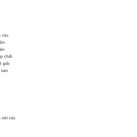
a các
gấm
Sản
ợp chất
 giải
 sao
 với các