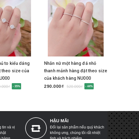
y
Mua ngay
Mua 
ủ to kiểu dáng
Nhẫn nữ một hàng đá nhỏ
Nhẫn nữ k
 theo size của
thanh mảnh hàng đặt theo size
hàng đặt t
NU000
của khách hàng NU000
hàng NU0
290.000₫
290.000₫
0.000₫
520.000₫
- 35%
- 44%
HẬU MÃI
tin và vị
Đổi lại sản phẩm nếu quý khách
nhật
không ưng, chúng tôi rất nhiệt
h hàng
tình và trách nhiệm