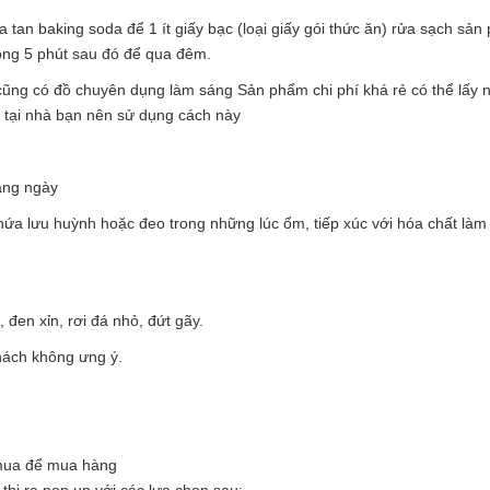
tan baking soda để 1 ít giấy bạc (loại giấy gói thức ăn) rửa sạch sả
òng 5 phút sau đó để qua đêm.
ũng có đồ chuyên dụng làm sáng Sản phẩm chi phí khá rẻ có thể lấy n
g tại nhà bạn nên sử dụng cách này
àng ngày
hứa lưu huỳnh hoặc đeo trong những lúc ốm, tiếp xúc với hóa chất làm
đen xỉn, rơi đá nhỏ, đứt gãy.
ách không ưng ý.
 mua để mua hàng
hị ra pop up với các lựa chọn sau: