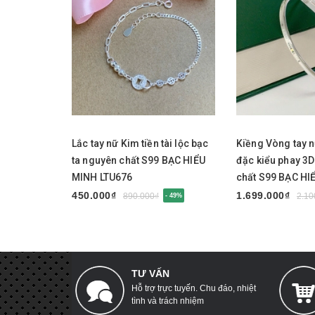
Mua ngay
Mua ngay
Lắc tay nữ Kim tiền tài lộc bạc
Kiềng Vòng tay 
ta nguyên chất S99 BẠC HIỂU
đặc kiểu phay 3
MINH LTU676
chất S99 BẠC HI
LTU675
450.000₫
1.699.000₫
890.000₫
2.10
- 49%
TƯ VẤN
Hỗ trợ trực tuyến. Chu đáo, nhiệt
tình và trách nhiệm