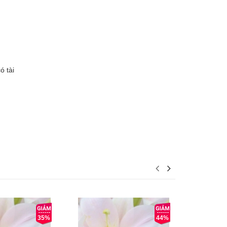
ó tài
35%
44%