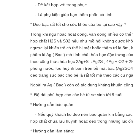
- Dễ kết hợp với trang phục.
- Là phụ kiện giúp bạn thêm phần cá tính.
* Đeo bạc rất tốt cho sức khỏe của bé tại sao vậy ?
Trong khi ngủ hoặc hoạt động, vận động nhiều cơ thể tr
hợp chất H2S và S02 nếu như mồ hôi không được khô ho
ngược lại khiến trẻ có thể bị mệt hoặc thậm trí là ốm
phẩm là Ag ( Bạc ) mà tính chất hóa học đặc trưng của
theo công thức hóa học 2Ag+S→Ag2S , 4Ag + O2 + 2
phóng nước, lưu huỳnh bám trên bề mặt bạc (Ag2SO4,
đeo trang sức bạc cho bé là rất tốt mà theo các cụ ng
Ngoài ra Ag ( Bạc ) còn có tác dụng kháng khuẩn cũn
* Độ dài phù hợp cho các bé từ sơ sinh tới 9 tuổi.
* Hướng dẫn bảo quản:
- Nếu quý khách ko đeo nên bảo quản kín bằng các loạ
hợp chất chứa lưu huỳnh hoặc đeo trong những lúc ố
* Hướng dẫn làm sáng: