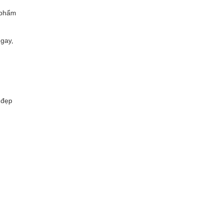
n phẩm
gay,
 đẹp