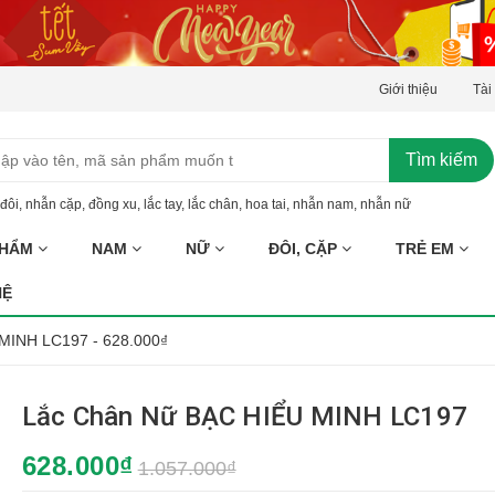
Giới thiệu
Tài
Tìm kiếm
đôi
,
nhẫn cặp
,
đồng xu
,
lắc tay
,
lắc chân
,
hoa tai
,
nhẫn nam
,
nhẫn nữ
PHẨM
NAM
NỮ
ĐÔI, CẶP
TRẺ EM
HỆ
MINH LC197 - 628.000₫
Lắc Chân Nữ BẠC HIỂU MINH LC197
628.000₫
1.057.000₫