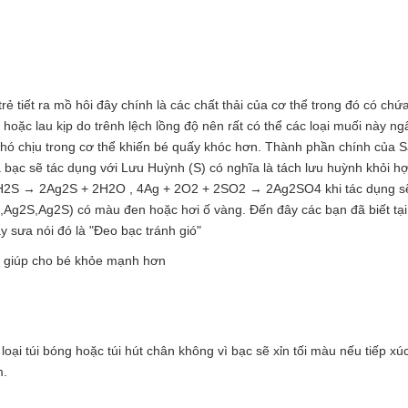
ẻ tiết ra mồ hôi đây chính là các chất thải của cơ thể trong đó có chứ
ặc lau kịp do trênh lệch lồng độ nên rất có thể các loại muối này n
, khó chịu trong cơ thể khiến bé quấy khóc hơn. Thành phần chính của 
 bạc sẽ tác dụng với Lưu Huỳnh (S) có nghĩa là tách lưu huỳnh khỏi h
H2S → 2Ag2S + 2H2O , 4Ag + 2O2 + 2SO2 → 2Ag2SO4 khi tác dụng sẽ
Ag2S,Ag2S) có màu đen hoặc hơi ố vàng. Đến đây các bạn đã biết tại
ày sưa nói đó là "Đeo bạc tránh gió"
g giúp cho bé khỏe mạnh hơn
i túi bóng hoặc túi hút chân không vì bạc sẽ xỉn tối màu nếu tiếp xúc
m.