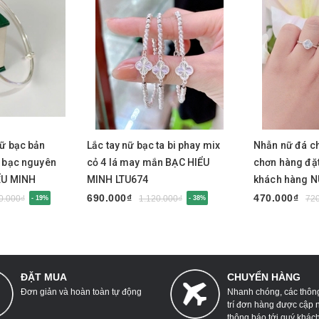
Mua ngay
Mua nga
nữ bạc bản
Lắc tay nữ bạc ta bi phay mix
Nhẫn nữ đá ch
D bạc nguyên
cỏ 4 lá may mắn BẠC HIỂU
chơn hàng đặt
ỂU MINH
MINH LTU674
khách hàng 
690.000₫
470.000₫
0.000₫
1.120.000₫
72
- 19%
- 38%
ĐẶT MUA
CHUYỂN HÀNG
Đơn giản và hoàn toàn tự động
Nhanh chóng, các thông 
trí đơn hàng được cập 
thông báo tới quý khác