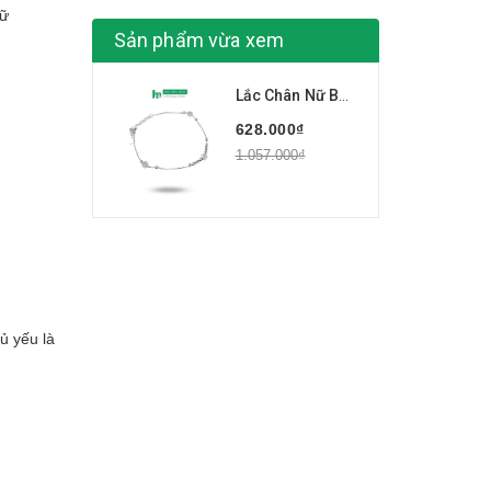
nữ
Sản phẩm vừa xem
Lắc Chân Nữ BẠC HIỂU MINH LC197
628.000₫
1.057.000₫
ủ yếu là