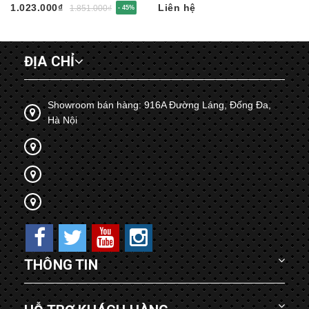
DTE086
1.023.000₫
Liên hệ
1.851.000₫
- 45%
ĐỊA CHỈ
Showroom bán hàng: 916A Đường Láng, Đống Đa,
Hà Nội
THÔNG TIN