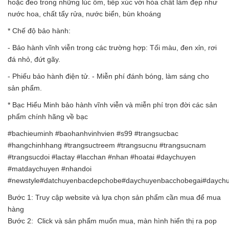
hoặc đeo trong những lúc ốm, tiếp xúc với hóa chất làm đẹp như
nước hoa, chất tẩy rửa, nước biển, bùn khoáng
* Chế độ bảo hành:
- Bảo hành vĩnh viễn trong các trường hợp: Tối màu, đen xỉn, rơi
đá nhỏ, đứt gãy.
- Phiếu bảo hành điện tử. - Miễn phí đánh bóng, làm sáng cho
sản phẩm.
* Bạc Hiểu Minh bảo hành vĩnh viễn và miễn phí trọn đời các sản
phẩm chính hãng về bạc
#bachieuminh #baohanhvinhvien #s99 #trangsucbac
#hangchinhhang #trangsuctreem #trangsucnu #trangsucnam
#trangsucdoi #lactay #lacchan #nhan #hoatai #daychuyen
#matdaychuyen #nhandoi
#newstyle#datchuyenbacdepchobe#daychuyenbacchobegai#daych
Bước 1: Truy cập website và lựa chọn sản phẩm cần mua để mua
hàng
Bước 2: Click và sản phẩm muốn mua, màn hình hiển thị ra pop