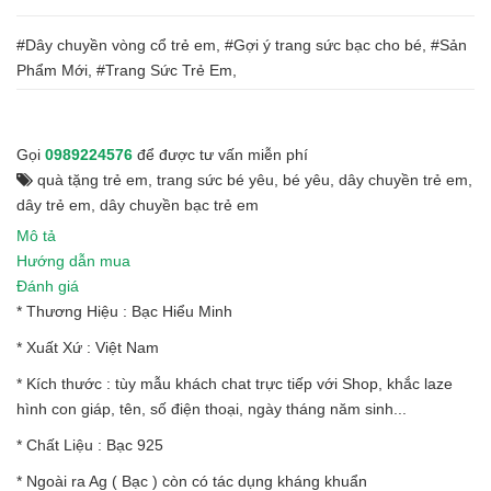
#Dây chuyền vòng cổ trẻ em, #Gợi ý trang sức bạc cho bé, #Sản
Phẩm Mới, #Trang Sức Trẻ Em,
Gọi
0989224576
để được tư vấn miễn phí
quà tặng trẻ em
,
trang sức bé yêu
,
bé yêu
,
dây chuyền trẻ em
,
dây trẻ em
,
dây chuyền bạc trẻ em
Mô tả
Hướng dẫn mua
Đánh giá
* Thương Hiệu : Bạc Hiểu Minh
* Xuất Xứ : Việt Nam
* Kích thước : tùy mẫu khách chat trực tiếp với Shop, khắc laze
hình con giáp, tên, số điện thoại, ngày tháng năm sinh...
* Chất Liệu : Bạc 925
* Ngoài ra Ag ( Bạc ) còn có tác dụng kháng khuẩn