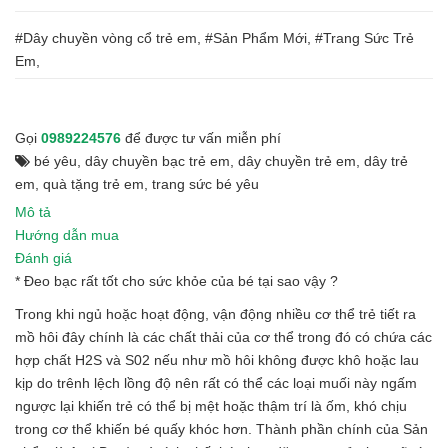
#Dây chuyền vòng cổ trẻ em, #Sản Phẩm Mới, #Trang Sức Trẻ
Em,
Gọi
0989224576
để được tư vấn miễn phí
bé yêu
,
dây chuyền bạc trẻ em
,
dây chuyền trẻ em
,
dây trẻ
em
,
quà tặng trẻ em
,
trang sức bé yêu
Mô tả
Hướng dẫn mua
Đánh giá
* Đeo bạc rất tốt cho sức khỏe của bé tại sao vậy ?
Trong khi ngủ hoặc hoạt động, vận động nhiều cơ thể trẻ tiết ra
mồ hôi đây chính là các chất thải của cơ thể trong đó có chứa các
hợp chất H2S và S02 nếu như mồ hôi không được khô hoặc lau
kịp do trênh lệch lồng độ nên rất có thể các loại muối này ngấm
ngược lại khiến trẻ có thể bị mệt hoặc thậm trí là ốm, khó chịu
trong cơ thể khiến bé quấy khóc hơn. Thành phần chính của Sản