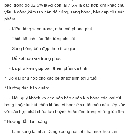
bạc, trong đó 92.5% là Ag còn lại 7.5% là các hợp kim khác chủ
yếu là đồng,kẽm tạo nên độ cứng, sáng bóng, bền đẹp của sản
phẩm.
- Kiểu dáng sang trọng, mẫu mã phong phú.
- Thiết kế tinh xảo đến từng chi tiết.
- Sáng bóng bền đẹp theo thời gian.
- Dễ kết hợp với trang phục.
- Là phụ kiện giúp bạn thêm phần cá tính.
* Độ dài phù hợp cho các bé từ sơ sinh tới 9 tuổi.
* Hướng dẫn bảo quản:
- Nếu quý khách ko đeo nên bảo quản kín bằng các loại túi
bóng hoặc túi hút chân không vì bạc sẽ xỉn tối màu nếu tiếp xúc
với các hợp chất chứa lưu huỳnh hoặc đeo trong những lúc ốm.
* Hướng dẫn làm sáng:
- Làm sáng tại nhà: Dùng xoong nồi tốt nhất inox hòa tan