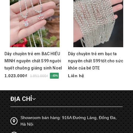
Dây chuyền trẻ em BẠC HIỂU
Dây chuyền trẻ em bạc ta
MINH nguyên chất S99 người
nguyên chất S99 tốt cho sức
tuyết chuông giáng sinh Noel
khỏe của bé DTE
DTE086
1.023.000₫
Liên hệ
1.851.000₫
- 45%
ĐỊA CHỈ
Showroom bán hàng: 916A Đường Láng, Đống Đa,
Hà Nội