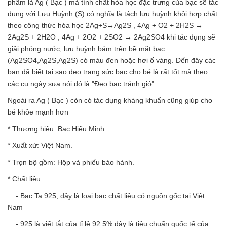
phẩm là Ag ( Bạc ) mà tính chất hóa học đặc trưng của bạc sẽ tác
dụng với Lưu Huỳnh (S) có nghĩa là tách lưu huỳnh khỏi hợp chất
theo công thức hóa học 2Ag+S→Ag2S , 4Ag + O2 + 2H2S →
2Ag2S + 2H2O , 4Ag + 2O2 + 2SO2 → 2Ag2SO4 khi tác dụng sẽ
giải phóng nước, lưu huỳnh bám trên bề mặt bạc
(Ag2SO4,Ag2S,Ag2S) có màu đen hoặc hơi ố vàng. Đến đây các
bạn đã biết tại sao đeo trang sức bạc cho bé là rất tốt mà theo
các cụ ngày sưa nói đó là "Đeo bạc tránh gió"
Ngoài ra Ag ( Bạc ) còn có tác dụng kháng khuẩn cũng giúp cho
bé khỏe mạnh hơn
* Thương hiệu: Bạc Hiểu Minh.
* Xuất xứ: Việt Nam.
* Trọn bộ gồm: Hộp và phiếu bảo hành.
* Chất liệu:
- Bạc Ta 925, đây là loại bạc chất liệu có nguồn gốc tại Việt
Nam
- 925 là viết tắt của tỉ lệ 92.5% đây là tiêu chuẩn quốc tế của