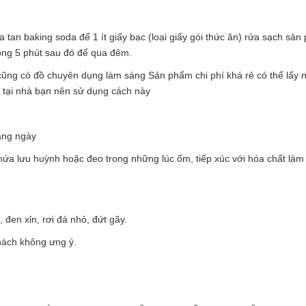
tan baking soda để 1 ít giấy bạc (loại giấy gói thức ăn) rửa sạch sả
òng 5 phút sau đó để qua đêm.
ũng có đồ chuyên dụng làm sáng Sản phẩm chi phí khá rẻ có thể lấy n
g tại nhà bạn nên sử dụng cách này
àng ngày
hứa lưu huỳnh hoặc đeo trong những lúc ốm, tiếp xúc với hóa chất làm
đen xỉn, rơi đá nhỏ, đứt gãy.
ách không ưng ý.