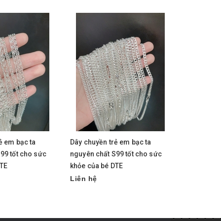
ẻ em bạc ta
Dây chuyền trẻ em bạc ta
Dây chuyền
99 tốt cho sức
nguyên chất S99 tốt cho sức
nguyên chấ
DTE
khỏe của bé DTE
khỏe của b
Liên hệ
Liên hệ