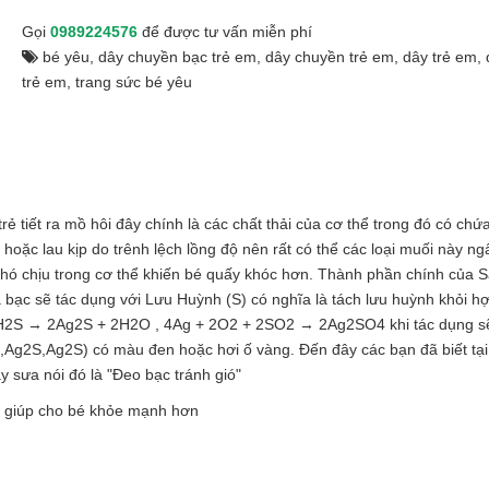
Gọi
0989224576
để được tư vấn miễn phí
bé yêu
,
dây chuyền bạc trẻ em
,
dây chuyền trẻ em
,
dây trẻ em
,
trẻ em
,
trang sức bé yêu
ẻ tiết ra mồ hôi đây chính là các chất thải của cơ thể trong đó có chứ
ặc lau kịp do trênh lệch lồng độ nên rất có thể các loại muối này n
, khó chịu trong cơ thể khiến bé quấy khóc hơn. Thành phần chính của 
 bạc sẽ tác dụng với Lưu Huỳnh (S) có nghĩa là tách lưu huỳnh khỏi h
H2S → 2Ag2S + 2H2O , 4Ag + 2O2 + 2SO2 → 2Ag2SO4 khi tác dụng sẽ
Ag2S,Ag2S) có màu đen hoặc hơi ố vàng. Đến đây các bạn đã biết tại
ày sưa nói đó là "Đeo bạc tránh gió"
g giúp cho bé khỏe mạnh hơn