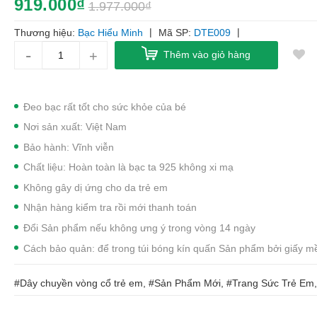
919.000₫
1.977.000₫
|
|
Thương hiệu:
Bạc Hiểu Minh
Mã SP:
DTE009
-
+
Thêm vào giỏ hàng
Đeo bạc rất tốt cho sức khỏe của bé
Nơi sản xuất: Việt Nam
Bảo hành: Vĩnh viễn
Chất liệu: Hoàn toàn là bạc ta 925 không xi mạ
Không gây dị ứng cho da trẻ em
Nhận hàng kiểm tra rồi mới thanh toán
Đổi Sản phẩm nếu không ưng ý trong vòng 14 ngày
Cách bảo quản: để trong túi bóng kín quấn Sản phẩm bởi giấy 
#Dây chuyền vòng cổ trẻ em, #Sản Phẩm Mới, #Trang Sức Trẻ Em,