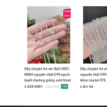
45%
Chọn sản phẩm
Dây chuyền trẻ em BẠC HIỂU
Dây chuyền trẻ e
MINH nguyên chất S99 người
nguyên chất S99 
tuyết chuông giáng sinh Noel
khỏe của bé DTE
DTE086
1.023.000₫
Liên hệ
1.851.000₫
- 45%