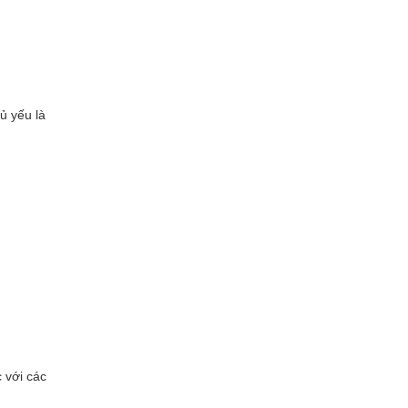
ủ yếu là
 với các