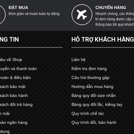
ĐẶT MUA
CHUYỂN HÀNG
Đơn giản và hoàn toàn tự động
Nhanh chóng, các thông 
trí đơn hàng được cập 
thông báo tới quý khác
NG TIN
HỖ TRỢ KHÁCH HÀN
hiệu về Shop
Liên hệ
uyển và thanh toán
Kiểm tra đơn hàng
hoản & điều kiện
Câu hỏi thường gặp
sách bảo mật
Hướng dẫn mua hàng
sách bảo hành
Bảng quy đổi size nhẫn
sách đổi trả hàng
Bảng quy đổi lắc, kiềng tay
n mãi
Quy trình chế tác
oản ngân hàng
Quy trình đổi, bảo hành
 dụng