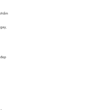
n phẩm
gay,
 đẹp