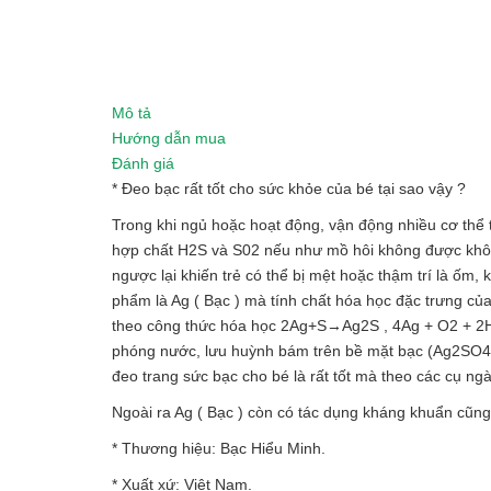
Mô tả
Hướng dẫn mua
Đánh giá
* Đeo bạc rất tốt cho sức khỏe của bé tại sao vậy ?
Trong khi ngủ hoặc hoạt động, vận động nhiều cơ thể tr
hợp chất H2S và S02 nếu như mồ hôi không được khô ho
ngược lại khiến trẻ có thể bị mệt hoặc thậm trí là ốm
phẩm là Ag ( Bạc ) mà tính chất hóa học đặc trưng của
theo công thức hóa học 2Ag+S→Ag2S , 4Ag + O2 + 2
phóng nước, lưu huỳnh bám trên bề mặt bạc (Ag2SO4,
đeo trang sức bạc cho bé là rất tốt mà theo các cụ ng
Ngoài ra Ag ( Bạc ) còn có tác dụng kháng khuẩn cũn
* Thương hiệu: Bạc Hiểu Minh.
* Xuất xứ: Việt Nam.