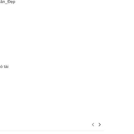
hẫn_Đẹp
ó tài