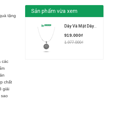
Sản phẩm vừa xem
quà tặng
Dây Và Mặt Dây Chuyền Trẻ Em BẠC HIỂU MINH DTE009 - Tuổi Dậu, Tuổi Gà
919.000₫
1.977.000₫
a các
gấm
Sản
ợp chất
 giải
 sao