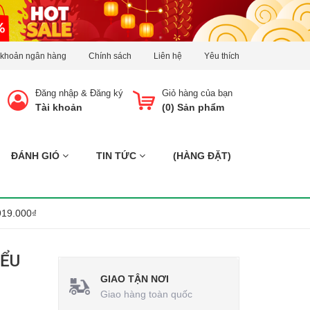
 khoản ngân hàng
Chính sách
Liên hệ
Yêu thích
Đăng nhập
&
Đăng ký
Giỏ hàng của bạn
Tài khoản
(
0
) Sản phẩm
ĐÁNH GIÓ
TIN TỨC
(HÀNG ĐẶT)
919.000₫
IỂU
GIAO TẬN NƠI
Giao hàng toàn quốc