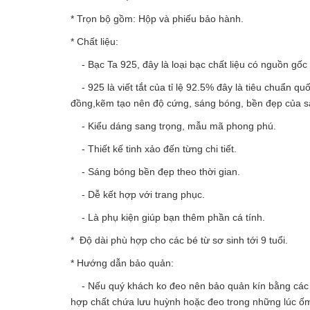
* Trọn bộ gồm: Hộp và phiếu bảo hành.
* Chất liệu:
- Bạc Ta 925, đây là loại bạc chất liệu có nguồn gốc 
- 925 là viết tắt của tỉ lệ 92.5% đây là tiêu chuẩn qu
đồng,kẽm tạo nên độ cứng, sáng bóng, bền đẹp của 
- Kiểu dáng sang trọng, mẫu mã phong phú.
- Thiết kế tinh xảo đến từng chi tiết.
- Sáng bóng bền đẹp theo thời gian.
- Dễ kết hợp với trang phục.
- Là phụ kiện giúp bạn thêm phần cá tính.
* Độ dài phù hợp cho các bé từ sơ sinh tới 9 tuổi.
* Hướng dẫn bảo quản:
- Nếu quý khách ko đeo nên bảo quản kín bằng các loạ
hợp chất chứa lưu huỳnh hoặc đeo trong những lúc ố