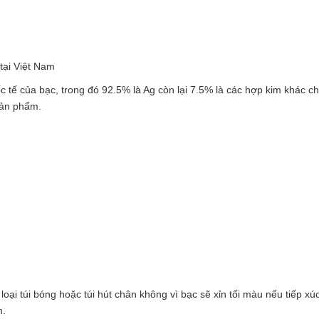
tại Việt Nam
ốc tế của bạc, trong đó 92.5% là Ag còn lại 7.5% là các hợp kim khác ch
sản phẩm.
i túi bóng hoặc túi hút chân không vì bạc sẽ xỉn tối màu nếu tiếp xúc
m.