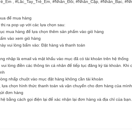
rẻ_Em , #Lắc_Tay_Trẻ_Em, #Nhẫn_Đôi, #Nhẫn_Cặp, #Nhẫn_Bạc, #N
 mua để mua hàng
hị ra pop up với các lựa chọn sau:
tục mua hàng để lựa chọn thêm sản phẩm vào giỏ hàng
Bấm vào xem giỏ hàng
ày vui lòng bấm vào: Đặt hàng và thanh toán
ăng nhập là email và mật khẩu vào mục đã có tài khoản trên hệ thống
i lòng điền các thông tin cá nhân để tiếp tục đăng ký tài khoản. Khi c
ình
òng nhấp chuột vào mục đặt hàng không cần tài khoản
, lựa chọn hình thức thanh toán và vận chuyển cho đơn hàng của mình
 gửi đơn hàng
hệ bằng cách gọi điện lại để xác nhận lại đơn hàng và địa chỉ của bạn.