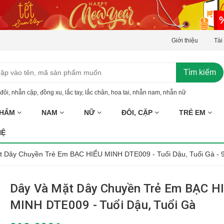
Giới thiệu
Tài
Tìm kiếm
đôi
,
nhẫn cặp
,
đồng xu
,
lắc tay
,
lắc chân
,
hoa tai
,
nhẫn nam
,
nhẫn nữ
PHẨM
NAM
NỮ
ĐÔI, CẶP
TRẺ EM
HỆ
t Dây Chuyền Trẻ Em BẠC HIỂU MINH DTE009 - Tuổi Dậu, Tuổi Gà - 
Dây Và Mặt Dây Chuyền Trẻ Em BẠC H
MINH DTE009 - Tuổi Dậu, Tuổi Gà