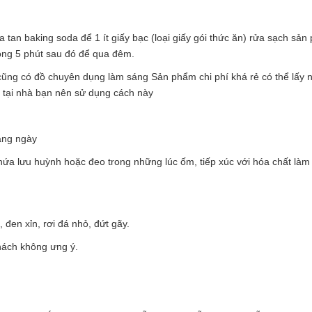
tan baking soda để 1 ít giấy bạc (loại giấy gói thức ăn) rửa sạch sả
òng 5 phút sau đó để qua đêm.
ũng có đồ chuyên dụng làm sáng Sản phẩm chi phí khá rẻ có thể lấy n
g tại nhà bạn nên sử dụng cách này
àng ngày
hứa lưu huỳnh hoặc đeo trong những lúc ốm, tiếp xúc với hóa chất làm
đen xỉn, rơi đá nhỏ, đứt gãy.
ách không ưng ý.