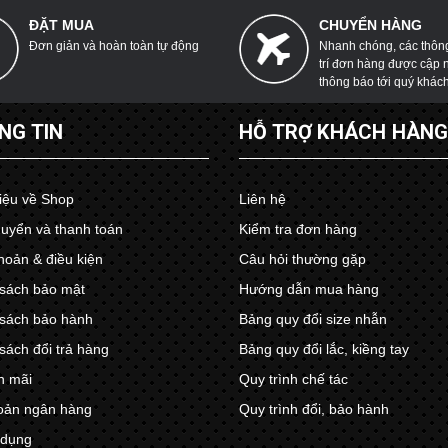
ĐẶT MUA
CHUYỂN HÀNG
Đơn giản và hoàn toàn tự động
Nhanh chóng, các thông 
trí đơn hàng được cập 
thông báo tới quý khác
NG TIN
HỖ TRỢ KHÁCH HÀN
hiệu về Shop
Liên hệ
uyển và thanh toán
Kiểm tra đơn hàng
hoản & điều kiện
Câu hỏi thường gặp
sách bảo mật
Hướng dẫn mua hàng
sách bảo hành
Bảng quy đổi size nhẫn
sách đổi trả hàng
Bảng quy đổi lắc, kiềng tay
n mãi
Quy trình chế tác
oản ngân hàng
Quy trình đổi, bảo hành
 dụng