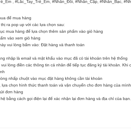
rẻ_Em , #Lắc_Tay_Trẻ_Em, #Nhẫn_Đôi, #Nhẫn_Cặp, #Nhẫn_Bạc, #N
 mua để mua hàng
hị ra pop up với các lựa chọn sau:
tục mua hàng để lựa chọn thêm sản phẩm vào giỏ hàng
Bấm vào xem giỏ hàng
ày vui lòng bấm vào: Đặt hàng và thanh toán
ăng nhập là email và mật khẩu vào mục đã có tài khoản trên hệ thống
i lòng điền các thông tin cá nhân để tiếp tục đăng ký tài khoản. Khi c
ình
òng nhấp chuột vào mục đặt hàng không cần tài khoản
, lựa chọn hình thức thanh toán và vận chuyển cho đơn hàng của mình
 gửi đơn hàng
hệ bằng cách gọi điện lại để xác nhận lại đơn hàng và địa chỉ của bạn.