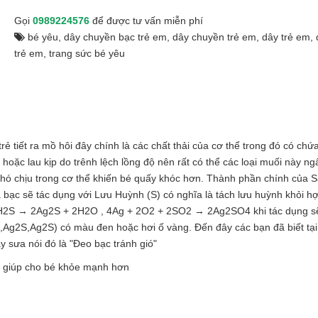
Gọi
0989224576
để được tư vấn miễn phí
bé yêu
,
dây chuyền bạc trẻ em
,
dây chuyền trẻ em
,
dây trẻ em
,
trẻ em
,
trang sức bé yêu
ẻ tiết ra mồ hôi đây chính là các chất thải của cơ thể trong đó có chứ
ặc lau kịp do trênh lệch lồng độ nên rất có thể các loại muối này n
, khó chịu trong cơ thể khiến bé quấy khóc hơn. Thành phần chính của 
 bạc sẽ tác dụng với Lưu Huỳnh (S) có nghĩa là tách lưu huỳnh khỏi h
H2S → 2Ag2S + 2H2O , 4Ag + 2O2 + 2SO2 → 2Ag2SO4 khi tác dụng sẽ
Ag2S,Ag2S) có màu đen hoặc hơi ố vàng. Đến đây các bạn đã biết tại
ày sưa nói đó là "Đeo bạc tránh gió"
g giúp cho bé khỏe mạnh hơn