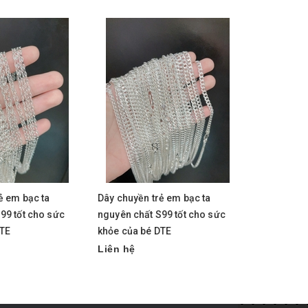
ẻ em bạc ta
Dây chuyền trẻ em bạc ta
Dây chuyền
99 tốt cho sức
nguyên chất S99 tốt cho sức
nguyên chấ
DTE
khỏe của bé DTE
khỏe của b
Liên hệ
Liên hệ