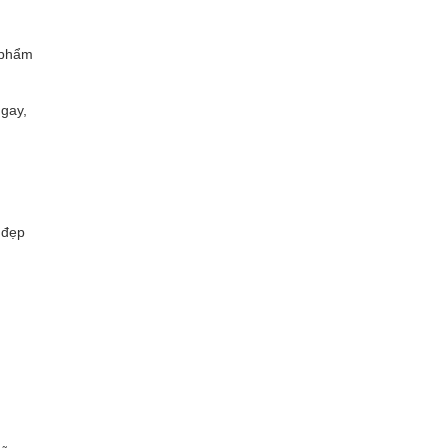
n phẩm
gay,
 đẹp