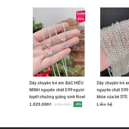
45%
Chọn sản phẩm
Dây chuyền trẻ em BẠC HIỂU
Dây chuyền trẻ e
MINH nguyên chất S99 người
nguyên chất S99 
tuyết chuông giáng sinh Noel
khỏe của bé DTE
DTE086
1.023.000₫
Liên hệ
1.851.000₫
- 45%