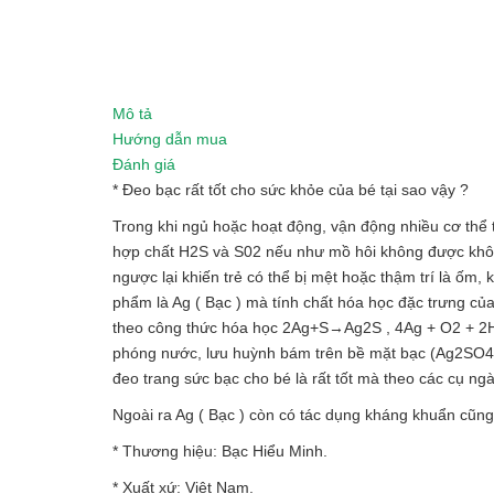
Mô tả
Hướng dẫn mua
Đánh giá
* Đeo bạc rất tốt cho sức khỏe của bé tại sao vậy ?
Trong khi ngủ hoặc hoạt động, vận động nhiều cơ thể tr
hợp chất H2S và S02 nếu như mồ hôi không được khô ho
ngược lại khiến trẻ có thể bị mệt hoặc thậm trí là ốm
phẩm là Ag ( Bạc ) mà tính chất hóa học đặc trưng của
theo công thức hóa học 2Ag+S→Ag2S , 4Ag + O2 + 2
phóng nước, lưu huỳnh bám trên bề mặt bạc (Ag2SO4,
đeo trang sức bạc cho bé là rất tốt mà theo các cụ ng
Ngoài ra Ag ( Bạc ) còn có tác dụng kháng khuẩn cũn
* Thương hiệu: Bạc Hiểu Minh.
* Xuất xứ: Việt Nam.