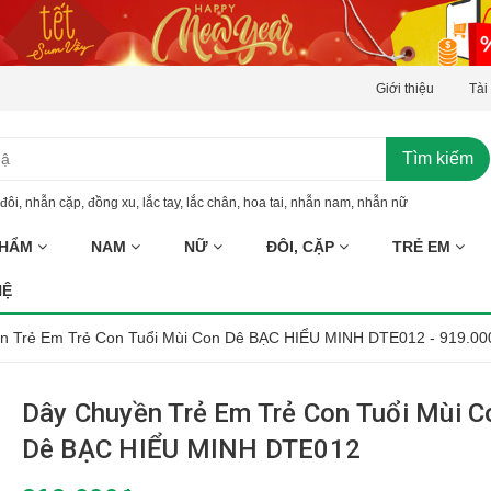
Giới thiệu
Tài
Tìm kiếm
đôi
,
nhẫn cặp
,
đồng xu
,
lắc tay
,
lắc chân
,
hoa tai
,
nhẫn nam
,
nhẫn nữ
PHẨM
NAM
NỮ
ĐÔI, CẶP
TRẺ EM
HỆ
n Trẻ Em Trẻ Con Tuổi Mùi Con Dê BẠC HIỂU MINH DTE012 - 919.00
Dây Chuyền Trẻ Em Trẻ Con Tuổi Mùi C
Dê BẠC HIỂU MINH DTE012