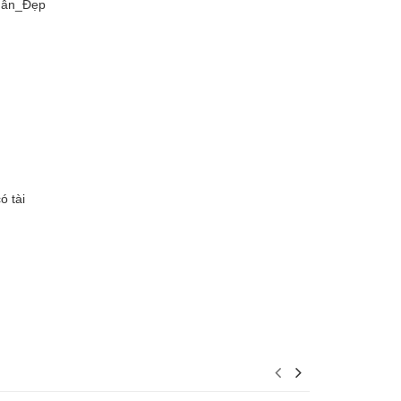
hẫn_Đẹp
ó tài