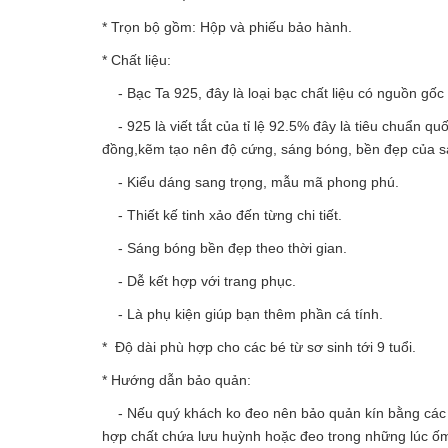
* Trọn bộ gồm: Hộp và phiếu bảo hành.
* Chất liệu:
- Bạc Ta 925, đây là loại bạc chất liệu có nguồn gốc 
- 925 là viết tắt của tỉ lệ 92.5% đây là tiêu chuẩn qu
đồng,kẽm tạo nên độ cứng, sáng bóng, bền đẹp của 
- Kiểu dáng sang trọng, mẫu mã phong phú.
- Thiết kế tinh xảo đến từng chi tiết.
- Sáng bóng bền đẹp theo thời gian.
- Dễ kết hợp với trang phục.
- Là phụ kiện giúp bạn thêm phần cá tính.
* Độ dài phù hợp cho các bé từ sơ sinh tới 9 tuổi.
* Hướng dẫn bảo quản:
- Nếu quý khách ko đeo nên bảo quản kín bằng các loạ
hợp chất chứa lưu huỳnh hoặc đeo trong những lúc ố