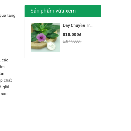
Sản phẩm vừa xem
quà tặng
Dây Chuyền Trẻ Em Trẻ Con Tuổi Mùi Con Dê BẠC HIỂU MINH DTE012
919.000₫
1.977.000₫
a các
gấm
Sản
ợp chất
 giải
 sao