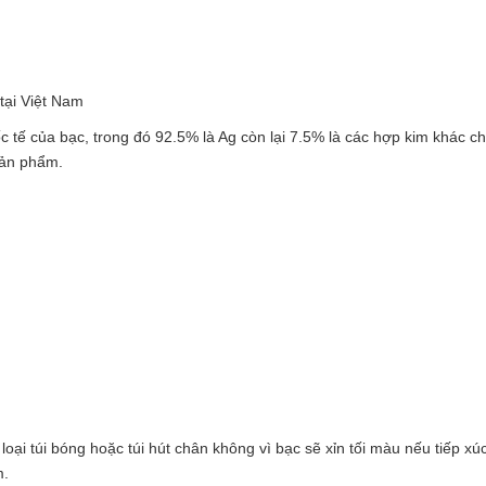
tại Việt Nam
ốc tế của bạc, trong đó 92.5% là Ag còn lại 7.5% là các hợp kim khác ch
sản phẩm.
i túi bóng hoặc túi hút chân không vì bạc sẽ xỉn tối màu nếu tiếp xúc
m.