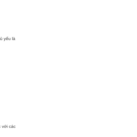
ủ yếu là
 với các