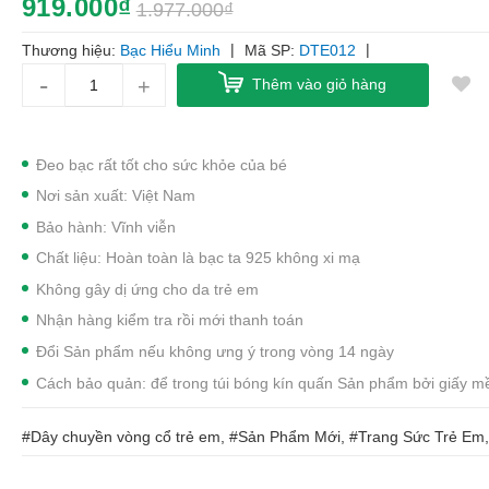
919.000₫
1.977.000₫
|
|
Thương hiệu:
Bạc Hiểu Minh
Mã SP:
DTE012
-
+
Thêm vào giỏ hàng
Đeo bạc rất tốt cho sức khỏe của bé
Nơi sản xuất: Việt Nam
Bảo hành: Vĩnh viễn
Chất liệu: Hoàn toàn là bạc ta 925 không xi mạ
Không gây dị ứng cho da trẻ em
Nhận hàng kiểm tra rồi mới thanh toán
Đổi Sản phẩm nếu không ưng ý trong vòng 14 ngày
Cách bảo quản: để trong túi bóng kín quấn Sản phẩm bởi giấy 
#Dây chuyền vòng cổ trẻ em, #Sản Phẩm Mới, #Trang Sức Trẻ Em,