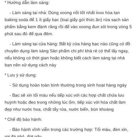
* Hướng dẫn làm sáng:
- Làm sáng tại nhà: Dùng xoong nồi tốt nhất inox hòa tan
baking soda để 1 ít giấy bạc (loại giấy gói thức ăn) rửa sạch sản
phẩm bằng kem đánh răng rồi để vào xoong đun sôi trong vòng 5
phút sau đó để qua đêm.
- Làm sáng tại cửa hàng: Bất kỳ cửa hàng bạc nào cũng có đồ
chuyên dụng làm sáng Sản phẩm chi phí khá rẻ có thể lấy ngay,
nếu không có thời gian hoặc không biết cách làm sáng tại nhà
bạn nên sử dụng cách này
* Lưu ý sử dụng:
- Sử dụng hoàn toàn bình thường trong sinh hoạt hàng ngày
- Bạc sẽ xỉn tối màu nếu tiếp xúc với các hợp chất chứa lưu
huỳnh hoặc đeo trong những lúc ốm, tiếp xúc với hóa chất làm
đẹp như nước hoa, chất tẩy rửa, nước biển, bùn khoáng
* Chế độ bảo hành:
- Bảo hành vĩnh viễn trong các trường hợp: Tối màu, đen xỉn,
rơi đá nhỏ, đứt gãy.