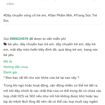
mềm
#Dây chuyền vòng cổ trẻ em, #Sản Phẩm Mới, #Trang Sức Trẻ
Em,
Gọi
0989224576
để được tư vấn miễn phí
bé yêu
,
dây chuyền bạc trẻ em
,
dây chuyền trẻ em
,
dây trẻ
em
,
mặt dây mèo hello kitty đính đá
,
quà tặng trẻ em
,
trang sức
bé yêu
Mô tả
Hướng dẫn mua
Đánh giá
* Đeo bạc rất tốt cho sức khỏe của bé tại sao vậy ?
Trong khi ngủ hoặc hoạt động, vận động nhiều cơ thể trẻ tiết ra
mồ hôi đây chính là các chất thải của cơ thể trong đó có chứa các
hợp chất H2S và S02 nếu như mồ hôi không được khô hoặc lau
kịp do trênh lệch lồng độ nên rất có thể các loại muối này ngấm