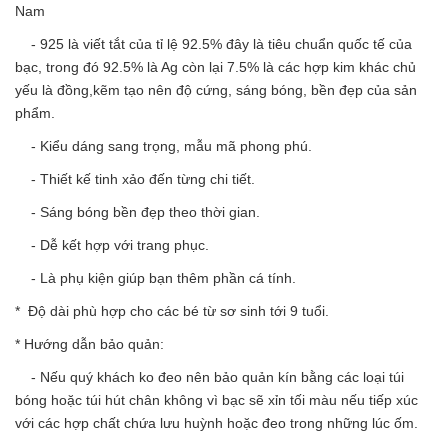
Nam
- 925 là viết tắt của tỉ lệ 92.5% đây là tiêu chuẩn quốc tế của
bạc, trong đó 92.5% là Ag còn lại 7.5% là các hợp kim khác chủ
yếu là đồng,kẽm tạo nên độ cứng, sáng bóng, bền đẹp của sản
phẩm.
- Kiểu dáng sang trọng, mẫu mã phong phú.
- Thiết kế tinh xảo đến từng chi tiết.
- Sáng bóng bền đẹp theo thời gian.
- Dễ kết hợp với trang phục.
- Là phụ kiện giúp bạn thêm phần cá tính.
* Độ dài phù hợp cho các bé từ sơ sinh tới 9 tuổi.
* Hướng dẫn bảo quản:
- Nếu quý khách ko đeo nên bảo quản kín bằng các loại túi
bóng hoặc túi hút chân không vì bạc sẽ xỉn tối màu nếu tiếp xúc
với các hợp chất chứa lưu huỳnh hoặc đeo trong những lúc ốm.