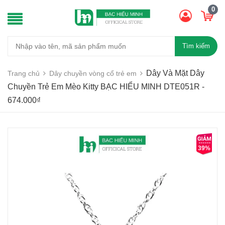
0
Tìm kiếm
Dây Và Mặt Dây
Trang chủ
Dây chuyền vòng cổ trẻ em
Chuyền Trẻ Em Mèo Kitty BẠC HIỂU MINH DTE051R -
674.000₫
39%