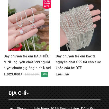
45%
Dây chuyền trẻ em BẠC HIỂU
Dây chuyền trẻ em bạc ta
MINH nguyên chất S99 người
nguyên chất S99 tốt cho sức
tuyết chuông giáng sinh Noel
khỏe của bé DTE
DTE086
1.023.000₫
Liên hệ
1.851.000₫
- 45%
ĐỊA CHỈ
Showroom bán hàng: 916A Đường Láng, Đống Đa,