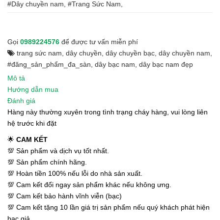
#Dây chuyền nam, #Trang Sức Nam,
Gọi
0989224576
để được tư vấn miễn phí
trang sức nam
,
dây chuyền
,
dây chuyền bạc
,
dây chuyền nam
,
#đăng_sản_phẩm_đa_sàn
,
dây bạc nam
,
dây bạc nam đẹp
Mô tả
Hướng dẫn mua
Đánh giá
Hàng này thường xuyên trong tình trạng cháy hàng, vui lòng liên
hệ trước khi đặt
🌟
CAM KẾT
💯 Sản phẩm và dịch vụ tốt nhất.
💯 Sản phẩm chính hãng.
💯 Hoàn tiền 100% nếu lỗi do nhà sản xuất.
💯 Cam kết đổi ngay sản phẩm khác nếu không ưng.
💯 Cam kết bảo hành vĩnh viễn (bạc)
💯 Cam kết tặng 10 lần giá trị sản phẩm nếu quý khách phát hiện
bạc giả.