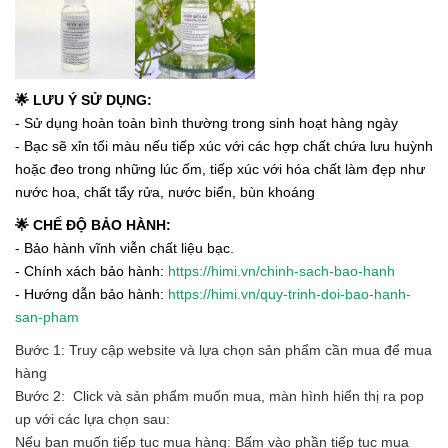
🌟 LƯU Ý SỬ DỤNG:
- Sử dụng hoàn toàn bình thường trong sinh hoạt hàng ngày
- Bạc sẽ xỉn tối màu nếu tiếp xúc với các hợp chất chứa lưu huỳnh
hoặc đeo trong những lúc ốm, tiếp xúc với hóa chất làm đẹp như
nước hoa, chất tẩy rửa, nước biển, bùn khoáng
🌟 CHẾ ĐỘ BẢO HÀNH:
- Bảo hành vĩnh viễn chất liệu bạc.
- Chính xách bảo hành:
https://himi.vn/chinh-sach-bao-hanh
- Hướng dẫn bảo hành:
https://himi.vn/quy-trinh-doi-bao-hanh-
san-pham
Bước 1: Truy cập website và lựa chọn sản phẩm cần mua để mua
hàng
Bước 2: Click và sản phẩm muốn mua, màn hình hiển thị ra pop
up với các lựa chọn sau:
Nếu bạn muốn tiếp tục mua hàng: Bấm vào phần tiếp tục mua