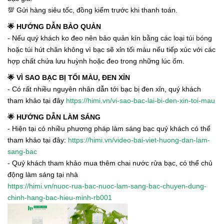
💯 Gửi hàng siêu tốc, đồng kiểm trước khi thanh toán.
🌟 HƯỚNG DẪN BẢO QUẢN
- Nếu quý khách ko đeo nên bảo quản kín bằng các loại túi bóng
hoặc túi hút chân không vì bạc sẽ xỉn tối màu nếu tiếp xúc với các
hợp chất chứa lưu huỳnh hoặc đeo trong những lúc ốm.
🌟 VÌ SAO BẠC BỊ TỐI MÀU, ĐEN XỈN
- Có rất nhiều nguyên nhân dẫn tới bạc bị đen xỉn, quý khách
tham khảo tại đây
https://himi.vn/vi-sao-bac-lai-bi-den-xin-toi-mau
🌟 HƯỚNG DẪN LÀM SÁNG
- Hiện tại có nhiều phương pháp làm sáng bạc quý khách có thể
tham khảo tại đây:
https://himi.vn/video-bai-viet-huong-dan-lam-
sang-bac
- Quý khách tham khảo mua thêm chai nước rửa bạc, có thể chủ
động làm sáng tại nhà
https://himi.vn/nuoc-rua-bac-nuoc-lam-sang-bac-chuyen-dung-
chinh-hang-bac-hieu-minh-rb001