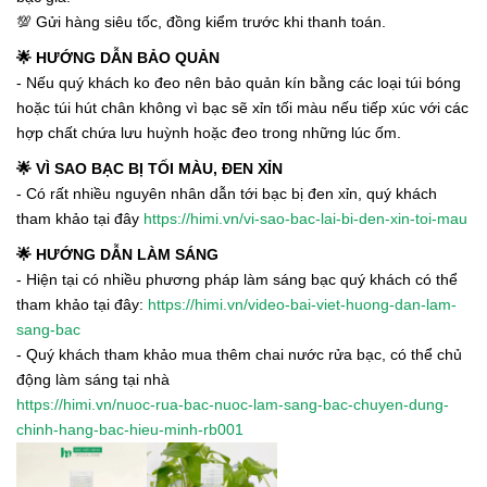
💯 Gửi hàng siêu tốc, đồng kiểm trước khi thanh toán.
🌟 HƯỚNG DẪN BẢO QUẢN
- Nếu quý khách ko đeo nên bảo quản kín bằng các loại túi bóng
hoặc túi hút chân không vì bạc sẽ xỉn tối màu nếu tiếp xúc với các
hợp chất chứa lưu huỳnh hoặc đeo trong những lúc ốm.
🌟 VÌ SAO BẠC BỊ TỐI MÀU, ĐEN XỈN
- Có rất nhiều nguyên nhân dẫn tới bạc bị đen xỉn, quý khách
tham khảo tại đây
https://himi.vn/vi-sao-bac-lai-bi-den-xin-toi-mau
🌟 HƯỚNG DẪN LÀM SÁNG
- Hiện tại có nhiều phương pháp làm sáng bạc quý khách có thể
tham khảo tại đây:
https://himi.vn/video-bai-viet-huong-dan-lam-
sang-bac
- Quý khách tham khảo mua thêm chai nước rửa bạc, có thể chủ
động làm sáng tại nhà
https://himi.vn/nuoc-rua-bac-nuoc-lam-sang-bac-chuyen-dung-
chinh-hang-bac-hieu-minh-rb001