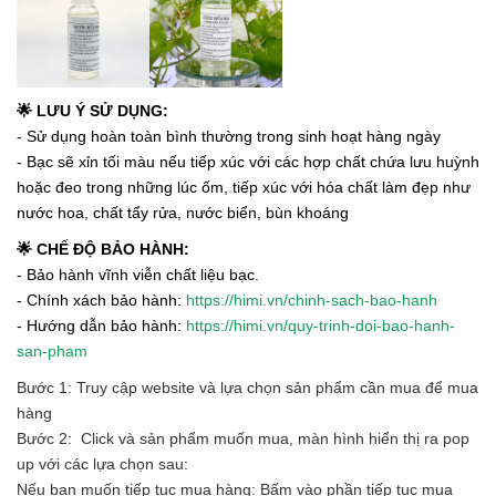
🌟 LƯU Ý SỬ DỤNG:
- Sử dụng hoàn toàn bình thường trong sinh hoạt hàng ngày
- Bạc sẽ xỉn tối màu nếu tiếp xúc với các hợp chất chứa lưu huỳnh
hoặc đeo trong những lúc ốm, tiếp xúc với hóa chất làm đẹp như
nước hoa, chất tẩy rửa, nước biển, bùn khoáng
🌟 CHẾ ĐỘ BẢO HÀNH:
- Bảo hành vĩnh viễn chất liệu bạc.
- Chính xách bảo hành:
https://himi.vn/chinh-sach-bao-hanh
- Hướng dẫn bảo hành:
https://himi.vn/quy-trinh-doi-bao-hanh-
san-pham
Bước 1: Truy cập website và lựa chọn sản phẩm cần mua để mua
hàng
Bước 2: Click và sản phẩm muốn mua, màn hình hiển thị ra pop
up với các lựa chọn sau:
Nếu bạn muốn tiếp tục mua hàng: Bấm vào phần tiếp tục mua