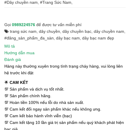
#Dây chuyền nam, #Trang Sức Nam,
Gọi
0989224576
để được tư vấn miễn phí
trang sức nam
,
dây chuyền
,
dây chuyền bạc
,
dây chuyền nam
,
#đăng_sản_phẩm_đa_sàn
,
dây bạc nam
,
dây bạc nam đẹp
Mô tả
Hướng dẫn mua
Đánh giá
Hàng này thường xuyên trong tình trạng cháy hàng, vui lòng liên
hệ trước khi đặt
🌟
CAM KẾT
💯 Sản phẩm và dịch vụ tốt nhất.
💯 Sản phẩm chính hãng.
💯 Hoàn tiền 100% nếu lỗi do nhà sản xuất.
💯 Cam kết đổi ngay sản phẩm khác nếu không ưng.
💯 Cam kết bảo hành vĩnh viễn (bạc)
💯 Cam kết tặng 10 lần giá trị sản phẩm nếu quý khách phát hiện
bạc giả.