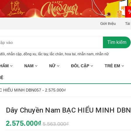
Giới thiệu
Tài
Tìm kiếm
đôi
,
nhẫn cặp
,
đồng xu
,
lắc tay
,
lắc chân
,
hoa tai
,
nhẫn nam
,
nhẫn nữ
PHẨM
NAM
NỮ
ĐÔI, CẶP
TRẺ EM
HỆ
 HIỂU MINH DBN057 - 2.575.000₫
Dây Chuyền Nam BẠC HIỂU MINH DB
2.575.000₫
5.563.000₫