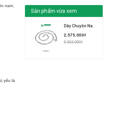
ền nam
,
Sản phẩm vừa xem
Dây Chuyền Nam BẠC HIỂU MINH DBN057
2.575.000₫
5.563.000₫
ủ yếu là