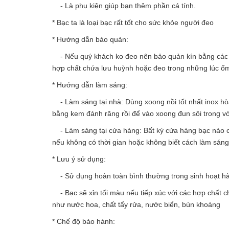
- Là phụ kiện giúp bạn thêm phần cá tính.
* Bạc ta là loại bạc rất tốt cho sức khỏe người đeo
* Hướng dẫn bảo quản:
- Nếu quý khách ko đeo nên bảo quản kín bằng các loạ
hợp chất chứa lưu huỳnh hoặc đeo trong những lúc ố
* Hướng dẫn làm sáng:
- Làm sáng tại nhà: Dùng xoong nồi tốt nhất inox hòa 
bằng kem đánh răng rồi để vào xoong đun sôi trong v
- Làm sáng tại cửa hàng: Bất kỳ cửa hàng bạc nào c
nếu không có thời gian hoặc không biết cách làm sán
* Lưu ý sử dụng:
- Sử dụng hoàn toàn bình thường trong sinh hoạt h
- Bạc sẽ xỉn tối màu nếu tiếp xúc với các hợp chất c
như nước hoa, chất tẩy rửa, nước biển, bùn khoáng
* Chế độ bảo hành: