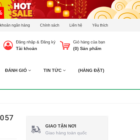
 khoản ngân hàng
Chính sách
Liên hệ
Yêu thích
Đăng nhập
&
Đăng ký
Giỏ hàng của bạn
Tài khoản
(
0
) Sản phẩm
ĐÁNH GIÓ
TIN TỨC
(HÀNG ĐẶT)
N057
GIAO TẬN NƠI
Giao hàng toàn quốc