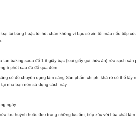
i túi bóng hoặc túi hút chân không vì bạc sẽ xỉn tối màu nếu tiếp xúc
m.
tan baking soda để 1 ít giấy bạc (loại giấy gói thức ăn) rửa sạch sả
òng 5 phút sau đó để qua đêm.
ũng có đồ chuyên dụng làm sáng Sản phẩm chi phí khá rẻ có thể lấy n
g tại nhà bạn nên sử dụng cách này
àng ngày
hứa lưu huỳnh hoặc đeo trong những lúc ốm, tiếp xúc với hóa chất làm