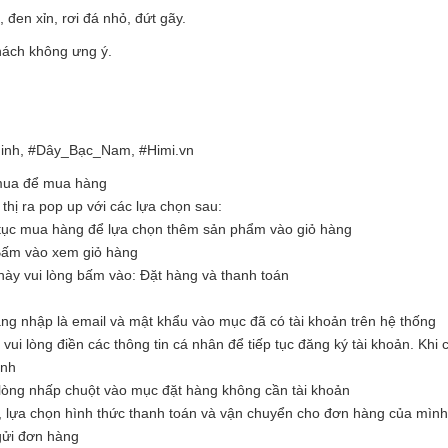
đen xỉn, rơi đá nhỏ, đứt gãy.
ách không ưng ý.
nh, #Dây_Bạc_Nam, #Himi.vn
 mua để mua hàng
hị ra pop up với các lựa chọn sau:
tục mua hàng để lựa chọn thêm sản phẩm vào giỏ hàng
Bấm vào xem giỏ hàng
ày vui lòng bấm vào: Đặt hàng và thanh toán
ăng nhập là email và mật khẩu vào mục đã có tài khoản trên hệ thống
i lòng điền các thông tin cá nhân để tiếp tục đăng ký tài khoản. Khi c
ình
òng nhấp chuột vào mục đặt hàng không cần tài khoản
, lựa chọn hình thức thanh toán và vận chuyển cho đơn hàng của mình
 gửi đơn hàng