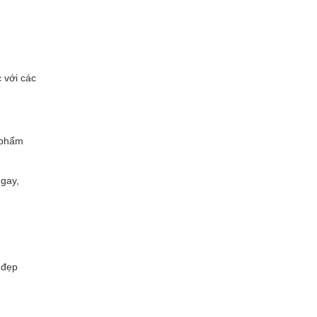
 với các
n phẩm
gay,
 đẹp