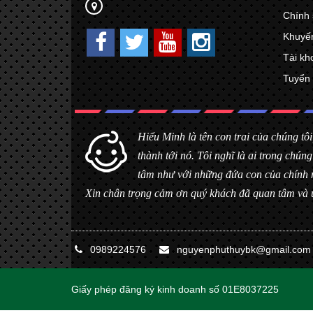
Chính 
Khuyế
Tài kh
Tuyển
Hiểu Minh là tên con trai của chúng tôi
thành tới nó. Tôi nghĩ là ai trong ch
tâm như với những đứa con của chính 
Xin chân trọng cảm ơn quý khách đã quan tâm và 
0989224576
nguyenphuthuybk@gmail.com
Giấy phép đăng ký kinh doanh số 01E8037225