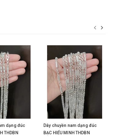
am dạng đúc
Dây chuyền nam dạng đúc
Dây chuyề
NH THDBN
BẠC HIỂU MINH THDBN
BẠC HIỂU 