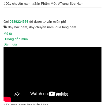
#Dây chuyền nam, #Sản Phẩm Mới, #Trang Sức Nam,
Gọi
0989224576
để được tư vấn miễn phí
dây bạc nam
,
dây chuyền nam
,
quà tặng nam
Mô tả
Hướng dẫn mua
Đánh giá
* Thương hiệu: Bạc Hiểu Minh.