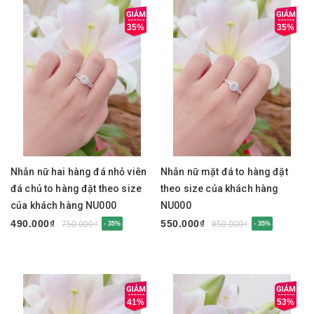
35%
35%
Nhẫn nữ hai hàng đá nhỏ viên
Nhẫn nữ mặt đá to hàng đặt
đá chủ to hàng đặt theo size
theo size của khách hàng
của khách hàng NU000
NU000
490.000₫
550.000₫
750.000₫
850.000₫
- 35%
- 35%
41%
53%