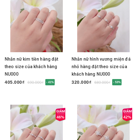
Nhẫn nữ kim tiền hàng đặt
Nhẫn nữ hình vương miện đá
theo size của khách hàng
nhỏ hàng đặt theo size của
NU000
khách hàng NU000
405.000₫
320.000₫
690.000₫
680.000₫
- 41%
- 53%
46%
42%