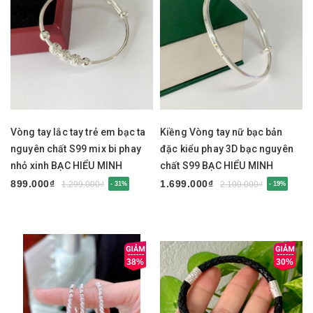
Vòng tay lắc tay trẻ em bạc ta
Kiềng Vòng tay nữ bạc bản
nguyên chất S99 mix bi phay
đặc kiểu phay 3D bạc nguyên
nhỏ xinh BẠC HIỂU MINH
chất S99 BẠC HIỂU MINH
LTE585
LTU675
899.000₫
1.699.000₫
1.299.000₫
2.100.000₫
- 31%
- 19%
38%
30%