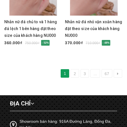
Nhẫn nữ đá chủ to và 1 hàng
Nhẫn nữ đá nhỏ vặn xoắn hàng
đá lệch 1 bên hàng đặt theo
đặt theo size của khách hàng
size của khách hàng NU000
NU000
360.000₫
370.000₫
750.000₫
710.000₫
- 52%
- 48%
1
2
3
...
67
ĐỊA CHỈ
Showroom bán hàng: 916A Đường Láng, Đống Đa,