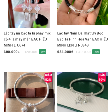
Lắc tay nữ bạc ta bi phay mix
Lắc tay Nam Da Thật 5ly Bọc
cỏ 4 lá may mắn BẠC HIỂU
Bạc Ta Hình Hoa Văn BẠC HIỂU
MINH LTU674
MINH LDN LTN034S
690.000₫
934.000₫
1.120.000₫
1.332.000₫
- 38%
- 30%
52%
50%