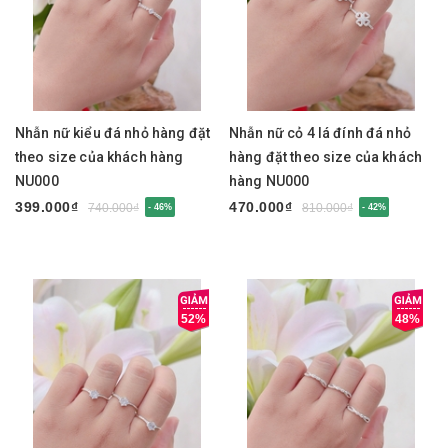
Nhẫn nữ kiểu đá nhỏ hàng đặt
Nhẫn nữ cỏ 4 lá đính đá nhỏ
theo size của khách hàng
hàng đặt theo size của khách
NU000
hàng NU000
399.000₫
470.000₫
740.000₫
810.000₫
- 46%
- 42%
52%
48%