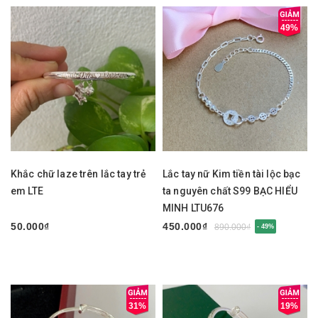
49%
Khắc chữ laze trên lắc tay trẻ
Lắc tay nữ Kim tiền tài lộc bạc
em LTE
ta nguyên chất S99 BẠC HIỂU
MINH LTU676
50.000₫
450.000₫
890.000₫
- 49%
31%
19%