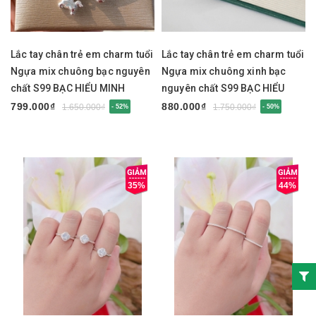
Lắc tay chân trẻ em charm tuổi
Lắc tay chân trẻ em charm tuổi
Ngựa mix chuông bạc nguyên
Ngựa mix chuông xinh bạc
chất S99 BẠC HIỂU MINH
nguyên chất S99 BẠC HIỂU
LTE584
MINH LTE583
799.000₫
880.000₫
1.650.000₫
1.750.000₫
- 52%
- 50%
35%
44%