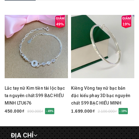
49%
19%
Lắc tay nữ Kim tiền tài lộc bạc
Kiềng Vòng tay nữ bạc bản
ta nguyên chất S99 BẠC HIỂU
đặc kiểu phay 3D bạc nguyên
MINH LTU676
chất S99 BẠC HIỂU MINH
LTU675
450.000₫
1.699.000₫
890.000₫
2.100.000₫
- 49%
- 19%
ĐỊA CHỈ