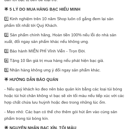
🌟 5 LÝ DO MUA HÀNG BẠC HIỂU MINH
1️⃣ Kinh nghiệm trên 10 năm Shop luôn cố gắng đem lại sản
phẩm tốt nhất tới Quý Khách.
2️⃣ Sản phẩm chính hãng, Hoàn tiền 100% nếu lỗi do nhà sản
xuất, đổi ngay sản phẩm khác nếu không ưng.
3️⃣ Bảo hành MIỄN PHÍ Vĩnh Viễn - Trọn Đời.
4️⃣ Tặng 10 lần giá trị mua hàng nếu phát hiện bạc giả.
5️⃣ Nhận hàng không ưng ý đổi ngay sản phẩm khác.
🌟 HƯỚNG DẪN BẢO QUẢN
- Nếu quý khách ko đeo nên bảo quản kín bằng các loại túi bóng
hoặc túi hút chân không vì bạc sẽ xỉn tối màu nếu tiếp xúc với các
hợp chất chứa lưu huỳnh hoặc đeo trong những lúc ốm.
- Mẹo nhỏ: Các bạn có thể cho thêm gói hút ẩm vào cùng sản
phẩm trong túi bóng kín.
🌟 NGUYÊN NHÂN BẠC XỈN, TỐI MÀU