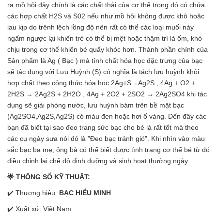
ra mồ hôi đây chính là các chất thải của cơ thể trong đó có chứa
các hợp chất H2S và S02 nếu như mồ hôi không được khô hoặc
lau kịp do trênh lệch lồng độ nên rất có thể các loại muối này
ngấm ngược lại khiến trẻ có thể bị mệt hoặc thậm trí là ốm, khó
chịu trong cơ thể khiến bé quấy khóc hơn. Thành phần chính của
Sản phẩm là Ag ( Bạc ) mà tính chất hóa học đặc trưng của bạc
sẽ tác dụng với Lưu Huỳnh (S) có nghĩa là tách lưu huỳnh khỏi
hợp chất theo công thức hóa học 2Ag+S→Ag2S , 4Ag + O2 +
2H2S → 2Ag2S + 2H2O , 4Ag + 2O2 + 2SO2 → 2Ag2SO4 khi tác
dụng sẽ giải phóng nước, lưu huỳnh bám trên bề mặt bạc
(Ag2SO4,Ag2S,Ag2S) có màu đen hoặc hơi ố vàng. Đến đây các
bạn đã biết tại sao đeo trang sức bạc cho bé là rất tốt mà theo
các cụ ngày sưa nói đó là "Đeo bạc tránh gió". Khi nhìn vào màu
sắc bạc ba mẹ, ông bà có thể biết được tình trạng cơ thể bé từ đó
điều chỉnh lại chế độ dinh dưỡng và sinh hoạt thường ngày.
🌟 THÔNG SỐ KỸ THUẬT:
✔️ Thương hiệu:
BẠC HIỂU MINH
✔️ Xuất xứ: Việt Nam.