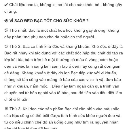
✔️ Chất liệu bạc ta, không xi mạ tốt cho sức khỏe bé - không gây
dị ứng.
🌟 VÌ SAO ĐEO BẠC TỐT CHO SỨC KHỎE ?
💯 Thứ nhất: Bạc là một chất hóa học không gây dị ứng, không
gây phản ứng phụ nào cho da hoặc cơ thể người.
💯 Thứ 2: Bạc có tính khử độc và kháng khuẩn. Khử độc ở đây là
Bạc rất nhạy khi tác dụng với các chất độc hấp thụ chất đó tạo ra
lớp kết tủa bám trên bề mặt thường có màu ố vàng, xám hoặc
đen và việc làm sáng làm sánh lớp ố đen này cũng rất đơn giản
dễ dàng. Kháng khuẩn ở đây do ion Bạc tiếp xúc với vi khuẩn,
chúng sẽ tấn công vào màng tế bào của các vi sinh vật đơn bào
như vi khuẩn, nấm mốc... Điều này làm ngăn cản quá trình vận
chuyển oxi từ bên ngoài vào tế bào, sau đó tiến vào tiêu diệt làm
chết vi khuẩn
💯 Thứ 3: Khi đeo các sản phẩm Bạc chỉ cần nhìn vào màu sắc
của Bạc cũng có thể biết được tình hình sức khỏe người đeo và
từ đó điều chỉnh chế độ ăn uống cũng như tìm ra nguyên nhân
dẫn tới bạc bị đen để loại trừ.