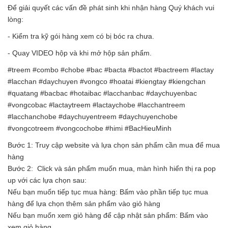
Để giải quyết các vấn đề phát sinh khi nhận hàng Quý khách vui
lòng:
- Kiểm tra kỹ gói hàng xem có bị bóc ra chưa.
- Quay VIDEO hộp và khi mở hộp sản phẩm.
#treem #combo #chobe #bac #bacta #bactot #bactreem #lactay
#lacchan #daychuyen #vongco #hoatai #kiengtay #kiengchan
#quatang #bacbac #hotaibac #lacchanbac #daychuyenbac
#vongcobac #lactaytreem #lactaychobe #lacchantreem
#lacchanchobe #daychuyentreem #daychuyenchobe
#vongcotreem #vongcochobe #himi #BacHieuMinh
Bước 1: Truy cập website và lựa chọn sản phẩm cần mua để mua
hàng
Bước 2: Click và sản phẩm muốn mua, màn hình hiển thị ra pop
up với các lựa chọn sau:
Nếu bạn muốn tiếp tục mua hàng: Bấm vào phần tiếp tục mua
hàng để lựa chọn thêm sản phẩm vào giỏ hàng
Nếu bạn muốn xem giỏ hàng để cập nhật sản phẩm: Bấm vào
xem giỏ hàng