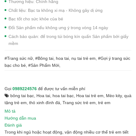
Thương hiệu: Chính hãng
Chất liệu: Bạc ta không xi mạ - Không gây dị ứng
Bạc tốt cho sức khỏe của bé
Đổi Sản phẩm nếu không ưng ý trong vòng 14 ngày
Cách bảo quản: để trong túi bóng kín quấn Sản phẩm bởi giấy
mềm
#Trang sức nữ, #Bông tai, hoa tai, nụ tai trẻ em, #Gợi ý trang sức
bạc cho bé, #Sản Phẩm Mới,
Gọi
0989224576
để được tư vấn miễn phí
bông tai bạc
,
Hoa tai
,
hoa tai bạc
,
Hoa tai trẻ em
,
Mèo kity
,
quà
tặng trẻ em
,
thỏ xinh đính đá
,
Trang sức trẻ em
,
trẻ em
Mô tả
Hướng dẫn mua
Đánh giá
Trong khi ngủ hoặc hoạt động, vận động nhiều cơ thể trẻ em tiết