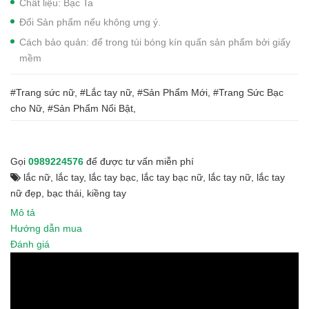
Chất liệu: Bạc Ta
Đổi Sản phẩm nếu không ưng ý.
Cách bảo quản: để trong túi bóng kín quấn sản phẩm bởi giấy
mềm
#Trang sức nữ, #Lắc tay nữ, #Sản Phẩm Mới, #Trang Sức Bạc
cho Nữ, #Sản Phẩm Nổi Bật,
Gọi
0989224576
để được tư vấn miễn phí
lắc nữ
,
lắc tay
,
lắc tay bạc
,
lắc tay bạc nữ
,
lắc tay nữ
,
lắc tay
nữ đẹp
,
bạc thái
,
kiềng tay
Mô tả
Hướng dẫn mua
Đánh giá