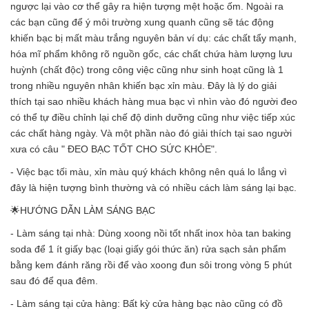
ngược lại vào cơ thể gây ra hiện tượng mệt hoặc ốm. Ngoài ra
các bạn cũng để ý môi trường xung quanh cũng sẽ tác động
khiến bạc bị mất màu trắng nguyên bản ví dụ: các chất tẩy mạnh,
hóa mĩ phẩm không rõ nguồn gốc, các chất chứa hàm lượng lưu
huỳnh (chất độc) trong công việc cũng như sinh hoạt cũng là 1
trong nhiều nguyên nhân khiến bạc xỉn màu. Đây là lý do giải
thích tại sao nhiều khách hàng mua bạc vì nhìn vào đó người đeo
có thể tự điều chỉnh lại chế độ dinh dưỡng cũng như việc tiếp xúc
các chất hàng ngày. Và một phần nào đó giải thích tại sao người
xưa có câu " ĐEO BẠC TỐT CHO SỨC KHỎE".
- Việc bạc tối màu, xỉn màu quý khách không nên quá lo lắng vì
đây là hiện tượng bình thường và có nhiều cách làm sáng lại bạc.
🌟HƯỚNG DẪN LÀM SÁNG BẠC
- Làm sáng tại nhà: Dùng xoong nồi tốt nhất inox hòa tan baking
soda để 1 ít giấy bạc (loại giấy gói thức ăn) rửa sạch sản phẩm
bằng kem đánh răng rồi để vào xoong đun sôi trong vòng 5 phút
sau đó để qua đêm.
- Làm sáng tại cửa hàng: Bất kỳ cửa hàng bạc nào cũng có đồ