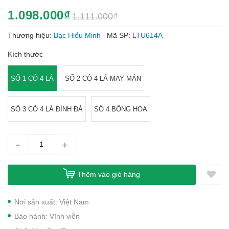
1.098.000₫
1.111.000₫
Thương hiệu:
Bạc Hiểu Minh
Mã SP:
LTU614A
Kích thước
SỐ 1 CỎ 4 LÁ
SỐ 2 CỎ 4 LÁ MAY MẮN
SỐ 3 CỎ 4 LÁ ĐÍNH ĐÁ
SỐ 4 BÔNG HOA
-
+
Thêm vào giỏ hàng
Nơi sản xuất: Việt Nam
Bảo hành: Vĩnh viễn