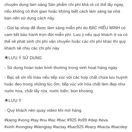
chuyên dụng làm sáng Sản phẩm chi phí khá rẻ có thể lấy ngay,
nếu không có thời gian hoặc không biết cách làm sáng tại nhà
bạn nên sử dụng cách này.
- Gửi lại shop để được làm sáng miễn phí do BẠC HIỂU MINH có
cam kết bảo hành trọn đời miễn phí. Lưu ý nếu quý khách ở xa có
thể sẽ phát sinh chi phí vận chuyển hoặc các chi phí khác thì quý
khách sẽ chịu các chi phí này.
🌟LƯU Ý SỬ DỤNG
- Sử dụng hoàn toàn bình thường trong sinh hoạt hàng ngày
- Bạc sẽ xỉn tối màu nếu tiếp xúc với các hợp chất chứa lưu huỳnh
hoặc đeo trong những lúc ốm, tiếp xúc với hóa chất làm đẹp như
nước hoa, chất tẩy rửa, nước biển, bùn khoáng
🌟LƯU Ý:
- Quý khách nên quay video khi mở hàng.
#kieng #vong #tay #nu #lac #bac #925 #s99 #dep #eva
#xinh #vongtay #kiengtay #lactay #bac925 #bacy #bacta #bacdep