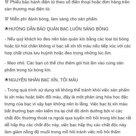
💯 Phiếu bảo hành điện tử theo số điện thoại hoặc đơn hàng trên
sàn thương mại điện tử.
💯 Miễn phí đánh bóng, làm sáng cho sản phẩm.
🌟HƯỚNG DẪN BẢO QUẢN BẠC LUÔN SÁNG BÓNG
- Nếu quý khách ko đeo nên bảo quản kín bằng các loại túi bóng
hoặc túi hút chân không vì bạc sẽ xỉn tối màu nếu tiếp xúc với các
hợp chất chứa lưu huỳnh hoặc đeo trong những lúc ốm.
- Mẹo nhỏ: Các bạn có thể cho thêm gói hút ẩm vào cùng sản
phẩm trong túi bóng kín.
🌟NGUYÊN NHÂN BẠC XỈN, TỐI MÀU
- Trong quá trình sử dụng sẽ không thể tránh khỏi việc sản phẩm
bị xỉn màu hoặc biến đổi màu, đây là một phản ứng hóa học đặc
trưng của bạc vì vậy bạn không nên lo lắng. Việc bạc bị xỉn màu
bất thường bạn nên kiểm tra lại chế độ dinh dưỡng bởi vì các
chất độc thường thoát ra ngoài qua tuyến mồ hôi trong khi bạc rất
dễ hấp thụ các chất độc này, việc bạc hấp thụ các chất độc này
làm giảm nồng độ muối trong mồ hôi tránh việc mồ hôi thấm