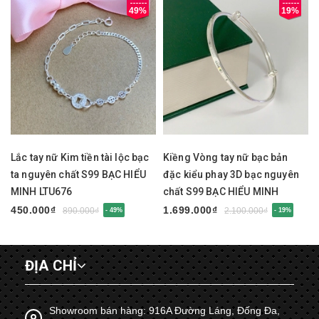
49%
19%
Lắc tay nữ Kim tiền tài lộc bạc
Kiềng Vòng tay nữ bạc bản
ta nguyên chất S99 BẠC HIỂU
đặc kiểu phay 3D bạc nguyên
MINH LTU676
chất S99 BẠC HIỂU MINH
LTU675
450.000₫
1.699.000₫
890.000₫
2.100.000₫
- 49%
- 19%
ĐỊA CHỈ
Showroom bán hàng: 916A Đường Láng, Đống Đa,