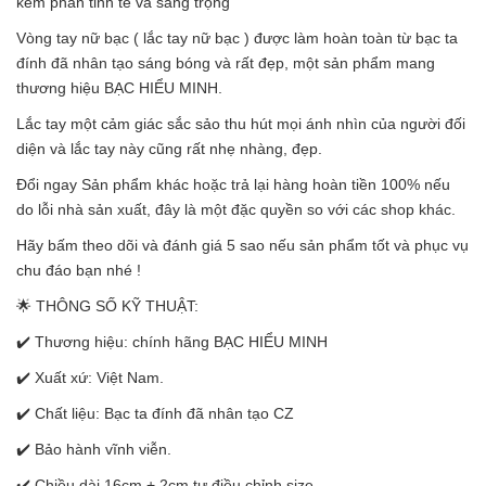
kém phần tinh tế và sang trọng
Vòng tay nữ bạc ( lắc tay nữ bạc ) được làm hoàn toàn từ bạc ta
đính đã nhân tạo sáng bóng và rất đẹp, một sản phẩm mang
thương hiệu BẠC HIỂU MINH.
Lắc tay một cảm giác sắc sảo thu hút mọi ánh nhìn của người đối
diện và lắc tay này cũng rất nhẹ nhàng, đẹp.
Đổi ngay Sản phẩm khác hoặc trả lại hàng hoàn tiền 100% nếu
do lỗi nhà sản xuất, đây là một đặc quyền so với các shop khác.
Hãy bấm theo dõi và đánh giá 5 sao nếu sản phẩm tốt và phục vụ
chu đáo bạn nhé !
🌟 THÔNG SỐ KỸ THUẬT:
✔️ Thương hiệu: chính hãng BẠC HIỂU MINH
✔️ Xuất xứ: Việt Nam.
✔️ Chất liệu: Bạc ta đính đã nhân tạo CZ
✔️ Bảo hành vĩnh viễn.
✔️ Chiều dài 16cm + 2cm tự điều chỉnh size