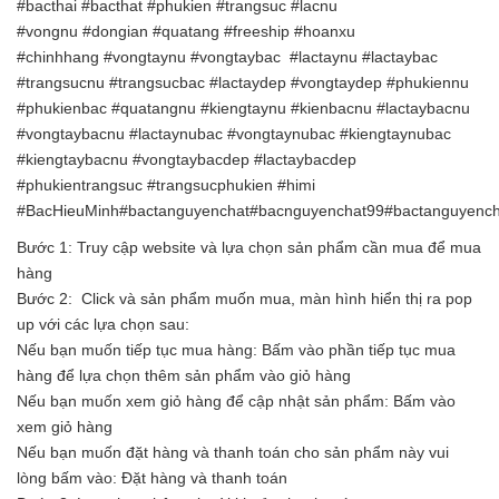
#bacthai #bacthat #phukien #trangsuc #lacnu
#vongnu #dongian #quatang #freeship #hoanxu
#chinhhang #vongtaynu #vongtaybac #lactaynu #lactaybac
#trangsucnu #trangsucbac #lactaydep #vongtaydep #phukiennu
#phukienbac #quatangnu #kiengtaynu #kienbacnu #lactaybacnu
#vongtaybacnu #lactaynubac #vongtaynubac #kiengtaynubac
#kiengtaybacnu #vongtaybacdep #lactaybacdep
#phukientrangsuc #trangsucphukien #himi
#BacHieuMinh#bactanguyenchat#bacnguyenchat99#bactanguyench
Bước 1: Truy cập website và lựa chọn sản phẩm cần mua để mua
hàng
Bước 2: Click và sản phẩm muốn mua, màn hình hiển thị ra pop
up với các lựa chọn sau:
Nếu bạn muốn tiếp tục mua hàng: Bấm vào phần tiếp tục mua
hàng để lựa chọn thêm sản phẩm vào giỏ hàng
Nếu bạn muốn xem giỏ hàng để cập nhật sản phẩm: Bấm vào
xem giỏ hàng
Nếu bạn muốn đặt hàng và thanh toán cho sản phẩm này vui
lòng bấm vào: Đặt hàng và thanh toán