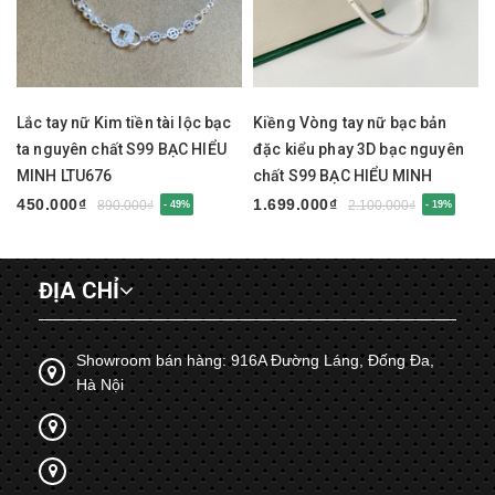
Lắc tay nữ Kim tiền tài lộc bạc
Kiềng Vòng tay nữ bạc bản
ta nguyên chất S99 BẠC HIỂU
đặc kiểu phay 3D bạc nguyên
MINH LTU676
chất S99 BẠC HIỂU MINH
LTU675
450.000₫
1.699.000₫
890.000₫
2.100.000₫
- 49%
- 19%
ĐỊA CHỈ
Showroom bán hàng: 916A Đường Láng, Đống Đa,
Hà Nội