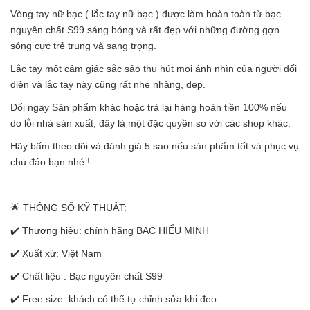
Vòng tay nữ bạc ( lắc tay nữ bạc ) được làm hoàn toàn từ bạc
nguyên chất S99 sáng bóng và rất đẹp với những đường gợn
sóng cực trẻ trung và sang trọng.
Lắc tay một cảm giác sắc sảo thu hút mọi ánh nhìn của người đối
diện và lắc tay này cũng rất nhẹ nhàng, đẹp.
Đổi ngay Sản phẩm khác hoặc trả lại hàng hoàn tiền 100% nếu
do lỗi nhà sản xuất, đây là một đặc quyền so với các shop khác.
Hãy bấm theo dõi và đánh giá 5 sao nếu sản phẩm tốt và phục vụ
chu đáo bạn nhé !
🌟 THÔNG SỐ KỸ THUẬT:
✔️ Thương hiệu: chính hãng BẠC HIỂU MINH
✔️ Xuất xứ: Việt Nam
✔️ Chất liệu : Bạc nguyên chất S99
✔️ Free size: khách có thể tự chỉnh sửa khi đeo.