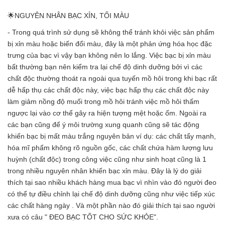
🌟NGUYÊN NHÂN BẠC XỈN, TỐI MÀU
- Trong quá trình sử dụng sẽ không thể tránh khỏi việc sản phẩm
bị xỉn màu hoặc biến đổi màu, đây là một phản ứng hóa học đặc
trưng của bạc vì vậy bạn không nên lo lắng. Việc bạc bị xỉn màu
bất thường bạn nên kiểm tra lại chế độ dinh dưỡng bởi vì các
chất độc thường thoát ra ngoài qua tuyến mồ hôi trong khi bạc rất
dễ hấp thụ các chất độc này, việc bạc hấp thụ các chất độc này
làm giảm nồng độ muối trong mồ hôi tránh việc mồ hôi thấm
ngược lại vào cơ thể gây ra hiện tượng mệt hoặc ốm. Ngoài ra
các bạn cũng để ý môi trường xung quanh cũng sẽ tác động
khiến bạc bị mất màu trắng nguyên bản ví dụ: các chất tẩy mạnh,
hóa mĩ phẩm không rõ nguồn gốc, các chất chứa hàm lượng lưu
huỳnh (chất độc) trong công việc cũng như sinh hoạt cũng là 1
trong nhiều nguyên nhân khiến bạc xỉn màu. Đây là lý do giải
thích tại sao nhiều khách hàng mua bạc vì nhìn vào đó người đeo
có thể tự điều chỉnh lại chế độ dinh dưỡng cũng như việc tiếp xúc
các chất hàng ngày . Và một phần nào đó giải thích tại sao người
xưa có câu " ĐEO BẠC TỐT CHO SỨC KHỎE".