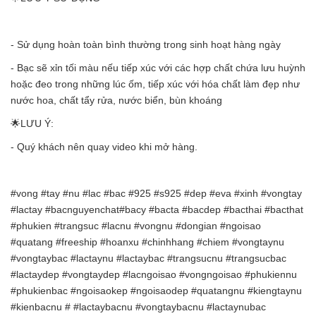
- Sử dụng hoàn toàn bình thường trong sinh hoạt hàng ngày
- Bạc sẽ xỉn tối màu nếu tiếp xúc với các hợp chất chứa lưu huỳnh
hoặc đeo trong những lúc ốm, tiếp xúc với hóa chất làm đẹp như
nước hoa, chất tẩy rửa, nước biển, bùn khoáng
🌟LƯU Ý:
- Quý khách nên quay video khi mở hàng.
#vong #tay #nu #lac #bac #925 #s925 #dep #eva #xinh #vongtay
#lactay #bacnguyenchat#bacy #bacta #bacdep #bacthai #bacthat
#phukien #trangsuc #lacnu #vongnu #dongian #ngoisao
#quatang #freeship #hoanxu #chinhhang #chiem #vongtaynu
#vongtaybac #lactaynu #lactaybac #trangsucnu #trangsucbac
#lactaydep #vongtaydep #lacngoisao #vongngoisao #phukiennu
#phukienbac #ngoisaokep #ngoisaodep #quatangnu #kiengtaynu
#kienbacnu # #lactaybacnu #vongtaybacnu #lactaynubac