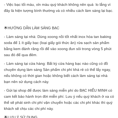
- Việc bạc tối màu, xỉn màu quý khách không nên quá lo lắng vì
đây là hiện tượng bình thường và có nhiều cách làm sáng lại bạc.
🌟HƯỚNG DẪN LÀM SÁNG BẠC
- Làm sáng tại nhà: Dùng xoong nồi tốt nhất inox hòa tan baking
soda để 1 ít giấy bạc (loại giấy gói thức ăn) rửa sạch sản phẩm
bằng kem đánh răng rồi để vào xoong đun sôi trong vòng 5 phút
sau đó để qua đêm.
- Làm sáng tại cửa hàng: Bất kỳ cửa hàng bạc nào cũng có đồ
chuyên dụng làm sáng Sản phẩm chi phí khá rẻ có thể lấy ngay,
nếu không có thời gian hoặc không biết cách làm sáng tại nhà
bạn nên sử dụng cách này.
- Gửi lại shop để được làm sáng miễn phí do BẠC HIỂU MINH có
cam kết bảo hành trọn đời miễn phí. Lưu ý nếu quý khách ở xa có
thể sẽ phát sinh chi phí vận chuyển hoặc các chi phí khác thì quý
khách sẽ chịu các chi phí này.
🌟LƯU Ý SỬ DỤNG