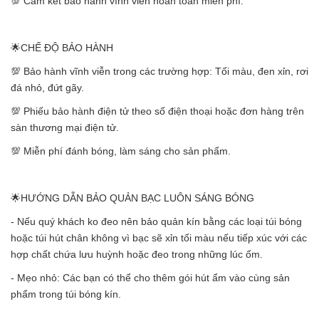
💯 Cam kết bảo hành vĩnh viễn hoàn toàn miễn phí.
🌟CHẾ ĐỘ BẢO HÀNH
💯 Bảo hành vĩnh viễn trong các trường hợp: Tối màu, đen xỉn, rơi
đá nhỏ, đứt gãy.
💯 Phiếu bảo hành điện tử theo số điện thoại hoặc đơn hàng trên
sàn thương mại điện tử.
💯 Miễn phí đánh bóng, làm sáng cho sản phẩm.
🌟HƯỚNG DẪN BẢO QUẢN BẠC LUÔN SÁNG BÓNG
- Nếu quý khách ko đeo nên bảo quản kín bằng các loại túi bóng
hoặc túi hút chân không vì bạc sẽ xỉn tối màu nếu tiếp xúc với các
hợp chất chứa lưu huỳnh hoặc đeo trong những lúc ốm.
- Mẹo nhỏ: Các bạn có thể cho thêm gói hút ẩm vào cùng sản
phẩm trong túi bóng kín.