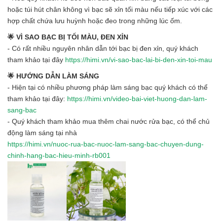
hoặc túi hút chân không vì bạc sẽ xỉn tối màu nếu tiếp xúc với các
hợp chất chứa lưu huỳnh hoặc đeo trong những lúc ốm.
🌟 VÌ SAO BẠC BỊ TỐI MÀU, ĐEN XỈN
- Có rất nhiều nguyên nhân dẫn tới bạc bị đen xỉn, quý khách
tham khảo tại đây
https://himi.vn/vi-sao-bac-lai-bi-den-xin-toi-mau
🌟 HƯỚNG DẪN LÀM SÁNG
- Hiện tại có nhiều phương pháp làm sáng bạc quý khách có thể
tham khảo tại đây:
https://himi.vn/video-bai-viet-huong-dan-lam-
sang-bac
- Quý khách tham khảo mua thêm chai nước rửa bạc, có thể chủ
động làm sáng tại nhà
https://himi.vn/nuoc-rua-bac-nuoc-lam-sang-bac-chuyen-dung-
chinh-hang-bac-hieu-minh-rb001