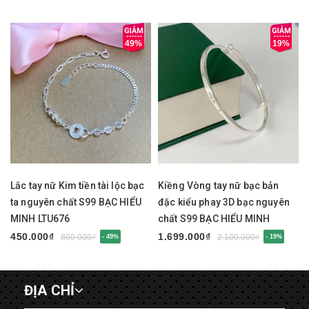
49%
19%
Lắc tay nữ Kim tiền tài lộc bạc
Kiềng Vòng tay nữ bạc bản
ta nguyên chất S99 BẠC HIỂU
đặc kiểu phay 3D bạc nguyên
MINH LTU676
chất S99 BẠC HIỂU MINH
LTU675
450.000₫
1.699.000₫
890.000₫
2.100.000₫
- 49%
- 19%
ĐỊA CHỈ