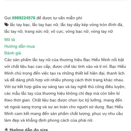
Gọi
0989224576
để được tư vấn miễn phí
lắc tay bạc
,
lắc tay bạc nữ
,
lắc tay dây kép vòng tròn đính đá
,
lắc tay nữ
,
trang sức nữ
,
vô cực
,
vòng bạc nữ
,
vòng tay nữ
Mô tả
Hướng dẫn mua
Đánh giá
Các sản phẩm lắc tay nữ của thương hiệu Bạc Hiểu Minh nổi bật
với chất liệu bạc cao cấp, được chế tác tinh xảo và tỉ mỉ. Bạc Hiểu
Minh chú trọng đến việc tạo ra những thiết kế hiện đại, thanh lịch
và dễ dàng phối hợp với nhiều phong cách thời trang khác nhau.
Với sự kết hợp giữa sự sáng tạo và tay nghề thủ công điêu luyện,
các mẫu lắc tay của thương hiệu không chỉ đẹp mà còn bền bỉ
theo thời gian. Chất liệu bạc được chọn lọc kỹ lưỡng, mang đến
vẻ ngoài sang trọng và sự an toàn cho người sử dụng. Bạc Hiểu
Minh cam kết mang đến sản phẩm chất lượng, phục vụ nhu cầu
làm đẹp và khẳng định phong cách của phái nữ.
🌟
Hướng dẫn đo size