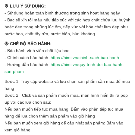
🌟 LƯU Ý SỬ DỤNG:
- Sử dụng hoàn toàn bình thường trong sinh hoạt hàng ngày
- Bạc sẽ xỉn tối màu nếu tiếp xúc với các hợp chất chứa lưu huỳnh
hoặc đeo trong những lúc ốm, tiếp xúc với hóa chất làm đẹp như
nước hoa, chất tẩy rửa, nước biển, bùn khoáng
🌟 CHẾ ĐỘ BẢO HÀNH:
- Bảo hành vĩnh viễn chất liệu bạc.
- Chính xách bảo hành:
https://himi.vn/chinh-sach-bao-hanh
- Hướng dẫn bảo hành:
https://himi.vn/quy-trinh-doi-bao-hanh-
san-pham
Bước 1: Truy cập website và lựa chọn sản phẩm cần mua để mua
hàng
Bước 2: Click và sản phẩm muốn mua, màn hình hiển thị ra pop
up với các lựa chọn sau:
Nếu bạn muốn tiếp tục mua hàng: Bấm vào phần tiếp tục mua
hàng để lựa chọn thêm sản phẩm vào giỏ hàng
Nếu bạn muốn xem giỏ hàng để cập nhật sản phẩm: Bấm vào
xem giỏ hàng