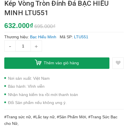
Kép Vòng Tròn Đính Đá BẠC HIỂU
MINH LTU551
632.000₫
695.000₫
Thương hiệu:
Bạc Hiểu Minh
Mã SP:
LTU551
-
+
Thêm vào giỏ hàng
Nơi sản xuất: Việt Nam
Bảo hành: Vĩnh viễn
Nhận hàng kiểm tra rồi mới thanh toán
Đổi Sản phẩm nếu không ưng ý.
#Trang sức nữ, #Lắc tay nữ, #Sản Phẩm Mới, #Trang Sức Bạc
cho Nữ,