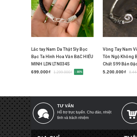
Mua ngay
Mua ngay
Lắc tay Nam Da Thật 5ly Bọc
Vòng Tay Nam V
Bạc Ta Hình Hoa Văn BẠC HIỂU
Tôn Ngộ Không 
MINH LDN LTN034S
Chất S99 Bản Đặ
MINH LTN047S
699.000₫
5.200.000₫
1.299.000₫
8.44
- 46%
TƯ VẤN
Hỗ trợ trực tuyến. Chu đáo, nhiệt
tình và trách nhiệm