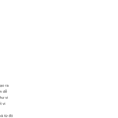
tạo ra
ản dễ
hư vi
t vi
và từ đó