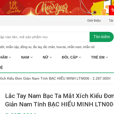
Giới thiệu
Tài
Tìm kiếm
đôi
,
nhẫn cặp
,
đồng xu
,
lắc tay
,
lắc chân
,
hoa tai
,
nhẫn nam
,
nhẫn nữ
PHẨM
NAM
NỮ
ĐÔI, CẶP
TRẺ EM
HỆ
Xích Kiểu Đơn Giản Nam Tính BẠC HIỂU MINH LTN006 - 2.287.000₫
Lắc Tay Nam Bạc Ta Mắt Xích Kiểu Đơ
Giản Nam Tính BẠC HIỂU MINH LTN00