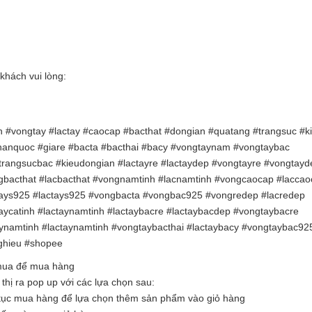
khách vui lòng:
 #vongtay #lactay #caocap #bacthat #dongian #quatang #trangsuc #ki
#hanquoc #giare #bacta #bacthai #bacy #vongtaynam #vongtaybac
rangsucbac #kieudongian #lactayre #lactaydep #vongtayre #vongtayd
bacthat #lacbacthat #vongnamtinh #lacnamtinh #vongcaocap #laccao
gtays925 #lactays925 #vongbacta #vongbac925 #vongredep #lacredep
ycatinh #lactaynamtinh #lactaybacre #lactaybacdep #vongtaybacre
aynamtinh #lactaynamtinh #vongtaybacthai #lactaybacy #vongtaybac92
nghieu #shopee
 mua để mua hàng
hị ra pop up với các lựa chọn sau:
tục mua hàng để lựa chọn thêm sản phẩm vào giỏ hàng