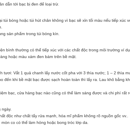
 dẫn tới bạc bị đen để loại trừ.
 túi bóng hoặc túi hút chân không vì bạc sẽ xỉn tối màu nếu tiếp xúc v
m.
ng sản phẩm trong túi bóng kín.
kiện bình thường có thể tiếp xúc với các chất độc trong môi trường ví d
 vàng hoặc màu xám đen bám trên bề mặt.
 tươi: Vắt 1 quả chanh lấy nước cốt pha với 3 thìa nước; 1 – 2 thìa m
cho đến khi bề mặt bạc được sạch hoàn toàn thì lấy ra. Lau khô bằng 
tiệm bạc, cửa hàng bạc nào cũng có thể làm sáng được và chi phí rất r
g ngày.
 chất độc như chất tẩy rửa mạnh, hóa mĩ phẩm không rõ nguồn gốc vv..
ăn mòn co có thể làm hỏng hoặc bong tróc lớp da.