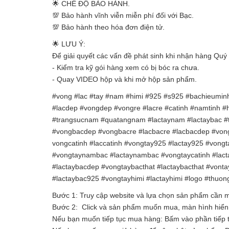
🌟 CHẾ ĐỘ BẢO HÀNH.
💯 Bảo hành vĩnh viễn miễn phí đối với Bạc.
💯 Bảo hành theo hóa đơn điện tử.
🌟 LƯU Ý:
Để giải quyết các vấn đề phát sinh khi nhận hàng Quý 
- Kiểm tra kỹ gói hàng xem có bị bóc ra chưa.
- Quay VIDEO hộp và khi mở hộp sản phẩm.
#vong #lac #tay #nam #himi #925 #s925 #bachieuminh
#lacdep #vongdep #vongre #lacre #catinh #namtinh 
#trangsucnam #quatangnam #lactaynam #lactaybac #t
#vongbacdep #vongbacre #lacbacre #lacbacdep #vong
vongcatinh #laccatinh #vongtay925 #lactay925 #von
#vongtaynambac #lactaynambac #vongtaycatinh #lacta
#lactaybacdep #vongtaybacthat #lactaybacthat #vont
#lactaybac925 #vongtayhimi #lactayhimi #logo #thuo
Bước 1: Truy cập website và lựa chọn sản phẩm cần
Bước 2: Click và sản phẩm muốn mua, màn hình hiển t
Nếu bạn muốn tiếp tục mua hàng: Bấm vào phần tiếp 