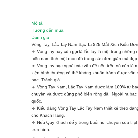
Mô tả
Hướng dẫn mua
Đánh giá
Vòng Tay, Lắc Tay Nam Bạc Ta 925 Mắt Xích Kiểu Đ
🔸 Vòng tay hay còn gọi là lắc tay là một trong nhữn
hiện nam tính một món đồ trang sức đơn giản mà đẹp
🔸 Vòng tay bạc ngoài các vấn đề nêu trên nó còn là m
kiện bình thường có thể kháng khuẩn tránh được vấn đ
bạc "Tránh gió".
🔸 Vòng Tay Nam, Lắc Tay Nam được làm 100% từ bạc t
chuyền và được dùng phổ biến rộng dãi. Ngoài ra bạc t
quốc.
🔸 Kiểu dáng Vòng Tay Lắc Tay Nam thiết kế theo dạng 
cho Khách Hàng.
🔸 Nếu Quý Khách để ý trong buổi nói chuyện của t
trên hình.