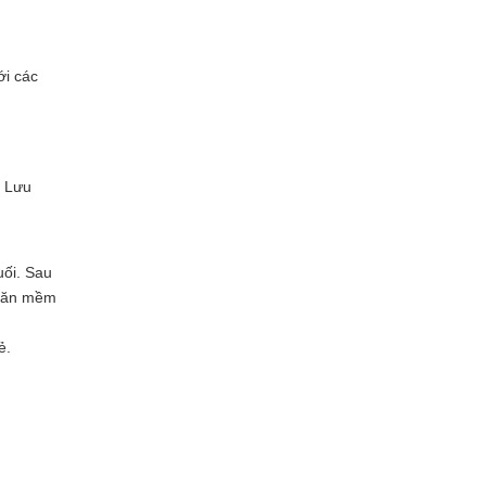
ới các
ụ Lưu
uối. Sau
khăn mềm
ẻ.