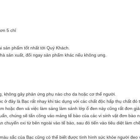
ơn 5 chỉ
i sản phẩm tốt nhất tới Quý Khách.
nhà sản xuất, đổi ngay sản phẩm khác nếu không ưng.
.
ng, không gây phản ứng phụ nào cho da hoặc cơ thể người.
 ở đây là Bạc rất nhạy khi tác dụng với các chất độc hấp thụ chất đó 
ám hoặc đen và việc làm sáng làm sánh lớp ố đen này cũng rất đơn gi
huẩn, chúng sẽ tấn công vào màng tế bào của các vi sinh vật đơn bào n
 chuyển oxi từ bên ngoài vào tế bào, sau đó tiến vào tiêu diệt làm chế
màu sắc của Bạc cũng có thể biết được tình hình sức khỏe người đeo 