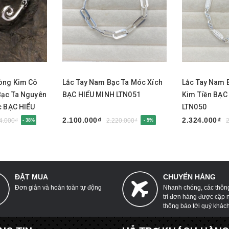
Mua ngay
Mua nga
òng Kim Cô
Lắc Tay Nam Bạc Ta Móc Xích
Lắc Tay Nam B
Bạc Ta Nguyên
BẠC HIỂU MINH LTN051
Kim Tiền BẠC
c BẠC HIỂU
LTN050
2.100.000₫
2.324.000₫
4.000₫
2.220.000₫
- 38%
- 5%
ĐẶT MUA
CHUYỂN HÀNG
Đơn giản và hoàn toàn tự động
Nhanh chóng, các thông 
trí đơn hàng được cập 
thông báo tới quý khác