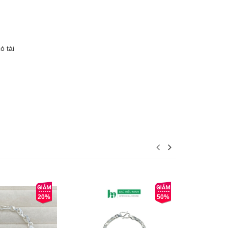
ó tài
20%
50%