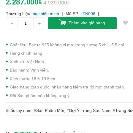
2.287.000₫
4.939.000₫
|
|
Thương hiệu:
bạc hiểu minh
Mã SP:
LTN006
-
+
Thêm vào giỏ hàng
Chất liệu: Bạc ta 925 không xi mạ. trọng lượng 5 chỉ - 5.5 chỉ
Hàng chính hãng
Xuất xứ: Việt Nam.
Bảo hành: Vĩnh viễn.
Kích thước 18.5-19.5cm
Giao hàng toàn quốc, nhận hàng kiểm tra rồi mới thanh toán.
Đổi Sản phẩm nếu không ưng ý.
#Lắc tay nam, #Sản Phẩm Mới, #Gợi Ý Trang Sức Nam, #Trang S