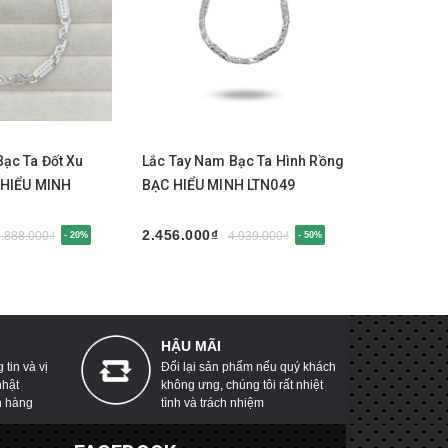
y
Mua ngay
Mua 
ạc Ta Đốt Xu
Lắc Tay Nam Bạc Ta Hình Rồng
Lắc Tay N
 HIỂU MINH
BẠC HIỂU MINH LTN049
MINH LTN0
2.456.000₫
2.188.000
2.888.000₫
4.939.000₫
- 20%
- 50%
HẬU MÃI
tin và vị
Đổi lại sản phẩm nếu quý khách
nhật
không ưng, chúng tôi rất nhiệt
h hàng
tình và trách nhiệm