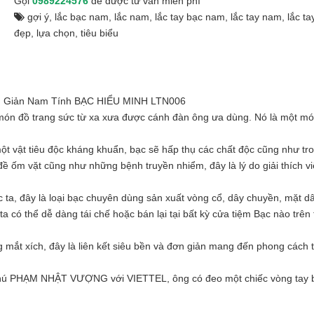
Gọi
0989224576
để được tư vấn miễn phí
gợi ý
,
lắc bạc nam
,
lắc nam
,
lắc tay bạc nam
,
lắc tay nam
,
lắc t
đẹp
,
lựa chọn
,
tiêu biểu
ơn Giản Nam Tính BẠC HIỂU MINH LTN006
g món đồ trang sức từ xa xưa được cánh đàn ông ưa dùng. Nó là một mó
.
ột vật tiêu độc kháng khuẩn, bạc sẽ hấp thụ các chất độc cũng như tr
ề ốm vặt cũng như những bệnh truyền nhiểm, đây là lý do giải thích v
a, đây là loại bạc chuyên dùng sản xuất vòng cổ, dây chuyền, mặt d
a có thể dễ dàng tái chế hoặc bán lại tại bất kỳ cửa tiệm Bạc nào trên
mắt xích, đây là liên kết siêu bền và đơn giản mang đến phong cách t
ỉ phú PHẠM NHẬT VƯỢNG với VIETTEL, ông có đeo một chiếc vòng tay 