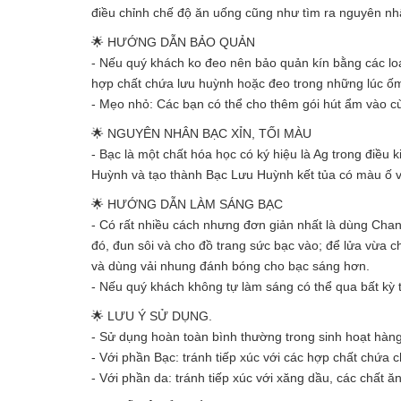
điều chỉnh chế độ ăn uống cũng như tìm ra nguyên nhân
🌟 HƯỚNG DẪN BẢO QUẢN
- Nếu quý khách ko đeo nên bảo quản kín bằng các loại
hợp chất chứa lưu huỳnh hoặc đeo trong những lúc ố
- Mẹo nhỏ: Các bạn có thể cho thêm gói hút ẩm vào cù
🌟 NGUYÊN NHÂN BẠC XỈN, TỐI MÀU
- Bạc là một chất hóa học có ký hiệu là Ag trong điều 
Huỳnh và tạo thành Bạc Lưu Huỳnh kết tủa có màu ố
🌟 HƯỚNG DẪN LÀM SÁNG BẠC
- Có rất nhiều cách nhưng đơn giản nhất là dùng Chanh
đó, đun sôi và cho đồ trang sức bạc vào; để lửa vừa 
và dùng vải nhung đánh bóng cho bạc sáng hơn.
- Nếu quý khách không tự làm sáng có thể qua bất kỳ 
🌟 LƯU Ý SỬ DỤNG.
- Sử dụng hoàn toàn bình thường trong sinh hoạt hàn
- Với phần Bạc: tránh tiếp xúc với các hợp chất chứa
- Với phần da: tránh tiếp xúc với xăng dầu, các chất 