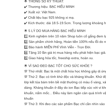
🌟 THÔNG SỐ KỸ THUẬT:
✔️ Thương hiệu: BẠC HIỂU MINH
✔️ Xuất xứ: Việt Nam.
✔️ Chất liệu bạc 925 không xi mạ.
✔️ Kích thước: dài 18.5-19.5cm. Trọng lượng khoảng h
🌟 5 LÝ DO MUA HÀNG BẠC HIỂU MINH
1️⃣ Kinh nghiệm trên 10 năm Shop luôn cố gắng đem lạ
2️⃣ Sản phẩm chính hãng, Hoàn tiền 100% nếu lỗi do 
3️⃣ Bảo hành MIỄN PHÍ Vĩnh Viễn - Trọn Đời.
4️⃣ Tặng 10 lần giá trị mua hàng nếu phát hiện bạc giả
5️⃣ Giao hàng hỏa tốc, freeship extra, hoàn xu.
🌟 VÌ SAO ĐEO BẠC TỐT CHO SỨC KHỎE ?
💯 Thứ nhất: Bạc là một chất hóa học không gây dị ứ
💯 Thứ 2: Bạc có tính khử độc và kháng khuẩn. Khử độc
lớp kết tủa bám trên bề mặt thường có màu ố vàng, x
dàng. Kháng khuẩn ở đây do ion Bạc tiếp xúc với vi k
khuẩn, nấm mốc... Điều này làm ngăn cản quá trình vận
khuẩn
💯 Thứ 3: Khi đeo các sản phẩm Bạc chỉ cần nhìn vào 