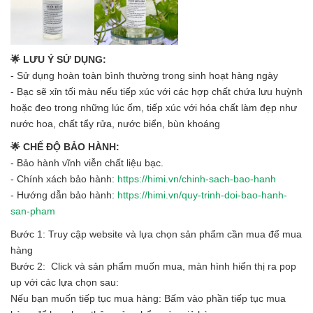
🌟 LƯU Ý SỬ DỤNG:
- Sử dụng hoàn toàn bình thường trong sinh hoạt hàng ngày
- Bạc sẽ xỉn tối màu nếu tiếp xúc với các hợp chất chứa lưu huỳnh
hoặc đeo trong những lúc ốm, tiếp xúc với hóa chất làm đẹp như
nước hoa, chất tẩy rửa, nước biển, bùn khoáng
🌟 CHẾ ĐỘ BẢO HÀNH:
- Bảo hành vĩnh viễn chất liệu bạc.
- Chính xách bảo hành:
https://himi.vn/chinh-sach-bao-hanh
- Hướng dẫn bảo hành:
https://himi.vn/quy-trinh-doi-bao-hanh-
san-pham
Bước 1: Truy cập website và lựa chọn sản phẩm cần mua để mua
hàng
Bước 2: Click và sản phẩm muốn mua, màn hình hiển thị ra pop
up với các lựa chọn sau:
Nếu bạn muốn tiếp tục mua hàng: Bấm vào phần tiếp tục mua