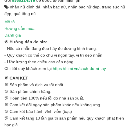
Gọi
0989224576
để được tư vấn miễn phí
nhẫn nữ đính đá
,
nhẫn bạc nữ
,
nhẫn bạc nữ đẹp
,
trang sức nữ
đẹp
,
quà tặng nữ
Mô tả
Hướng dẫn mua
Đánh giá
🌟
Hướng dẫn đo size
- Nếu có nhẫn đang đeo hãy đo đường kính trong.
- Quý khách có thể đo chu vi ngón tay, vị trí đeo nhẫn.
- Ước lượng theo chiều cao cân nặng
Chi tiết quý khách xem tại
https://himi.vn/cach-do-ni-tay
🌟
CAM KẾT
💯 Sản phẩm và dịch vụ tốt nhất.
💯 Sản phẩm chính hãng.
💯 Hoàn tiền 100% nếu lỗi do nhà sản xuất.
💯 Cam kết đổi ngay sản phẩm khác nếu không ưng.
💯 Cam kết bảo hành vĩnh viễn (bạc)
💯 Cam kết tặng 10 lần giá trị sản phẩm nếu quý khách phát hiện
bạc giả.