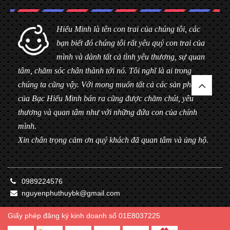
Hiểu Minh là tên con trai của chúng tôi, các
bạn biết đó chúng tôi rất yêu quý con trai của
mình và dành tất cả tình yêu thương, sự quan
tâm, chăm sóc chân thành tới nó. Tôi nghĩ là ai trong
chúng ta cũng vậy. Với mong muốn tất cả các sản phẩm
của Bạc Hiểu Minh bán ra cũng được chăm chút, yêu
thương và quan tâm như với những đứa con của chính
mình.
Xin chân trọng cảm ơn quý khách đã quan tâm và ủng hộ.
0989224576
nguyenphuthuybk@gmail.com
Giấy phép đăng ký kinh doanh số 01E8037225