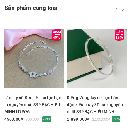
Sản phẩm cùng loại
49%
19%
Lắc tay nữ Kim tiền tài lộc bạc
Kiềng Vòng tay nữ bạc bản
ta nguyên chất S99 BẠC HIỂU
đặc kiểu phay 3D bạc nguyên
MINH LTU676
chất S99 BẠC HIỂU MINH
LTU675
450.000₫
1.699.000₫
890.000₫
2.100.000₫
- 49%
- 19%