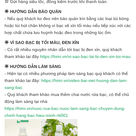
💯 Gửi hàng siêu tốc, đồng kiểm trước khi thanh toán.
🌟 HƯỚNG DẪN BẢO QUẢN
- Nếu quý khách ko đeo nên bảo quản kín bằng các loại túi bóng
hoặc túi hút chân không vì bạc sẽ xỉn tối màu nếu tiếp xúc với các
hợp chất chứa lưu huỳnh hoặc đeo trong những lúc ốm.
🌟 VÌ SAO BẠC BỊ TỐI MÀU, ĐEN XỈN
- Có rất nhiều nguyên nhân dẫn tới bạc bị đen xỉn, quý khách
tham khảo tại đây
https://himi.vn/vi-sao-bac-lai-bi-den-xin-toi-mau
🌟 HƯỚNG DẪN LÀM SÁNG
- Hiện tại có nhiều phương pháp làm sáng bạc quý khách có thể
tham khảo tại đây:
https://himi.vn/video-bai-viet-huong-dan-lam-
sang-bac
- Quý khách tham khảo mua thêm chai nước rửa bạc, có thể chủ
động làm sáng tại nhà
https://himi.vn/nuoc-rua-bac-nuoc-lam-sang-bac-chuyen-dung-
chinh-hang-bac-hieu-minh-rb001