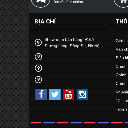
tình và trách nhiệm
ĐỊA CHỈ
THÔ
Showroom bán hàng: 916A
Giới t
Đường Láng, Đống Đa, Hà Nội
Vận ch
Điều k
Chính 
Chính 
Chính 
Khuyế
Tài kh
Tuyển