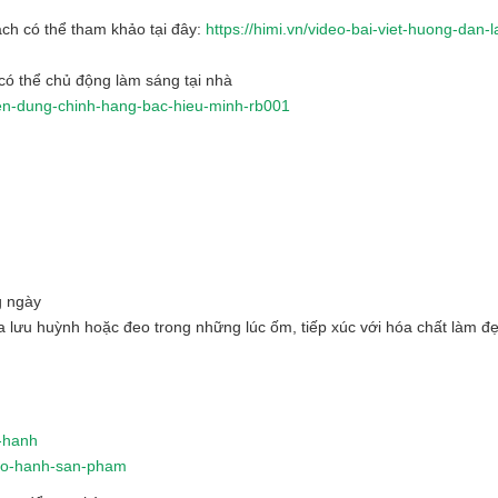
ch có thể tham khảo tại đây:
https://himi.vn/video-bai-viet-huong-dan-
ó thể chủ động làm sáng tại nhà
yen-dung-chinh-hang-bac-hieu-minh-rb001
g ngày
ứa lưu huỳnh hoặc đeo trong những lúc ốm, tiếp xúc với hóa chất làm đ
o-hanh
-bao-hanh-san-pham