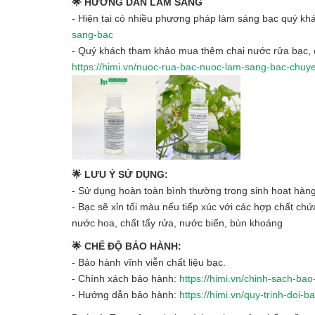
🌟 HƯỚNG DẪN LÀM SÁNG
- Hiện tại có nhiều phương pháp làm sáng bạc quý khá
sang-bac
- Quý khách tham khảo mua thêm chai nước rửa bạc, c
https://himi.vn/nuoc-rua-bac-nuoc-lam-sang-bac-chu
🌟 LƯU Ý SỬ DỤNG:
- Sử dụng hoàn toàn bình thường trong sinh hoạt hàn
- Bạc sẽ xỉn tối màu nếu tiếp xúc với các hợp chất ch
nước hoa, chất tẩy rửa, nước biển, bùn khoáng
🌟 CHẾ ĐỘ BẢO HÀNH:
- Bảo hành vĩnh viễn chất liệu bạc.
- Chính xách bảo hành:
https://himi.vn/chinh-sach-ba
- Hướng dẫn bảo hành:
https://himi.vn/quy-trinh-doi