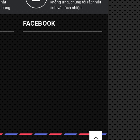
nhật
không ưng, chúng tôi rất nhiệt
h hàng
tình và trách nhiệm
G
FACEBOOK