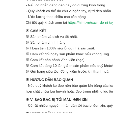
- Nếu có nhẫn đang đeo hãy đo đường kính trong.
- Quý khách có thể đo chu vi ngón tay, vị trí đeo nhẫn.
- Ước lượng theo chiều cao cân nặng
Chi tiết quý khách xem tại
https://himi.vn/cach-do-ni-ta
🌟
CAM KẾT
💯 Sản phẩm và dịch vụ tốt nhất.
💯 Sản phẩm chính hãng.
💯 Hoàn tiền 100% nếu lỗi do nhà sản xuất.
💯 Cam kết đổi ngay sản phẩm khác nếu không ưng.
💯 Cam kết bảo hành vĩnh viễn (bạc)
💯 Cam kết tặng 10 lần giá trị sản phẩm nếu quý khách
💯 Gửi hàng siêu tốc, đồng kiểm trước khi thanh toán.
🌟 HƯỚNG DẪN BẢO QUẢN
- Nếu quý khách ko đeo nên bảo quản kín bằng các loại
hợp chất chứa lưu huỳnh hoặc đeo trong những lúc ố
🌟 VÌ SAO BẠC BỊ TỐI MÀU, ĐEN XỈN
- Có rất nhiều nguyên nhân dẫn tới bạc bị đen xỉn, qu