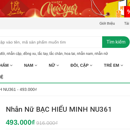
Giới thiệu
Tài
Tìm kiếm
đôi
,
nhẫn cặp
,
đồng xu
,
lắc tay
,
lắc chân
,
hoa tai
,
nhẫn nam
,
nhẫn nữ
PHẨM
NAM
NỮ
ĐÔI, CẶP
TRẺ EM
HỆ
 NU361 - 493.000₫
Nhẫn Nữ BẠC HIỂU MINH NU361
493.000₫
916.000₫