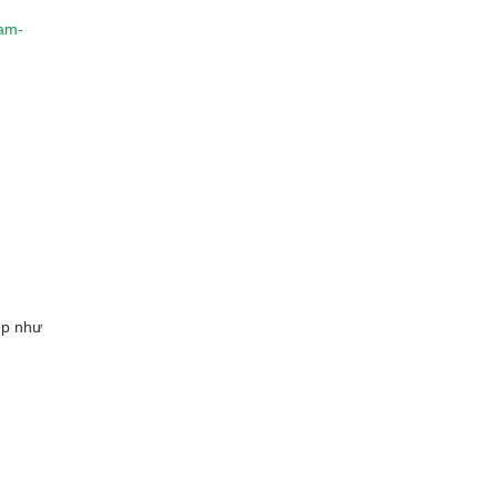
lam-
ẹp như