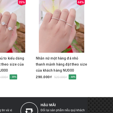
35%
44%
y
Mua ngay
Mua 
ủ to kiểu dáng
Nhẫn nữ một hàng đá nhỏ
Nhẫn nữ k
 theo size của
thanh mảnh hàng đặt theo size
hàng đặt t
NU000
của khách hàng NU000
hàng NU0
290.000₫
290.000₫
0.000₫
520.000₫
- 35%
- 44%
HẬU MÃI
tin và vị
Đổi lại sản phẩm nếu quý khách