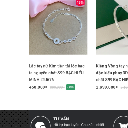
49%
Mua ngay
Mua ngay
Lắc tay nữ Kim tiền tài lộc bạc
Kiềng Vòng tay 
ta nguyên chất S99 BẠC HIỂU
đặc kiểu phay 3
MINH LTU676
chất S99 BẠC HI
LTU675
450.000₫
1.699.000₫
890.000₫
2.10
- 49%
TƯ VẤN
Hỗ trợ trực tuyến. Chu đáo, nhiệt