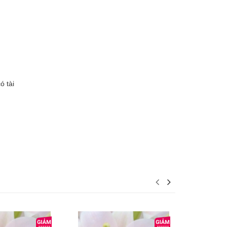
ó tài