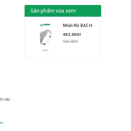
Sản phẩm vừa xem
Nhẫn Nữ BẠC HIỂU MINH NU361
493.000₫
916.000₫
ới các
au