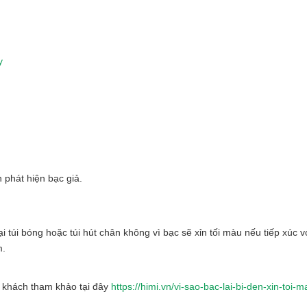
y
 phát hiện bạc giả.
 túi bóng hoặc túi hút chân không vì bạc sẽ xỉn tối màu nếu tiếp xúc v
m.
ý khách tham khảo tại đây
https://himi.vn/vi-sao-bac-lai-bi-den-xin-toi-m