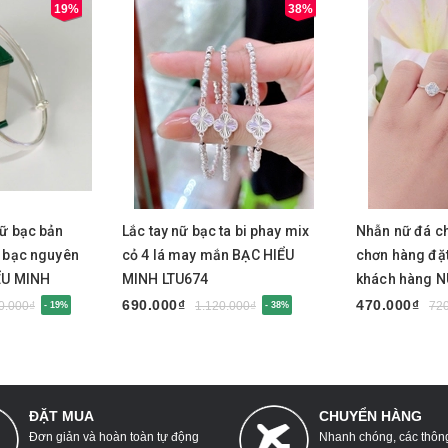
19%
38%
Mua ngay
Mua nga
nữ bạc bản
Lắc tay nữ bạc ta bi phay mix
Nhẫn nữ đá ch
D bạc nguyên
cỏ 4 lá may mắn BẠC HIỂU
chơn hàng đặt
ỂU MINH
MINH LTU674
khách hàng 
690.000₫
470.000₫
0.000₫
1.120.000₫
72
- 19%
- 38%
ĐẶT MUA
CHUYỂN HÀNG
Đơn giản và hoàn toàn tự động
Nhanh chóng, các thông 