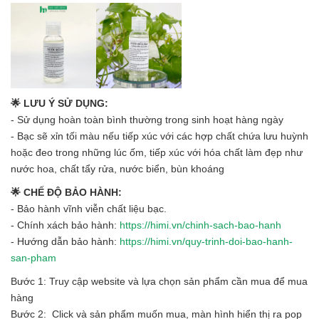
🌟 LƯU Ý SỬ DỤNG:
- Sử dụng hoàn toàn bình thường trong sinh hoạt hàng ngày
- Bạc sẽ xỉn tối màu nếu tiếp xúc với các hợp chất chứa lưu huỳnh
hoặc đeo trong những lúc ốm, tiếp xúc với hóa chất làm đẹp như
nước hoa, chất tẩy rửa, nước biển, bùn khoáng
🌟 CHẾ ĐỘ BẢO HÀNH:
- Bảo hành vĩnh viễn chất liệu bạc.
- Chính xách bảo hành:
https://himi.vn/chinh-sach-bao-hanh
- Hướng dẫn bảo hành:
https://himi.vn/quy-trinh-doi-bao-hanh-
san-pham
Bước 1: Truy cập website và lựa chọn sản phẩm cần mua để mua
hàng
Bước 2: Click và sản phẩm muốn mua, màn hình hiển thị ra pop