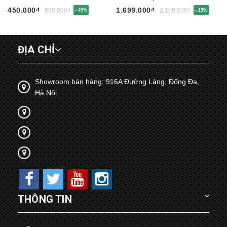
LTU675
450.000₫
1.699.000₫
890.000₫
2.100.000₫
- 49%
- 19%
ĐỊA CHỈ
Showroom bán hàng: 916A Đường Láng, Đống Đa,
Hà Nội
THÔNG TIN