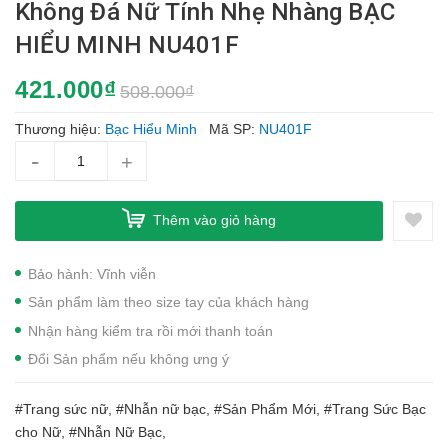
Không Đá Nữ Tính Nhẹ Nhàng BẠC
HIỂU MINH NU401F
421.000₫
508.000₫
Thương hiệu:
Bạc Hiểu Minh
Mã SP:
NU401F
-
+
Thêm vào giỏ hàng
Bảo hành: Vĩnh viễn
Sản phẩm làm theo size tay của khách hàng
Nhận hàng kiểm tra rồi mới thanh toán
Đổi Sản phẩm nếu không ưng ý
#Trang sức nữ, #Nhẫn nữ bạc, #Sản Phẩm Mới, #Trang Sức Bạc
cho Nữ, #Nhẫn Nữ Bạc,