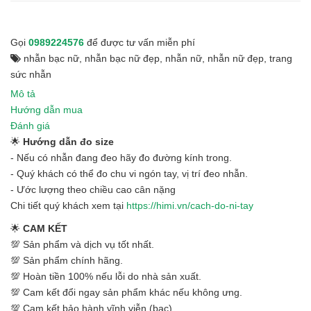
Gọi
0989224576
để được tư vấn miễn phí
nhẫn bạc nữ
,
nhẫn bạc nữ đẹp
,
nhẫn nữ
,
nhẫn nữ đẹp
,
trang
sức nhẫn
Mô tả
Hướng dẫn mua
Đánh giá
🌟
Hướng dẫn đo size
- Nếu có nhẫn đang đeo hãy đo đường kính trong.
- Quý khách có thể đo chu vi ngón tay, vị trí đeo nhẫn.
- Ước lượng theo chiều cao cân nặng
Chi tiết quý khách xem tại
https://himi.vn/cach-do-ni-tay
🌟
CAM KẾT
💯 Sản phẩm và dịch vụ tốt nhất.
💯 Sản phẩm chính hãng.
💯 Hoàn tiền 100% nếu lỗi do nhà sản xuất.
💯 Cam kết đổi ngay sản phẩm khác nếu không ưng.
💯 Cam kết bảo hành vĩnh viễn (bạc)