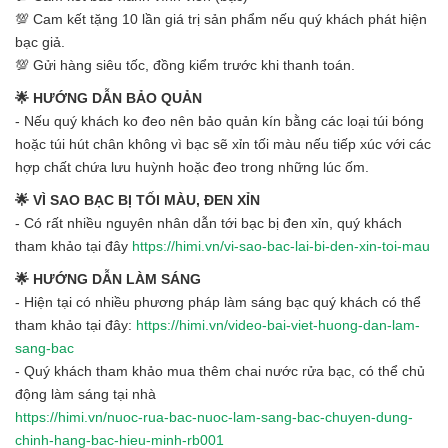
💯 Cam kết tặng 10 lần giá trị sản phẩm nếu quý khách phát hiện
bạc giả.
💯 Gửi hàng siêu tốc, đồng kiểm trước khi thanh toán.
🌟 HƯỚNG DẪN BẢO QUẢN
- Nếu quý khách ko đeo nên bảo quản kín bằng các loại túi bóng
hoặc túi hút chân không vì bạc sẽ xỉn tối màu nếu tiếp xúc với các
hợp chất chứa lưu huỳnh hoặc đeo trong những lúc ốm.
🌟 VÌ SAO BẠC BỊ TỐI MÀU, ĐEN XỈN
- Có rất nhiều nguyên nhân dẫn tới bạc bị đen xỉn, quý khách
tham khảo tại đây
https://himi.vn/vi-sao-bac-lai-bi-den-xin-toi-mau
🌟 HƯỚNG DẪN LÀM SÁNG
- Hiện tại có nhiều phương pháp làm sáng bạc quý khách có thể
tham khảo tại đây:
https://himi.vn/video-bai-viet-huong-dan-lam-
sang-bac
- Quý khách tham khảo mua thêm chai nước rửa bạc, có thể chủ
động làm sáng tại nhà
https://himi.vn/nuoc-rua-bac-nuoc-lam-sang-bac-chuyen-dung-
chinh-hang-bac-hieu-minh-rb001