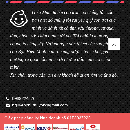
Hiểu Minh là tên con trai của chúng tôi, các
bạn biết đó chúng tôi rất yêu quý con trai của
mình và dành tất cả tình yêu thương, sự quan
tâm, chăm sóc chân thành tới nó. Tôi nghĩ là ai trong
chúng ta cũng vậy. Với mong muốn tất cả các sản phẩm
của Bạc Hiểu Minh bán ra cũng được chăm chút, yêu
thương và quan tâm như với những đứa con của chính
mình.
Xin chân trọng cảm ơn quý khách đã quan tâm và ủng hộ.
0989224576
nguyenphuthuybk@gmail.com
Giấy phép đăng ký kinh doanh số 01E8037225