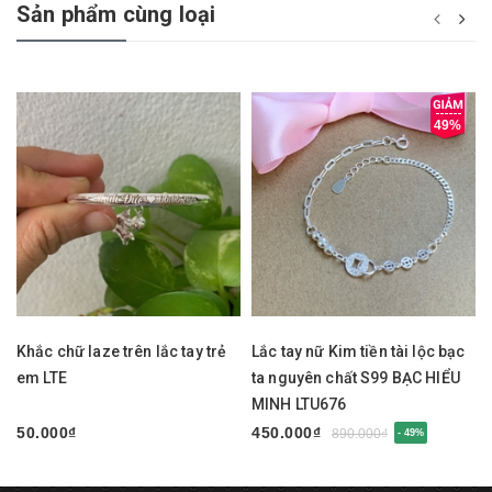
Sản phẩm cùng loại
49%
Khắc chữ laze trên lắc tay trẻ
Lắc tay nữ Kim tiền tài lộc bạc
em LTE
ta nguyên chất S99 BẠC HIỂU
MINH LTU676
50.000₫
450.000₫
890.000₫
- 49%