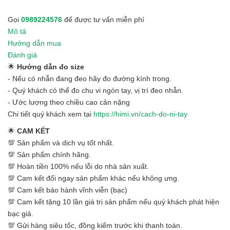
Gọi
0989224576
để được tư vấn miễn phí
Mô tả
Hướng dẫn mua
Đánh giá
🌟
Hướng dẫn đo size
- Nếu có nhẫn đang đeo hãy đo đường kính trong.
- Quý khách có thể đo chu vi ngón tay, vị trí đeo nhẫn.
- Ước lượng theo chiều cao cân nặng
Chi tiết quý khách xem tại
https://himi.vn/cach-do-ni-tay
🌟
CAM KẾT
💯 Sản phẩm và dịch vụ tốt nhất.
💯 Sản phẩm chính hãng.
💯 Hoàn tiền 100% nếu lỗi do nhà sản xuất.
💯 Cam kết đổi ngay sản phẩm khác nếu không ưng.
💯 Cam kết bảo hành vĩnh viễn (bạc)
💯 Cam kết tặng 10 lần giá trị sản phẩm nếu quý khách phát hiện
bạc giả.
💯 Gửi hàng siêu tốc, đồng kiểm trước khi thanh toán.