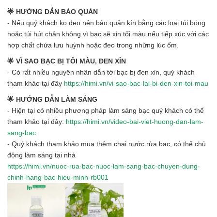
🌟 HƯỚNG DẪN BẢO QUẢN
- Nếu quý khách ko đeo nên bảo quản kín bằng các loại túi bóng
hoặc túi hút chân không vì bạc sẽ xỉn tối màu nếu tiếp xúc với các
hợp chất chứa lưu huỳnh hoặc đeo trong những lúc ốm.
🌟 VÌ SAO BẠC BỊ TỐI MÀU, ĐEN XỈN
- Có rất nhiều nguyên nhân dẫn tới bạc bị đen xỉn, quý khách
tham khảo tại đây
https://himi.vn/vi-sao-bac-lai-bi-den-xin-toi-mau
🌟 HƯỚNG DẪN LÀM SÁNG
- Hiện tại có nhiều phương pháp làm sáng bạc quý khách có thể
tham khảo tại đây:
https://himi.vn/video-bai-viet-huong-dan-lam-
sang-bac
- Quý khách tham khảo mua thêm chai nước rửa bạc, có thể chủ
động làm sáng tại nhà
https://himi.vn/nuoc-rua-bac-nuoc-lam-sang-bac-chuyen-dung-
chinh-hang-bac-hieu-minh-rb001