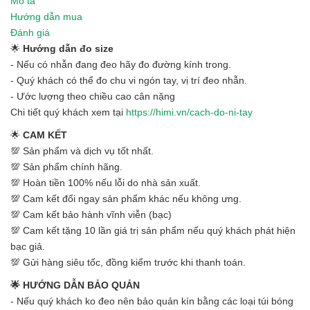
Mô tả
Hướng dẫn mua
Đánh giá
🌟
Hướng dẫn đo size
- Nếu có nhẫn đang đeo hãy đo đường kính trong.
- Quý khách có thể đo chu vi ngón tay, vị trí đeo nhẫn.
- Ước lượng theo chiều cao cân nặng
Chi tiết quý khách xem tại
https://himi.vn/cach-do-ni-tay
🌟
CAM KẾT
💯 Sản phẩm và dịch vụ tốt nhất.
💯 Sản phẩm chính hãng.
💯 Hoàn tiền 100% nếu lỗi do nhà sản xuất.
💯 Cam kết đổi ngay sản phẩm khác nếu không ưng.
💯 Cam kết bảo hành vĩnh viễn (bạc)
💯 Cam kết tặng 10 lần giá trị sản phẩm nếu quý khách phát hiện
bạc giả.
💯 Gửi hàng siêu tốc, đồng kiểm trước khi thanh toán.
🌟 HƯỚNG DẪN BẢO QUẢN
- Nếu quý khách ko đeo nên bảo quản kín bằng các loại túi bóng