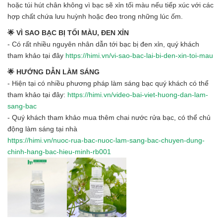
hoặc túi hút chân không vì bạc sẽ xỉn tối màu nếu tiếp xúc với các
hợp chất chứa lưu huỳnh hoặc đeo trong những lúc ốm.
🌟 VÌ SAO BẠC BỊ TỐI MÀU, ĐEN XỈN
- Có rất nhiều nguyên nhân dẫn tới bạc bị đen xỉn, quý khách
tham khảo tại đây
https://himi.vn/vi-sao-bac-lai-bi-den-xin-toi-mau
🌟 HƯỚNG DẪN LÀM SÁNG
- Hiện tại có nhiều phương pháp làm sáng bạc quý khách có thể
tham khảo tại đây:
https://himi.vn/video-bai-viet-huong-dan-lam-
sang-bac
- Quý khách tham khảo mua thêm chai nước rửa bạc, có thể chủ
động làm sáng tại nhà
https://himi.vn/nuoc-rua-bac-nuoc-lam-sang-bac-chuyen-dung-
chinh-hang-bac-hieu-minh-rb001