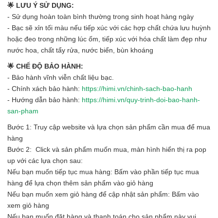
🌟 LƯU Ý SỬ DỤNG:
- Sử dụng hoàn toàn bình thường trong sinh hoạt hàng ngày
- Bạc sẽ xỉn tối màu nếu tiếp xúc với các hợp chất chứa lưu huỳnh
hoặc đeo trong những lúc ốm, tiếp xúc với hóa chất làm đẹp như
nước hoa, chất tẩy rửa, nước biển, bùn khoáng
🌟 CHẾ ĐỘ BẢO HÀNH:
- Bảo hành vĩnh viễn chất liệu bạc.
- Chính xách bảo hành:
https://himi.vn/chinh-sach-bao-hanh
- Hướng dẫn bảo hành:
https://himi.vn/quy-trinh-doi-bao-hanh-
san-pham
Bước 1: Truy cập website và lựa chọn sản phẩm cần mua để mua
hàng
Bước 2: Click và sản phẩm muốn mua, màn hình hiển thị ra pop
up với các lựa chọn sau:
Nếu bạn muốn tiếp tục mua hàng: Bấm vào phần tiếp tục mua
hàng để lựa chọn thêm sản phẩm vào giỏ hàng
Nếu bạn muốn xem giỏ hàng để cập nhật sản phẩm: Bấm vào
xem giỏ hàng
Nếu bạn muốn đặt hàng và thanh toán cho sản phẩm này vui