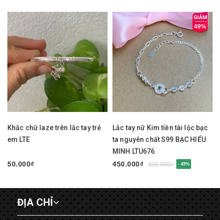
49%
Khắc chữ laze trên lắc tay trẻ
Lắc tay nữ Kim tiền tài lộc bạc
em LTE
ta nguyên chất S99 BẠC HIỂU
MINH LTU676
50.000₫
450.000₫
890.000₫
- 49%
ĐỊA CHỈ