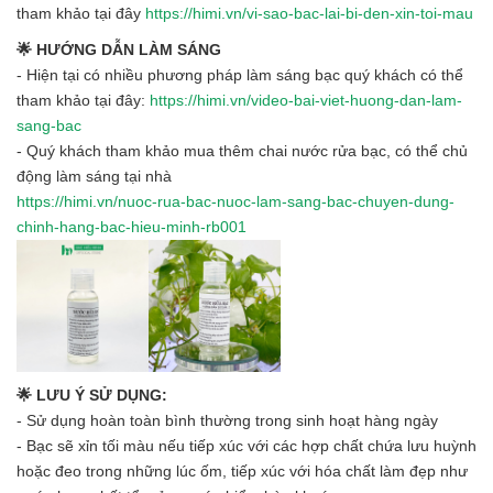
tham khảo tại đây
https://himi.vn/vi-sao-bac-lai-bi-den-xin-toi-mau
🌟 HƯỚNG DẪN LÀM SÁNG
- Hiện tại có nhiều phương pháp làm sáng bạc quý khách có thể
tham khảo tại đây:
https://himi.vn/video-bai-viet-huong-dan-lam-
sang-bac
- Quý khách tham khảo mua thêm chai nước rửa bạc, có thể chủ
động làm sáng tại nhà
https://himi.vn/nuoc-rua-bac-nuoc-lam-sang-bac-chuyen-dung-
chinh-hang-bac-hieu-minh-rb001
🌟 LƯU Ý SỬ DỤNG:
- Sử dụng hoàn toàn bình thường trong sinh hoạt hàng ngày
- Bạc sẽ xỉn tối màu nếu tiếp xúc với các hợp chất chứa lưu huỳnh
hoặc đeo trong những lúc ốm, tiếp xúc với hóa chất làm đẹp như