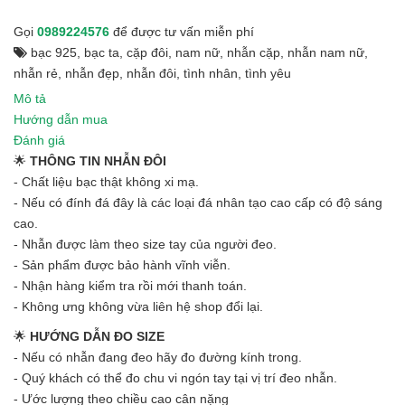
Gọi
0989224576
để được tư vấn miễn phí
bạc 925
,
bạc ta
,
cặp đôi
,
nam nữ
,
nhẫn cặp
,
nhẫn nam nữ
,
nhẫn rẻ
,
nhẫn đẹp
,
nhẫn đôi
,
tình nhân
,
tình yêu
Mô tả
Hướng dẫn mua
Đánh giá
🌟
THÔNG TIN NHẪN ĐÔI
- Chất liệu bạc thật không xi mạ.
- Nếu có đính đá đây là các loại đá nhân tạo cao cấp có độ sáng
cao.
- Nhẫn được làm theo size tay của người đeo.
- Sản phẩm được bảo hành vĩnh viễn.
- Nhận hàng kiểm tra rồi mới thanh toán.
- Không ưng không vừa liên hệ shop đổi lại.
🌟
HƯỚNG DẪN ĐO SIZE
- Nếu có nhẫn đang đeo hãy đo đường kính trong.
- Quý khách có thể đo chu vi ngón tay tại vị trí đeo nhẫn.
- Ước lượng theo chiều cao cân nặng