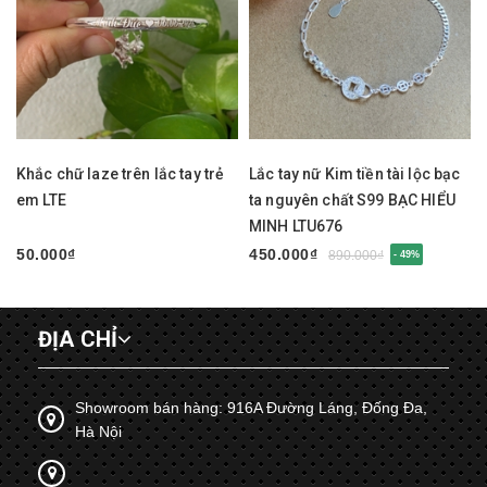
Khắc chữ laze trên lắc tay trẻ
Lắc tay nữ Kim tiền tài lộc bạc
em LTE
ta nguyên chất S99 BẠC HIỂU
MINH LTU676
50.000₫
450.000₫
890.000₫
- 49%
ĐỊA CHỈ
Showroom bán hàng: 916A Đường Láng, Đống Đa,
Hà Nội