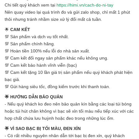
Chi tiết quý khách xem tại
https://himi.vn/cach-do-ni-tay
Nên quay video lại quá trình đo và gửi zalo shop, chỉ mất 1 phút
thôi nhưng tránh nhầm size xử lý đổi mất cả tuần.
🌟
CAM KẾT
💯 Sản phẩm và dịch vụ tốt nhất.
💯 Sản phẩm chính hãng.
💯 Hoàn tiền 100% nếu lỗi do nhà sản xuất.
💯 Cam kết đổi ngay sản phẩm khác nếu không ưng.
💯 Cam kết bảo hành vĩnh viễn (bạc)
💯 Cam kết tặng 10 lần giá trị sản phẩm nếu quý khách phát hiện
bạc giả.
💯 Gửi hàng siêu tốc, đồng kiểm trước khi thanh toán.
🌟 HƯỚNG DẪN BẢO QUẢN
- Nếu quý khách ko đeo nên bảo quản kín bằng các loại túi bóng
hoặc túi hút chân không vì bạc sẽ xỉn tối màu nếu tiếp xúc với các
hợp chất chứa lưu huỳnh hoặc đeo trong những lúc ốm.
🌟 VÌ SAO BẠC BỊ TỐI MÀU, ĐEN XỈN
- Có rất nhiều nguyên nhân dẫn tới bạc bị đen xỉn, quý khách