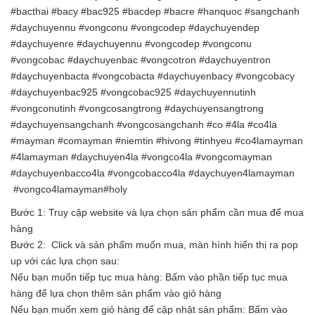
#bacthai #bacy #bac925 #bacdep #bacre #hanquoc #sangchanh
#daychuyennu #vongconu #vongcodep #daychuyendep
#daychuyenre #daychuyennu #vongcodep #vongconu
#vongcobac #daychuyenbac #vongcotron #daychuyentron
#daychuyenbacta #vongcobacta #daychuyenbacy #vongcobacy
#daychuyenbac925 #vongcobac925 #daychuyennutinh
#vongconutinh #vongcosangtrong #daychuyensangtrong
#daychuyensangchanh #vongcosangchanh #co #4la #co4la
#mayman #comayman #niemtin #hivong #tinhyeu #co4lamayman
#4lamayman #daychuyen4la #vongco4la #vongcomayman
#daychuyenbacco4la #vongcobacco4la #daychuyen4lamayman
#vongco4lamayman#holy
Bước 1: Truy cập website và lựa chọn sản phẩm cần mua để mua
hàng
Bước 2: Click và sản phẩm muốn mua, màn hình hiển thị ra pop
up với các lựa chọn sau:
Nếu bạn muốn tiếp tục mua hàng: Bấm vào phần tiếp tục mua
hàng để lựa chọn thêm sản phẩm vào giỏ hàng
Nếu bạn muốn xem giỏ hàng để cập nhật sản phẩm: Bấm vào