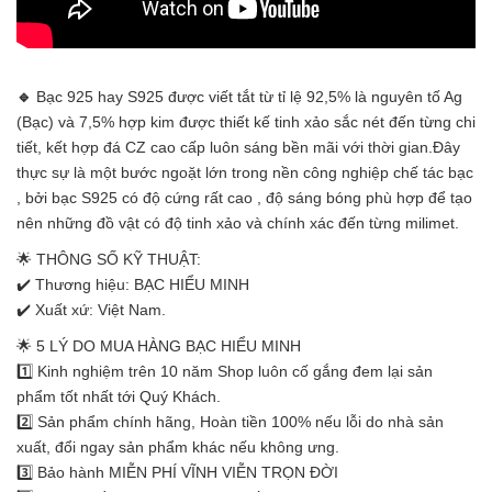
🔹
Bạc 925 hay S925 được viết tắt từ tỉ lệ 92,5% là nguyên tố Ag
(Bạc) và 7,5% hợp kim được thiết kế tinh xảo sắc nét đến từng chi
tiết, kết hợp đá CZ cao cấp luôn sáng bền mãi với thời gian.Đây
thực sự là một bước ngoặt lớn trong nền công nghiệp chế tác bạc
, bởi bạc S925 có độ cứng rất cao , độ sáng bóng phù hợp để tạo
nên những đồ vật có độ tinh xảo và chính xác đến từng milimet.
🌟 THÔNG SỐ KỸ THUẬT:
✔️ Thương hiệu: BẠC HIỂU MINH
✔️ Xuất xứ: Việt Nam.
🌟 5 LÝ DO MUA HÀNG BẠC HIỂU MINH
1️⃣ Kinh nghiệm trên 10 năm Shop luôn cố gắng đem lại sản
phẩm tốt nhất tới Quý Khách.
2️⃣ Sản phẩm chính hãng, Hoàn tiền 100% nếu lỗi do nhà sản
xuất, đổi ngay sản phẩm khác nếu không ưng.
3️⃣ Bảo hành MIỄN PHÍ VĨNH VIỄN TRỌN ĐỜI