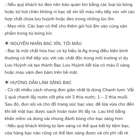
- Nếu quý khách ko đeo nên bảo quản kín bằng các loại túi bóng
hoặc túi hút chân không vì bạc sẽ xỉn tối màu nếu tiếp xúc với các
hợp chất chứa lưu huỳnh hoặc đeo trong những lúc ốm.
- Mẹo nhỏ: Các bạn có thể cho thêm gói hút ẩm vào cùng sản
phẩm trong túi bóng kín.
🌟 NGUYÊN NHÂN BẠC XỈN, TỐI MÀU
- Bạc là một chất hóa học có ký hiệu là Ag trong điều kiện bình
thường có thể tiếp xúc với các chất độc trong môi trường ví dụ
Lưu Huỳnh và tạo thành Bạc Lưu Huỳnh kết tủa có màu ố vàng
hoặc màu xám đen bám trên bề mặt.
🌟 HƯỚNG DẪN LÀM SÁNG BẠC
- Có rất nhiều cách nhưng đơn giản nhất là dùng Chanh tươi: Vắt
1 quả chanh lấy nước cốt pha với 3 thìa nước; 1 – 2 thìa muối.
Sau đó, đun sôi và cho đồ trang sức bạc vào; để lửa vừa cho đến
khi bề mặt bạc được sạch hoàn toàn thì lấy ra. Lau khô bằng
khăn mềm và dùng vải nhung đánh bóng cho bạc sáng hơn.
- Nếu quý khách không tự làm sáng có thể qua bất kỳ tiệm bạc,
cửa hàng bạc nào cũng có thể làm sáng được và chi phí rất rẻ.