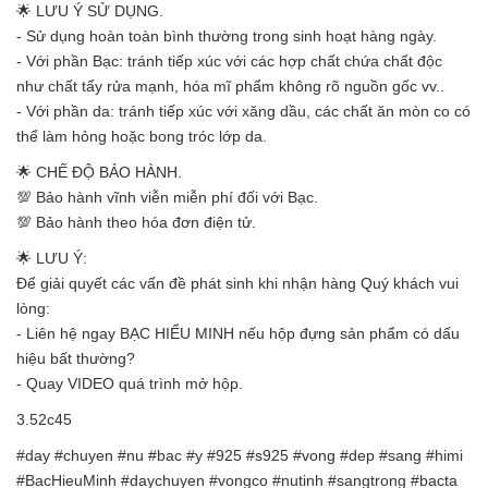
🌟 LƯU Ý SỬ DỤNG.
- Sử dụng hoàn toàn bình thường trong sinh hoạt hàng ngày.
- Với phần Bạc: tránh tiếp xúc với các hợp chất chứa chất độc
như chất tẩy rửa mạnh, hóa mĩ phẩm không rõ nguồn gốc vv..
- Với phần da: tránh tiếp xúc với xăng dầu, các chất ăn mòn co có
thể làm hỏng hoặc bong tróc lớp da.
🌟 CHẾ ĐỘ BẢO HÀNH.
💯 Bảo hành vĩnh viễn miễn phí đối với Bạc.
💯 Bảo hành theo hóa đơn điện tử.
🌟 LƯU Ý:
Để giải quyết các vấn đề phát sinh khi nhận hàng Quý khách vui
lòng:
- Liên hệ ngay BẠC HIỂU MINH nếu hộp đựng sản phẩm có dấu
hiệu bất thường?
- Quay VIDEO quá trình mở hộp.
3.52c45
#day #chuyen #nu #bac #y #925 #s925 #vong #dep #sang #himi
#BacHieuMinh #daychuyen #vongco #nutinh #sangtrong #bacta