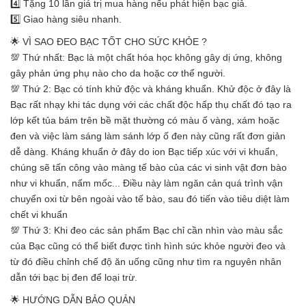
4️⃣ Tặng 10 lần giá trị mua hàng nếu phát hiện bạc giả.
5️⃣ Giao hàng siêu nhanh.
🌟 VÌ SAO ĐEO BẠC TỐT CHO SỨC KHỎE ?
💯 Thứ nhất: Bạc là một chất hóa học không gây dị ứng, không
gây phản ứng phụ nào cho da hoặc cơ thể người.
💯 Thứ 2: Bạc có tính khử độc và kháng khuẩn. Khử độc ở đây là
Bạc rất nhạy khi tác dụng với các chất độc hấp thụ chất đó tạo ra
lớp kết tủa bám trên bề mặt thường có màu ố vàng, xám hoặc
đen và việc làm sáng làm sánh lớp ố đen này cũng rất đơn giản
dễ dàng. Kháng khuẩn ở đây do ion Bạc tiếp xúc với vi khuẩn,
chúng sẽ tấn công vào màng tế bào của các vi sinh vật đơn bào
như vi khuẩn, nấm mốc... Điều này làm ngăn cản quá trình vận
chuyển oxi từ bên ngoài vào tế bào, sau đó tiến vào tiêu diệt làm
chết vi khuẩn
💯 Thứ 3: Khi đeo các sản phẩm Bạc chỉ cần nhìn vào màu sắc
của Bạc cũng có thể biết được tình hình sức khỏe người đeo và
từ đó điều chỉnh chế độ ăn uống cũng như tìm ra nguyên nhân
dẫn tới bạc bị đen để loại trừ.
🌟 HƯỚNG DẪN BẢO QUẢN