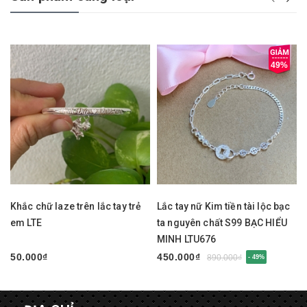
49%
Khắc chữ laze trên lắc tay trẻ
Lắc tay nữ Kim tiền tài lộc bạc
em LTE
ta nguyên chất S99 BẠC HIỂU
MINH LTU676
50.000₫
450.000₫
890.000₫
- 49%