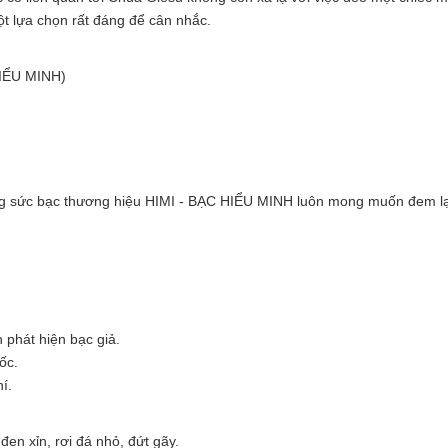
ột lựa chọn rất đáng để cân nhắc.
HIỂU MINH)
ng sức bạc thương hiệu HIMI - BẠC HIỂU MINH luôn mong muốn đem lạ
 phát hiện bạc giả.
ốc.
í.
đen xỉn, rơi đá nhỏ, đứt gãy.