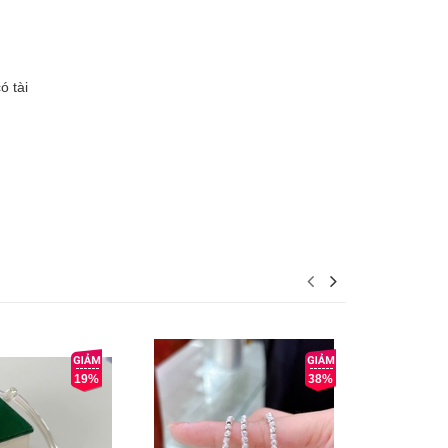
ó tài
19%
38%