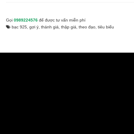
Gọi
0989224576
để được tư vấn miễn phí
bạc 925
,
gợi ý
,
thánh giá
,
thập giá
,
theo đạo
,
tiêu biểu