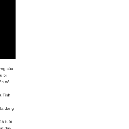
rưng của
u bị
rên nó
a Tinh
 đá dạng
45 tuổi.
ặt dây