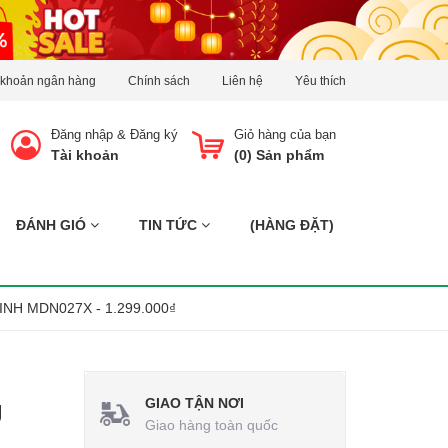
 khoản ngân hàng
Chính sách
Liên hệ
Yêu thích
Đăng nhập
&
Đăng ký
Giỏ hàng của bạn
Tài khoản
(
0
) Sản phẩm
ĐÁNH GIÓ
TIN TỨC
(HÀNG ĐẶT)
INH MDN027X - 1.299.000₫
GIAO TẬN NƠI
g
Giao hàng toàn quốc