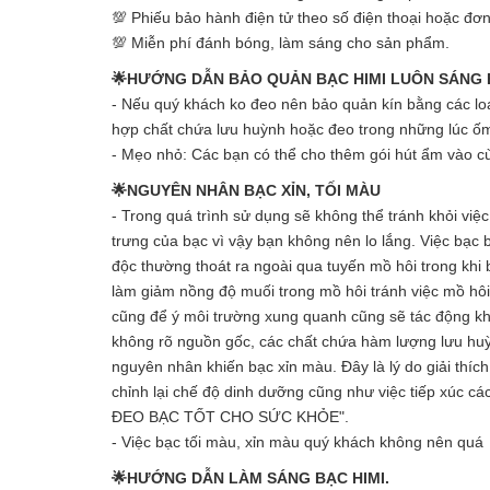
💯 Phiếu bảo hành điện tử theo số điện thoại hoặc đơ
💯 Miễn phí đánh bóng, làm sáng cho sản phẩm.
🌟HƯỚNG DẪN BẢO QUẢN BẠC HIMI LUÔN SÁNG
- Nếu quý khách ko đeo nên bảo quản kín bằng các loại
hợp chất chứa lưu huỳnh hoặc đeo trong những lúc ố
- Mẹo nhỏ: Các bạn có thể cho thêm gói hút ẩm vào cù
🌟NGUYÊN NHÂN BẠC XỈN, TỐI MÀU
- Trong quá trình sử dụng sẽ không thể tránh khỏi vi
trưng của bạc vì vậy bạn không nên lo lắng. Việc bạc 
độc thường thoát ra ngoài qua tuyến mồ hôi trong khi 
làm giảm nồng độ muối trong mồ hôi tránh việc mồ hôi
cũng để ý môi trường xung quanh cũng sẽ tác động kh
không rõ nguồn gốc, các chất chứa hàm lượng lưu huỳn
nguyên nhân khiến bạc xỉn màu. Đây là lý do giải thíc
chỉnh lại chế độ dinh dưỡng cũng như việc tiếp xúc cá
ĐEO BẠC TỐT CHO SỨC KHỎE".
- Việc bạc tối màu, xỉn màu quý khách không nên quá l
🌟HƯỚNG DẪN LÀM SÁNG BẠC HIMI.