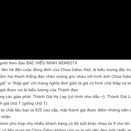
o người theo đạo BẠC HIỂU MINH MDN027X
 liên hệ đến cuộc đóng đinh của Chúa Giêsu Kitô, là biểu tượng đặc t
 gồm hai thanh thẳng đan chéo vuông góc nhau với hình ảnh Chúa Giês
iá" vì "thập giá" chỉ mang nghĩa đơn giản là giá có hình chữ thập và t
 giá được coi là biểu tượng của Thánh đạo.
ong các giáo phái: Thánh Giá Hy Lạp (có hình như dấu +), Thánh Giá L
h giá chữ T (giống chữ T)
từ chất liệu bạc ta 925 cao cấp, mặt thánh giá được điểm những viên
 nhấn.
5mm phù hợp cho nhiều khách hàng có độ tuổi khác nhau từ 9 cho tới 
 có liên quan tới Chúa Giêsu không còn xa lạ với việc đeo một chiếc m