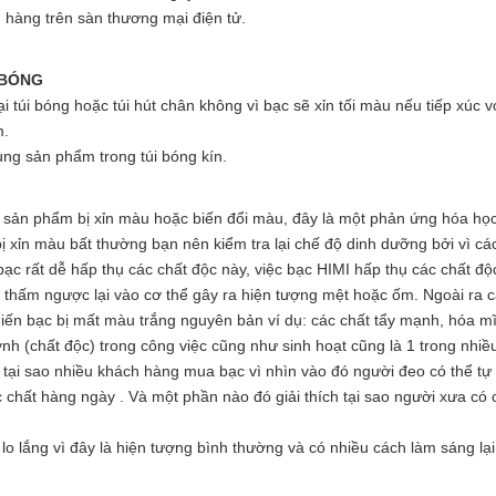
n hàng trên sàn thương mại điện tử.
 BÓNG
 túi bóng hoặc túi hút chân không vì bạc sẽ xỉn tối màu nếu tiếp xúc v
m.
ng sản phẩm trong túi bóng kín.
ệc sản phẩm bị xỉn màu hoặc biến đổi màu, đây là một phản ứng hóa họ
bị xỉn màu bất thường bạn nên kiểm tra lại chế độ dinh dưỡng bởi vì cá
bạc rất dễ hấp thụ các chất độc này, việc bạc HIMI hấp thụ các chất độ
 thấm ngược lại vào cơ thể gây ra hiện tượng mệt hoặc ốm. Ngoài ra 
iến bạc bị mất màu trắng nguyên bản ví dụ: các chất tẩy mạnh, hóa 
h (chất độc) trong công việc cũng như sinh hoạt cũng là 1 trong nhiề
h tại sao nhiều khách hàng mua bạc vì nhìn vào đó người đeo có thể tự
c chất hàng ngày . Và một phần nào đó giải thích tại sao người xưa có 
o lắng vì đây là hiện tượng bình thường và có nhiều cách làm sáng lại