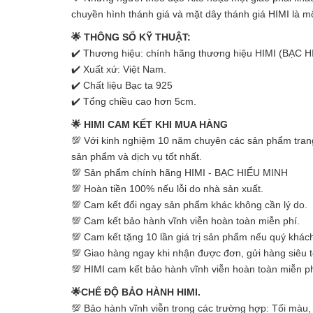
chuyền hình thánh giá và mặt dây thánh giá HIMI là m
🌟 THÔNG SỐ KỸ THUẬT:
✔️ Thương hiệu: chính hãng thương hiệu HIMI (BẠC 
✔️ Xuất xứ: Việt Nam.
✔️ Chất liệu Bạc ta 925
✔️ Tổng chiều cao hơn 5cm.
🌟 HIMI CAM KẾT KHI MUA HÀNG
💯 Với kinh nghiệm 10 năm chuyên các sản phẩm tra
sản phẩm và dịch vụ tốt nhất.
💯 Sản phẩm chính hãng HIMI - BẠC HIỂU MINH
💯 Hoàn tiền 100% nếu lỗi do nhà sản xuất.
💯 Cam kết đổi ngay sản phẩm khác không cần lý do.
💯 Cam kết bảo hành vĩnh viễn hoàn toàn miễn phí.
💯 Cam kết tặng 10 lần giá trị sản phẩm nếu quý khách
💯 Giao hàng ngay khi nhận được đơn, gửi hàng siêu t
💯 HIMI cam kết bảo hành vĩnh viễn hoàn toàn miễn ph
🌟CHẾ ĐỘ BẢO HÀNH HIMI.
💯 Bảo hành vĩnh viễn trong các trường hợp: Tối màu, 