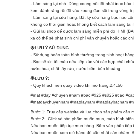
- Làm sáng tại nhà: Dùng xoong nồi tốt nhất inox hòa 
kem đánh răng rồi để vào xoong đun sôi trong vòng 5
- Làm sáng tại cửa hàng: Bất kỳ cửa hàng bạc nào cũ
không có thời gian hoặc không biết cách làm sáng tại
- Gửi lại shop để được làm sáng miễn phí do HIMI (B
xa có thể sẽ phát sinh chi phí vận chuyển hoặc các chi
🌟LƯU Ý SỬ DỤNG.
- Sử dụng hoàn toàn bình thường trong sinh hoạt hàn
- Bạc sẽ xỉn tối màu nếu tiếp xúc với các hợp chất ch
nước hoa, chất tẩy rửa, nước biển, bùn khoáng
🌟LƯU Ý:
- Quý khách nên quay video khi mở hàng.2.4c50
#mat #day #chuyen #nam #bac #925 #s925 #cao #ca
#matdaychuyennam #matdaynam #matdaybacnam #m
Bước 1: Truy cập website và lựa chọn sản phẩm cần
Bước 2: Click và sản phẩm muốn mua, màn hình hiển t
Nếu bạn muốn tiếp tục mua hàng: Bấm vào phần tiếp 
Nếu bạn muốn xem giỏ hàng để cập nhật sản phẩm: 