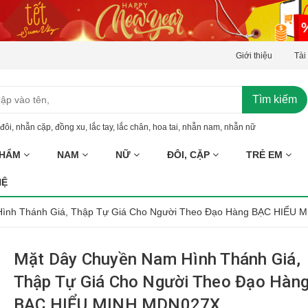
Giới thiệu
Tài
Tìm kiếm
đôi
,
nhẫn cặp
,
đồng xu
,
lắc tay
,
lắc chân
,
hoa tai
,
nhẫn nam
,
nhẫn nữ
PHẨM
NAM
NỮ
ĐÔI, CẶP
TRẺ EM
HỆ
ình Thánh Giá, Thập Tự Giá Cho Người Theo Đạo Hàng BẠC HIỂU M
Mặt Dây Chuyền Nam Hình Thánh Giá,
Thập Tự Giá Cho Người Theo Đạo Hàn
BẠC HIỂU MINH MDN027X