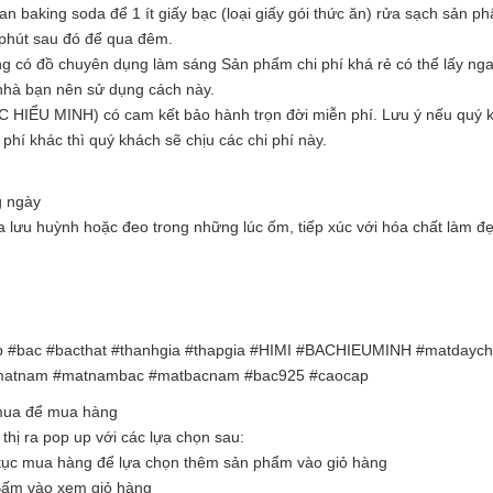
tan baking soda để 1 ít giấy bạc (loại giấy gói thức ăn) rửa sạch sản 
 phút sau đó để qua đêm.
ng có đồ chuyên dụng làm sáng Sản phẩm chi phí khá rẻ có thể lấy nga
 nhà bạn nên sử dụng cách này.
ẠC HIỂU MINH) có cam kết bảo hành trọn đời miễn phí. Lưu ý nếu quý 
 phí khác thì quý khách sẽ chịu các chi phí này.
g ngày
ứa lưu huỳnh hoặc đeo trong những lúc ốm, tiếp xúc với hóa chất làm đ
p #bac #bacthat #thanhgia #thapgia #HIMI #BACHIEUMINH #matdayc
atnam #matnambac #matbacnam #bac925 #caocap
 mua để mua hàng
hị ra pop up với các lựa chọn sau:
tục mua hàng để lựa chọn thêm sản phẩm vào giỏ hàng
Bấm vào xem giỏ hàng