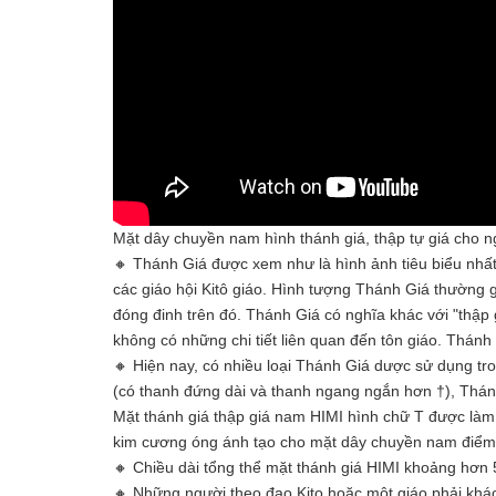
Mặt dây chuyền nam hình thánh giá, thập tự giá ch
🔸 Thánh Giá được xem như là hình ảnh tiêu biểu nhất
các giáo hội Kitô giáo. Hình tượng Thánh Giá thường
đóng đinh trên đó. Thánh Giá có nghĩa khác với "thập g
không có những chi tiết liên quan đến tôn giáo. Thánh
🔸 Hiện nay, có nhiều loại Thánh Giá dược sử dụng tr
(có thanh đứng dài và thanh ngang ngắn hơn †), Thán
Mặt thánh giá thập giá nam HIMI hình chữ T được làm 
kim cương óng ánh tạo cho mặt dây chuyền nam điểm
🔸 Chiều dài tổng thể mặt thánh giá HIMI khoảng hơn 
🔸 Những người theo đạo Kito hoặc một giáo phải khác