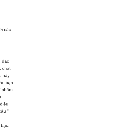
ới các
c đặc
c chất
c này
các bạn
mĩ phẩm
u
 điều
câu "
 bạc.