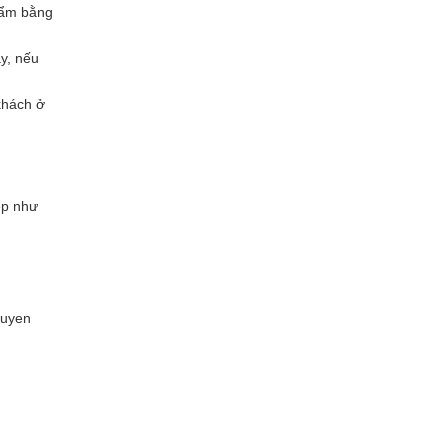
phẩm bằng
y, nếu
khách ở
ẹp như
huyen