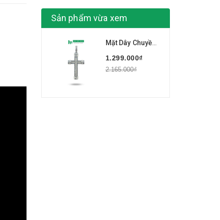
Sản phẩm vừa xem
Mặt Dây Chuyền Nam Hình Thánh Giá, Thập Tự Giá Cho Người Theo Đạo Hàng BẠC HIỂU MINH MDN027X
1.299.000₫
2.165.000₫