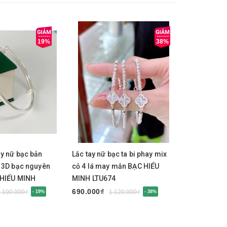
19%
38%
y
Mua ngay
Mua 
y nữ bạc bản
Lắc tay nữ bạc ta bi phay mix
Lắc tay Na
 3D bạc nguyên
cỏ 4 lá may mắn BẠC HIỂU
Bạc Ta Hì
 HIỂU MINH
MINH LTU674
MINH LDN 
690.000₫
699.000₫
2.100.000₫
1.120.000₫
- 19%
- 38%