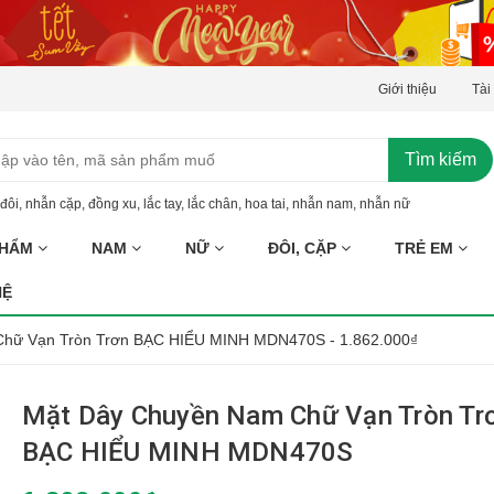
Giới thiệu
Tài
Tìm kiếm
đôi
,
nhẫn cặp
,
đồng xu
,
lắc tay
,
lắc chân
,
hoa tai
,
nhẫn nam
,
nhẫn nữ
PHẨM
NAM
NỮ
ĐÔI, CẶP
TRẺ EM
HỆ
hữ Vạn Tròn Trơn BẠC HIỂU MINH MDN470S - 1.862.000₫
Mặt Dây Chuyền Nam Chữ Vạn Tròn Tr
BẠC HIỂU MINH MDN470S