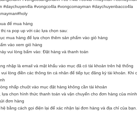
an #daychuyen4la #vongco4la #vongcomayman #daychuyenbacco4la
amayman#holy
 mua để mua hàng
hị ra pop up với các lựa chọn sau:
tục mua hàng để lựa chọn thêm sản phẩm vào giỏ hàng
Bấm vào xem giỏ hàng
ày vui lòng bấm vào: Đặt hàng và thanh toán
ăng nhập là email và mật khẩu vào mục đã có tài khoản trên hệ thống
i lòng điền các thông tin cá nhân để tiếp tục đăng ký tài khoản. Khi c
ình
òng nhấp chuột vào mục đặt hàng không cần tài khoản
, lựa chọn hình thức thanh toán và vận chuyển cho đơn hàng của mình
 gửi đơn hàng
hệ bằng cách gọi điện lại để xác nhận lại đơn hàng và địa chỉ của bạn.