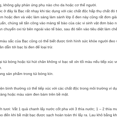
ng, không gây phản ứng phụ nào cho da hoặc cơ thể người.
 ở đây là Bạc rất nhạy khi tác dụng với các chất độc hấp thụ chất đó 
ám hoặc đen và việc làm sáng làm sánh lớp ố đen này cũng rất đơn gi
huẩn, chúng sẽ tấn công vào màng tế bào của các vi sinh vật đơn bào n
 chuyển oxi từ bên ngoài vào tế bào, sau đó tiến vào tiêu diệt làm chế
màu sắc của Bạc cũng có thể biết được tình hình sức khỏe người đeo 
 dẫn tới bạc bị đen để loại trừ.
 túi bóng hoặc túi hút chân không vì bạc sẽ xỉn tối màu nếu tiếp xúc v
m.
ng sản phẩm trong túi bóng kín.
kiện bình thường có thể tiếp xúc với các chất độc trong môi trường ví d
 vàng hoặc màu xám đen bám trên bề mặt.
 tươi: Vắt 1 quả chanh lấy nước cốt pha với 3 thìa nước; 1 – 2 thìa m
cho đến khi bề mặt bạc được sạch hoàn toàn thì lấy ra. Lau khô bằng 