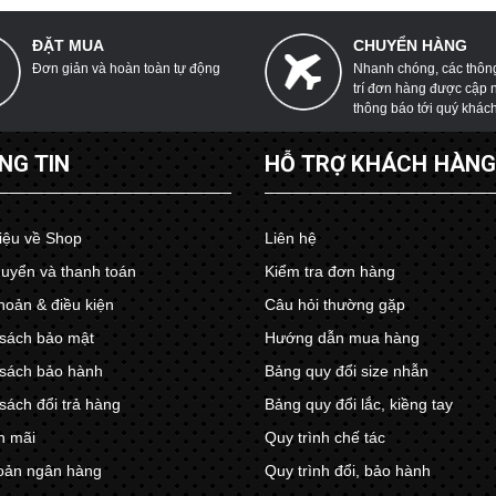
ĐẶT MUA
CHUYỂN HÀNG
Đơn giản và hoàn toàn tự động
Nhanh chóng, các thông 
trí đơn hàng được cập 
thông báo tới quý khác
NG TIN
HỖ TRỢ KHÁCH HÀN
hiệu về Shop
Liên hệ
uyển và thanh toán
Kiểm tra đơn hàng
hoản & điều kiện
Câu hỏi thường gặp
sách bảo mật
Hướng dẫn mua hàng
sách bảo hành
Bảng quy đổi size nhẫn
sách đổi trả hàng
Bảng quy đổi lắc, kiềng tay
n mãi
Quy trình chế tác
oản ngân hàng
Quy trình đổi, bảo hành