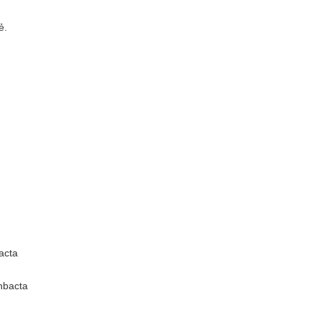
ẻ.
acta
nbacta
n