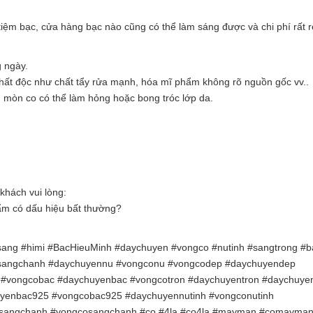
tiệm bạc, cửa hàng bạc nào cũng có thể làm sáng được và chi phí rất r
g ngày.
 chất độc như chất tẩy rửa mạnh, hóa mĩ phẩm không rõ nguồn gốc vv..
ăn mòn co có thể làm hỏng hoặc bong tróc lớp da.
khách vui lòng:
m có dấu hiệu bất thường?
ang #himi #BacHieuMinh #daychuyen #vongco #nutinh #sangtrong #b
#sangchanh #daychuyennu #vongconu #vongcodep #daychuyendep
#vongcobac #daychuyenbac #vongcotron #daychuyentron #daychuye
yenbac925 #vongcobac925 #daychuyennutinh #vongconutinh
nsangchanh #vongcosangchanh #co #4la #co4la #mayman #comayma