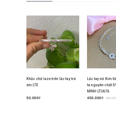
Mua ngay
Mua ngay
Khắc chữ laze trên lắc tay trẻ
Lắc tay nữ Kim ti
em LTE
ta nguyên chất 
MINH LTU676
50.000₫
450.000₫
890.00