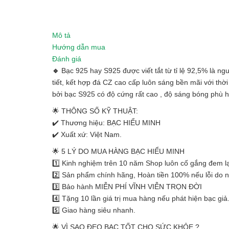
Mô tả
Hướng dẫn mua
Đánh giá
🔹
Bạc 925 hay S925 được viết tắt từ tỉ lệ 92,5% là ng
tiết, kết hợp đá CZ cao cấp luôn sáng bền mãi với thờ
bởi bạc S925 có độ cứng rất cao , độ sáng bóng phù h
🌟 THÔNG SỐ KỸ THUẬT:
✔️ Thương hiệu: BẠC HIỂU MINH
✔️ Xuất xứ: Việt Nam.
🌟 5 LÝ DO MUA HÀNG BẠC HIỂU MINH
1️⃣ Kinh nghiệm trên 10 năm Shop luôn cố gắng đem lạ
2️⃣ Sản phẩm chính hãng, Hoàn tiền 100% nếu lỗi do 
3️⃣ Bảo hành MIỄN PHÍ VĨNH VIỄN TRỌN ĐỜI
4️⃣ Tặng 10 lần giá trị mua hàng nếu phát hiện bạc giả
5️⃣ Giao hàng siêu nhanh.
🌟 VÌ SAO ĐEO BẠC TỐT CHO SỨC KHỎE ?