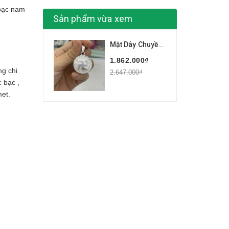
bạc nam
Sản phẩm vừa xem
Mặt Dây Chuyền Nam Chữ Vạn Tròn Trơn BẠC HIỂU MINH MDN470S
1.862.000₫
ng chi
2.647.000₫
 bạc ,
met.