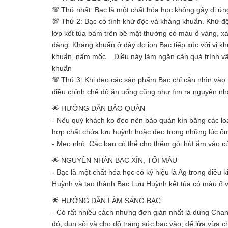
💯 Thứ nhất: Bạc là một chất hóa học không gây dị ứ
💯 Thứ 2: Bạc có tính khử độc và kháng khuẩn. Khử độc
lớp kết tủa bám trên bề mặt thường có màu ố vàng, x
dàng. Kháng khuẩn ở đây do ion Bạc tiếp xúc với vi k
khuẩn, nấm mốc... Điều này làm ngăn cản quá trình vận
khuẩn
💯 Thứ 3: Khi đeo các sản phẩm Bạc chỉ cần nhìn vào 
điều chỉnh chế độ ăn uống cũng như tìm ra nguyên nhân
🌟 HƯỚNG DẪN BẢO QUẢN
- Nếu quý khách ko đeo nên bảo quản kín bằng các loại
hợp chất chứa lưu huỳnh hoặc đeo trong những lúc ố
- Mẹo nhỏ: Các bạn có thể cho thêm gói hút ẩm vào cù
🌟 NGUYÊN NHÂN BẠC XỈN, TỐI MÀU
- Bạc là một chất hóa học có ký hiệu là Ag trong điều 
Huỳnh và tạo thành Bạc Lưu Huỳnh kết tủa có màu ố
🌟 HƯỚNG DẪN LÀM SÁNG BẠC
- Có rất nhiều cách nhưng đơn giản nhất là dùng Chanh
đó, đun sôi và cho đồ trang sức bạc vào; để lửa vừa 