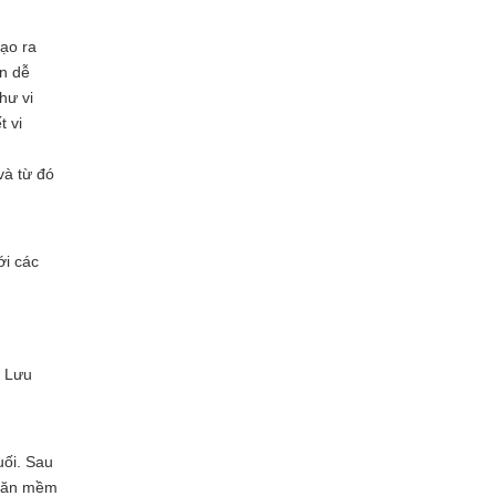
tạo ra
ản dễ
hư vi
t vi
và từ đó
ới các
ụ Lưu
uối. Sau
khăn mềm