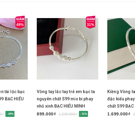
49%
31%
Mua ngay
Mua nga
ền tài lộc bạc
Vòng tay lắc tay trẻ em bạc ta
Kiềng Vòng ta
S99 BẠC HIỂU
nguyên chất S99 mix bi phay
đặc kiểu phay
nhỏ xinh BẠC HIỂU MINH
chất S99 BẠC
LTE585
LTU675
899.000₫
1.699.000₫
0₫
1.299.000₫
- 49%
- 31%