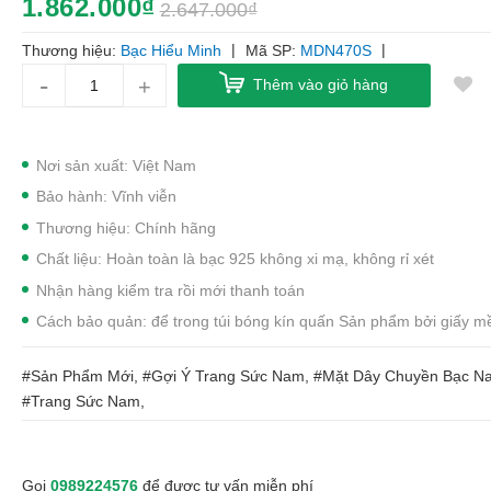
1.862.000₫
2.647.000₫
|
|
Thương hiệu:
Bạc Hiểu Minh
Mã SP:
MDN470S
-
+
Thêm vào giỏ hàng
Nơi sản xuất: Việt Nam
Bảo hành: Vĩnh viễn
Thương hiệu: Chính hãng
Chất liệu: Hoàn toàn là bạc 925 không xi mạ, không rỉ xét
Nhận hàng kiểm tra rồi mới thanh toán
Cách bảo quản: để trong túi bóng kín quấn Sản phẩm bởi giấy 
#Sản Phẩm Mới, #Gợi Ý Trang Sức Nam, #Mặt Dây Chuyền Bạc N
#Trang Sức Nam,
Gọi
0989224576
để được tư vấn miễn phí