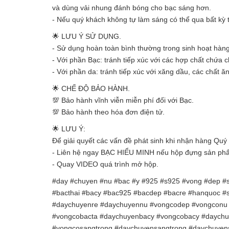
và dùng vải nhung đánh bóng cho bạc sáng hơn.
- Nếu quý khách không tự làm sáng có thể qua bất kỳ 
🌟 LƯU Ý SỬ DỤNG.
- Sử dụng hoàn toàn bình thường trong sinh hoạt hàn
- Với phần Bạc: tránh tiếp xúc với các hợp chất chứa
- Với phần da: tránh tiếp xúc với xăng dầu, các chất 
🌟 CHẾ ĐỘ BẢO HÀNH.
💯 Bảo hành vĩnh viễn miễn phí đối với Bạc.
💯 Bảo hành theo hóa đơn điện tử.
🌟 LƯU Ý:
Để giải quyết các vấn đề phát sinh khi nhận hàng Quý 
- Liên hệ ngay BẠC HIỂU MINH nếu hộp đựng sản phẩ
- Quay VIDEO quá trình mở hộp.
#day #chuyen #nu #bac #y #925 #s925 #vong #dep #s
#bacthai #bacy #bac925 #bacdep #bacre #hanquoc 
#daychuyenre #daychuyennu #vongcodep #vongconu 
#vongcobacta #daychuyenbacy #vongcobacy #daychu
#vongcosangtrong #daychuyensangtrong #daychuye