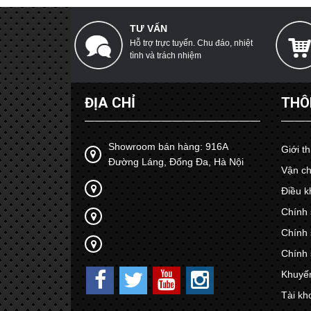
TƯ VẤN
Hỗ trợ trực tuyến. Chu đáo, nhiệt
tình và trách nhiệm
ĐỊA CHỈ
THÔ
Showroom bán hàng: 916A
Giới t
Đường Láng, Đống Đa, Hà Nội
Vận ch
Điều k
Chính 
Chính 
Chính 
Khuyế
Tài kh