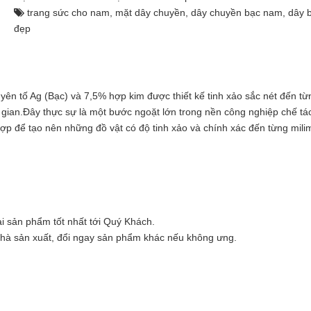
trang sức cho nam
,
mặt dây chuyền
,
dây chuyền bạc nam
,
dây 
đẹp
uyên tố Ag (Bạc) và 7,5% hợp kim được thiết kế tinh xảo sắc nét đến từ
i gian.Đây thực sự là một bước ngoặt lớn trong nền công nghiệp chế tác
ợp để tạo nên những đồ vật có độ tinh xảo và chính xác đến từng mili
i sản phẩm tốt nhất tới Quý Khách.
nhà sản xuất, đổi ngay sản phẩm khác nếu không ưng.
.