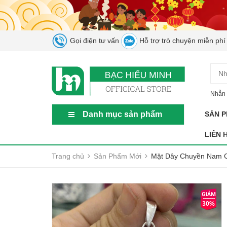
Gọi điện tư vấn
Hỗ trợ trò chuyện miễn phí
Nhẫn 
Danh mục sản phẩm
SẢN 
LIÊN 
Trang chủ
Sản Phẩm Mới
Mặt Dây Chuyền Nam C
30%