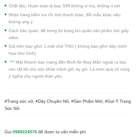
Chất liệu: Hoàn toàn là bạc S99 không xi mạ, không rỉ xét.
Nhận hàng kiểm tra rồi mới thanh toán, đổi mẫu khác nếu
không ưng ý.
Cách bảo quản: để trong túi bóng kín quấn sản phẩm bởi giấy
mềm.
Giá trên bao gồm 1 mặt chữ THỌ ( không bao gồm dây minh
họa như hình)
*** Mặt Khánh bạc mang đến Bình An May Mắn ngoài ra bạc
còn rất tốt cho sức khỏe tránh gió, kỵ gió. Là món quà vô cùng
ý nghĩa cho người thân yêu
#Trang sức nữ, #Dây Chuyền Nữ, #Sản Phẩm Mới, #Gợi Ý Trang
Sức Nữ,
Gọi
0989224576
để được tư vấn miễn phí