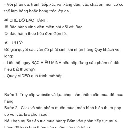
- Với phần da: tránh tiếp xúc với xăng dầu, các chất ăn mòn co có
thể làm hỏng hoặc bong tróc lớp da.
🌟 CHẾ ĐỘ BẢO HÀNH.
💯 Bảo hành vĩnh viễn miễn phí đối với Bạc.
💯 Bảo hành theo hóa đơn điện tử.
🌟 LƯU Ý:
Để giải quyết các vấn đề phát sinh khi nhận hàng Quý khách vui
lòng:
- Liên hệ ngay BẠC HIỂU MINH nếu hộp đựng sản phẩm có dấu
hiệu bất thường?
- Quay VIDEO quá trình mở hộp.
Bước 1: Truy cập website và lựa chọn sản phẩm cần mua để mua
hàng
Bước 2: Click và sản phẩm muốn mua, màn hình hiển thị ra pop
up với các lựa chọn sau:
Nếu bạn muốn tiếp tục mua hàng: Bấm vào phần tiếp tục mua
hàng để lựa chọn thêm sản phẩm vào giỏ hàng