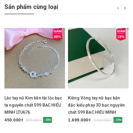
Sản phẩm cùng loại
49%
19%
Lắc tay nữ Kim tiền tài lộc bạc
Kiềng Vòng tay nữ bạc bản
ta nguyên chất S99 BẠC HIỂU
đặc kiểu phay 3D bạc nguyên
MINH LTU676
chất S99 BẠC HIỂU MINH
LTU675
450.000₫
1.699.000₫
890.000₫
2.100.000₫
- 49%
- 19%