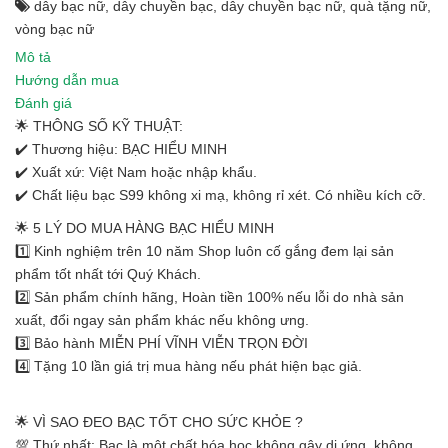
dây bạc nữ
,
dây chuyền bạc
,
dây chuyền bạc nữ
,
quà tặng nữ
,
vòng bạc nữ
Mô tả
Hướng dẫn mua
Đánh giá
🌟 THÔNG SỐ KỸ THUẬT:
✔️ Thương hiệu: BẠC HIỂU MINH
✔️ Xuất xứ: Việt Nam hoặc nhập khẩu.
✔️ Chất liệu bạc S99 không xi mạ, không rỉ xét. Có nhiều kích cỡ.
🌟 5 LÝ DO MUA HÀNG BẠC HIỂU MINH
1️⃣ Kinh nghiệm trên 10 năm Shop luôn cố gắng đem lại sản
phẩm tốt nhất tới Quý Khách.
2️⃣ Sản phẩm chính hãng, Hoàn tiền 100% nếu lỗi do nhà sản
xuất, đổi ngay sản phẩm khác nếu không ưng.
3️⃣ Bảo hành MIỄN PHÍ VĨNH VIỄN TRỌN ĐỜI
4️⃣ Tặng 10 lần giá trị mua hàng nếu phát hiện bạc giả.
🌟 VÌ SAO ĐEO BẠC TỐT CHO SỨC KHỎE ?
💯 Thứ nhất: Bạc là một chất hóa học không gây dị ứng, không