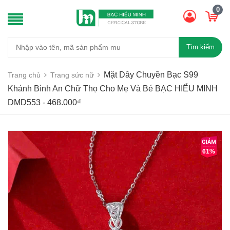
0
Tìm kiếm
Mặt Dây Chuyền Bạc S99
Trang chủ
Trang sức nữ
Khánh Bình An Chữ Thọ Cho Mẹ Và Bé BẠC HIỂU MINH
DMD553 - 468.000₫
61%