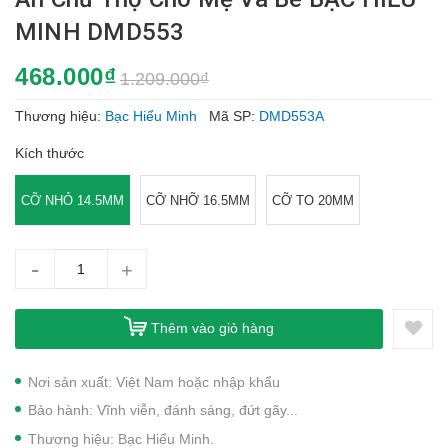
MINH DMD553
468.000₫
1.209.000₫
Thương hiệu:
Bạc Hiểu Minh
Mã SP:
DMD553A
Kích thước
CỠ NHỎ 14.5MM
CỠ NHỠ 16.5MM
CỠ TO 20MM
-
+
Thêm vào giỏ hàng
Nơi sản xuất: Việt Nam hoặc nhập khẩu
Bảo hành: Vĩnh viễn, đánh sáng, đứt gãy...
Thương hiệu: Bạc Hiểu Minh.