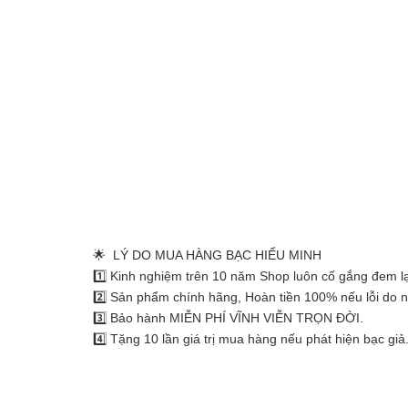
🌟 LÝ DO MUA HÀNG BẠC HIỂU MINH
1️⃣ Kinh nghiệm trên 10 năm Shop luôn cố gắng đem lạ
2️⃣ Sản phẩm chính hãng, Hoàn tiền 100% nếu lỗi do 
3️⃣ Bảo hành MIỄN PHÍ VĨNH VIỄN TRỌN ĐỜI.
4️⃣ Tặng 10 lần giá trị mua hàng nếu phát hiện bạc giả