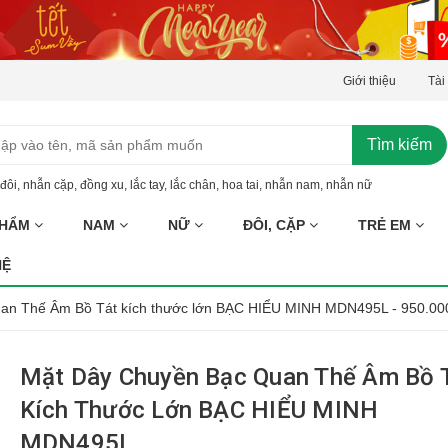
Giới thiệu
Tài
Tìm kiếm
đôi
,
nhẫn cặp
,
đồng xu
,
lắc tay
,
lắc chân
,
hoa tai
,
nhẫn nam
,
nhẫn nữ
PHẨM
NAM
NỮ
ĐÔI, CẶP
TRẺ EM
HỆ
uan Thế Âm Bồ Tát kích thước lớn BẠC HIỂU MINH MDN495L - 950.00
Mặt Dây Chuyền Bạc Quan Thế Âm Bồ 
Kích Thước Lớn BẠC HIỂU MINH
MDN495L