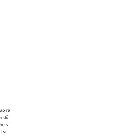
tạo ra
ản dễ
hư vi
t vi