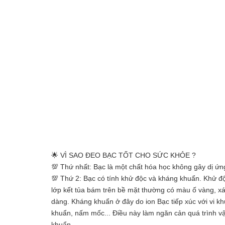
🌟 VÌ SAO ĐEO BẠC TỐT CHO SỨC KHỎE ?
💯 Thứ nhất: Bạc là một chất hóa học không gây dị ứ
💯 Thứ 2: Bạc có tính khử độc và kháng khuẩn. Khử độc
lớp kết tủa bám trên bề mặt thường có màu ố vàng, x
dàng. Kháng khuẩn ở đây do ion Bạc tiếp xúc với vi k
khuẩn, nấm mốc... Điều này làm ngăn cản quá trình vận
khuẩn