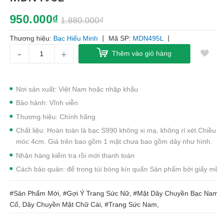
950.000₫
1.880.000₫
|
|
Thương hiệu:
Bạc Hiểu Minh
Mã SP:
MDN495L
-
+
Thêm vào giỏ hàng
Nơi sản xuất: Việt Nam hoặc nhập khẩu
Bảo hành: Vĩnh viễn
Thương hiệu: Chính hãng
Chất liệu: Hoàn toàn là bạc S990 không xi mạ, không rỉ xét.Chiều
móc 4cm. Giá trên bao gồm 1 mặt chưa bao gồm dây như hình.
Nhận hàng kiểm tra rồi mới thanh toán
Cách bảo quản: để trong túi bóng kín quấn Sản phẩm bởi giấy m
#Sản Phẩm Mới, #Gợi Ý Trang Sức Nữ, #Mặt Dây Chuyền Bạc Na
Cổ, Dây Chuyền Mặt Chữ Cái, #Trang Sức Nam,