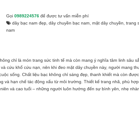
Gọi
0989224576
để được tư vấn miễn phí
dây bạc nam đẹp
,
dây chuyền bạc nam
,
mặt dây chuyền
,
trang 
nam
ng chỉ là món trang sức tinh tế mà còn mang ý nghĩa tâm linh sâu s
ở và cứu khổ cứu nạn, nên khi đeo mặt dây chuyền này, người mang th
uộc sống. Chất liệu bạc không chỉ sáng đẹp, thanh khiết mà còn được 
g và hạn chế tác động xấu từ môi trường. Thiết kế trang nhã, phù hợp
ng niên và cao tuổi – những người luôn hướng đến sự bình yên, nhẹ nhà