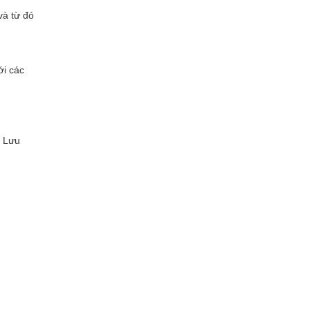
và từ đó
ới các
ụ Lưu