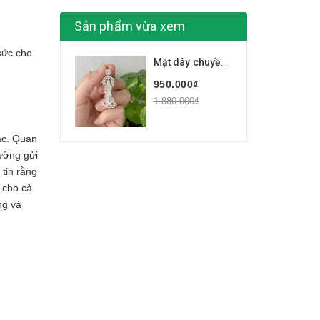
Sản phẩm vừa xem
sức cho
Mặt dây chuyền bạc Quan Thế Âm Bồ Tát kích thước lớn BẠC HIỂU MINH MDN495L
950.000₫
1.880.000₫
ắc. Quan
ường gửi
tin rằng
 cho cả
ng và