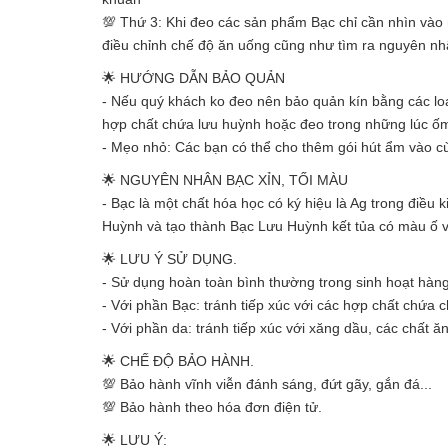
💯 Thứ 3: Khi đeo các sản phẩm Bạc chỉ cần nhìn vào 
điều chỉnh chế độ ăn uống cũng như tìm ra nguyên nhân
🌟 HƯỚNG DẪN BẢO QUẢN
- Nếu quý khách ko đeo nên bảo quản kín bằng các loại
hợp chất chứa lưu huỳnh hoặc đeo trong những lúc ố
- Mẹo nhỏ: Các bạn có thể cho thêm gói hút ẩm vào cù
🌟 NGUYÊN NHÂN BẠC XỈN, TỐI MÀU
- Bạc là một chất hóa học có ký hiệu là Ag trong điều 
Huỳnh và tạo thành Bạc Lưu Huỳnh kết tủa có màu ố
🌟 LƯU Ý SỬ DỤNG.
- Sử dụng hoàn toàn bình thường trong sinh hoạt hàn
- Với phần Bạc: tránh tiếp xúc với các hợp chất chứa
- Với phần da: tránh tiếp xúc với xăng dầu, các chất 
🌟 CHẾ ĐỘ BẢO HÀNH.
💯 Bảo hành vĩnh viễn đánh sáng, đứt gãy, gắn đá...
💯 Bảo hành theo hóa đơn điện tử.
🌟 LƯU Ý: