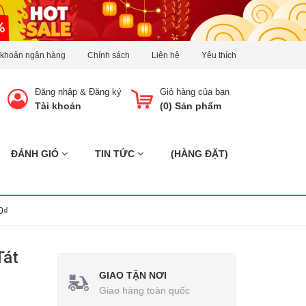
 khoản ngân hàng
Chính sách
Liên hệ
Yêu thích
Đăng nhập
&
Đăng ký
Giỏ hàng của bạn
Tài khoản
(
0
) Sản phẩm
ĐÁNH GIÓ
TIN TỨC
(HÀNG ĐẶT)
0₫
Tát
GIAO TẬN NƠI
Giao hàng toàn quốc