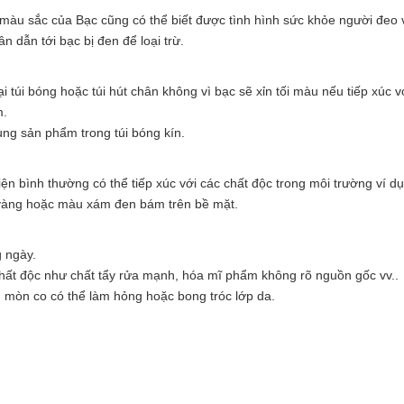
màu sắc của Bạc cũng có thể biết được tình hình sức khỏe người đeo 
 dẫn tới bạc bị đen để loại trừ.
 túi bóng hoặc túi hút chân không vì bạc sẽ xỉn tối màu nếu tiếp xúc v
m.
ng sản phẩm trong túi bóng kín.
kiện bình thường có thể tiếp xúc với các chất độc trong môi trường ví d
 vàng hoặc màu xám đen bám trên bề mặt.
g ngày.
 chất độc như chất tẩy rửa mạnh, hóa mĩ phẩm không rõ nguồn gốc vv..
ăn mòn co có thể làm hỏng hoặc bong tróc lớp da.