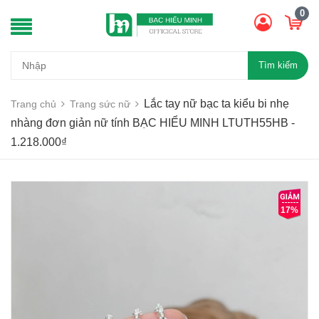
0
Tìm kiếm
Lắc tay nữ bạc ta kiểu bi nhẹ
Trang chủ
Trang sức nữ
nhàng đơn giản nữ tính BẠC HIỂU MINH LTUTH55HB -
1.218.000₫
17%