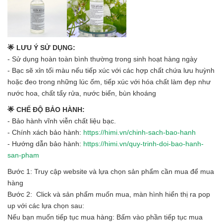
🌟 LƯU Ý SỬ DỤNG:
- Sử dụng hoàn toàn bình thường trong sinh hoạt hàng ngày
- Bạc sẽ xỉn tối màu nếu tiếp xúc với các hợp chất chứa lưu huỳnh
hoặc đeo trong những lúc ốm, tiếp xúc với hóa chất làm đẹp như
nước hoa, chất tẩy rửa, nước biển, bùn khoáng
🌟 CHẾ ĐỘ BẢO HÀNH:
- Bảo hành vĩnh viễn chất liệu bạc.
- Chính xách bảo hành:
https://himi.vn/chinh-sach-bao-hanh
- Hướng dẫn bảo hành:
https://himi.vn/quy-trinh-doi-bao-hanh-
san-pham
Bước 1: Truy cập website và lựa chọn sản phẩm cần mua để mua
hàng
Bước 2: Click và sản phẩm muốn mua, màn hình hiển thị ra pop
up với các lựa chọn sau:
Nếu bạn muốn tiếp tục mua hàng: Bấm vào phần tiếp tục mua