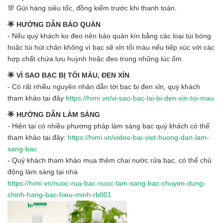
💯 Gửi hàng siêu tốc, đồng kiểm trước khi thanh toán.
🌟 HƯỚNG DẪN BẢO QUẢN
- Nếu quý khách ko đeo nên bảo quản kín bằng các loại túi bóng
hoặc túi hút chân không vì bạc sẽ xỉn tối màu nếu tiếp xúc với các
hợp chất chứa lưu huỳnh hoặc đeo trong những lúc ốm.
🌟 VÌ SAO BẠC BỊ TỐI MÀU, ĐEN XỈN
- Có rất nhiều nguyên nhân dẫn tới bạc bị đen xỉn, quý khách
tham khảo tại đây
https://himi.vn/vi-sao-bac-lai-bi-den-xin-toi-mau
🌟 HƯỚNG DẪN LÀM SÁNG
- Hiện tại có nhiều phương pháp làm sáng bạc quý khách có thể
tham khảo tại đây:
https://himi.vn/video-bai-viet-huong-dan-lam-
sang-bac
- Quý khách tham khảo mua thêm chai nước rửa bạc, có thể chủ
động làm sáng tại nhà
https://himi.vn/nuoc-rua-bac-nuoc-lam-sang-bac-chuyen-dung-
chinh-hang-bac-hieu-minh-rb001