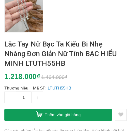
Lắc Tay Nữ Bạc Ta Kiểu Bi Nhẹ
Nhàng Đơn Giản Nữ Tính BẠC HIỂU
MINH LTUTH55HB
1.218.000₫
1.464.000₫
Thương hiệu:
Mã SP:
LTUTH55HB
-
+
Thêm vào giỏ hàng
Các sản phẩm lắc tay nữ của thương hiệu Bạc Hiểu Minh nổi bật