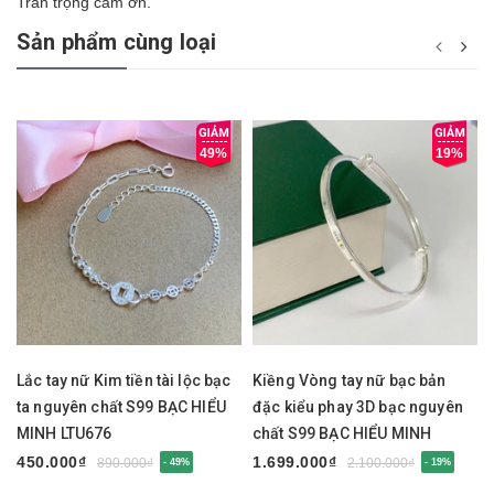
Trân trọng cảm ơn.
Sản phẩm cùng loại
49%
19%
Lắc tay nữ Kim tiền tài lộc bạc
Kiềng Vòng tay nữ bạc bản
ta nguyên chất S99 BẠC HIỂU
đặc kiểu phay 3D bạc nguyên
MINH LTU676
chất S99 BẠC HIỂU MINH
LTU675
450.000₫
1.699.000₫
890.000₫
2.100.000₫
- 49%
- 19%