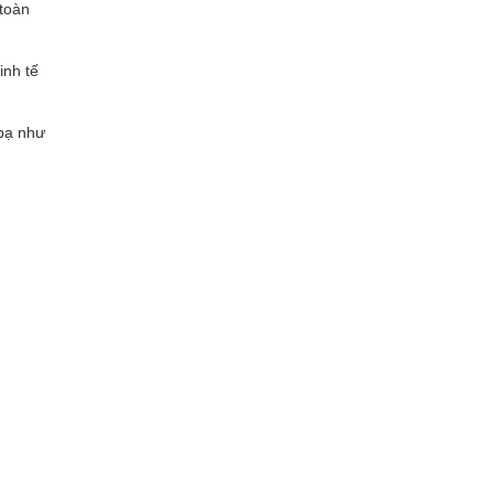
 toàn
inh tế
bạ như