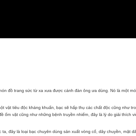
g món đồ trang sức từ xa xưa được cánh đàn ông ưa dùng. Nó là một mó
.
ột vật tiêu độc kháng khuẩn, bạc sẽ hấp thụ các chất độc cũng như tr
ề ốm vặt cũng như những bệnh truyền nhiểm, đây là lý do giải thích v
a, đây là loại bạc chuyên dùng sản xuất vòng cổ, dây chuyền, mặt d