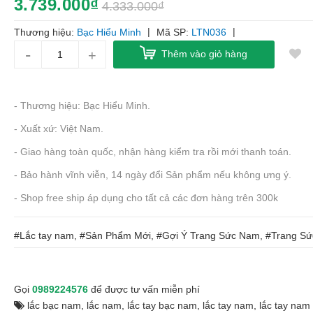
3.739.000₫
4.333.000₫
|
|
Thương hiệu:
Bạc Hiểu Minh
Mã SP:
LTN036
-
+
Thêm vào giỏ hàng
- Thương hiệu: Bạc Hiểu Minh.
- Xuất xứ: Việt Nam.
- Giao hàng toàn quốc, nhận hàng kiểm tra rồi mới thanh toán.
- Bảo hành vĩnh viễn, 14 ngày đổi Sản phẩm nếu không ưng ý.
- Shop free ship áp dụng cho tất cả các đơn hàng trên 300k
#Lắc tay nam, #Sản Phẩm Mới, #Gợi Ý Trang Sức Nam, #Trang S
Gọi
0989224576
để được tư vấn miễn phí
lắc bạc nam
,
lắc nam
,
lắc tay bạc nam
,
lắc tay nam
,
lắc tay nam