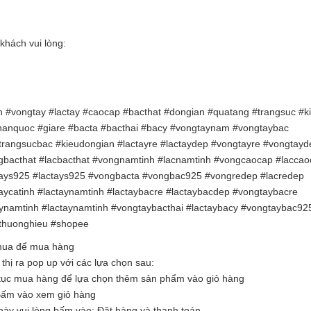
khách vui lòng:
 #vongtay #lactay #caocap #bacthat #dongian #quatang #trangsuc #ki
#hanquoc #giare #bacta #bacthai #bacy #vongtaynam #vongtaybac
rangsucbac #kieudongian #lactayre #lactaydep #vongtayre #vongtayd
bacthat #lacbacthat #vongnamtinh #lacnamtinh #vongcaocap #laccao
gtays925 #lactays925 #vongbacta #vongbac925 #vongredep #lacredep
ycatinh #lactaynamtinh #lactaybacre #lactaybacdep #vongtaybacre
aynamtinh #lactaynamtinh #vongtaybacthai #lactaybacy #vongtaybac92
#thuonghieu #shopee
 mua để mua hàng
hị ra pop up với các lựa chọn sau:
tục mua hàng để lựa chọn thêm sản phẩm vào giỏ hàng
Bấm vào xem giỏ hàng
ày vui lòng bấm vào: Đặt hàng và thanh toán