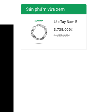
Sản phẩm vừa xem
Lắc Tay Nam Bạc Ta Chữ Vạn BẠC HIỂU MINH LTN036
3.739.000₫
4.333.000₫