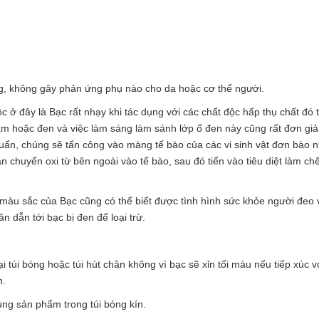
.
ng, không gây phản ứng phụ nào cho da hoặc cơ thể người.
 ở đây là Bạc rất nhạy khi tác dụng với các chất độc hấp thụ chất đó 
ám hoặc đen và việc làm sáng làm sánh lớp ố đen này cũng rất đơn gi
huẩn, chúng sẽ tấn công vào màng tế bào của các vi sinh vật đơn bào n
 chuyển oxi từ bên ngoài vào tế bào, sau đó tiến vào tiêu diệt làm chế
màu sắc của Bạc cũng có thể biết được tình hình sức khỏe người đeo 
 dẫn tới bạc bị đen để loại trừ.
 túi bóng hoặc túi hút chân không vì bạc sẽ xỉn tối màu nếu tiếp xúc v
m.
ng sản phẩm trong túi bóng kín.