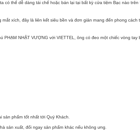
a có thể dễ dàng tái chế hoặc bán lại tại bất kỳ cửa tiệm Bạc nào trên
mắt xích, đây là liên kết siêu bền và đơn giản mang đến phong cách t
ỉ phú PHẠM NHẬT VƯỢNG với VIETTEL, ông có đeo một chiếc vòng tay 
i sản phẩm tốt nhất tới Quý Khách.
nhà sản xuất, đổi ngay sản phẩm khác nếu không ưng.