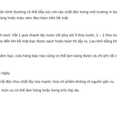
kiện bình thường có thể tiếp xúc với các chất độc trong môi trường ví d
 vàng hoặc màu xám đen bám trên bề mặt.
 tươi: Vắt 1 quả chanh lấy nước cốt pha với 3 thìa nước; 1 – 2 thìa m
cho đến khi bề mặt bạc được sạch hoàn toàn thì lấy ra. Lau khô bằng 
tiệm bạc, cửa hàng bạc nào cũng có thể làm sáng được và chi phí rất r
g ngày.
 chất độc như chất tẩy rửa mạnh, hóa mĩ phẩm không rõ nguồn gốc vv..
ăn mòn co có thể làm hỏng hoặc bong tróc lớp da.