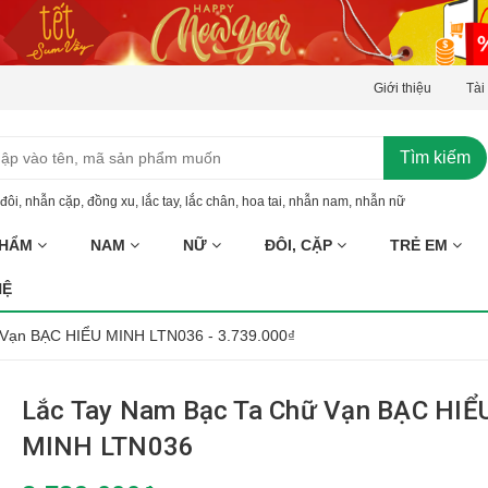
Giới thiệu
Tài
Tìm kiếm
đôi
,
nhẫn cặp
,
đồng xu
,
lắc tay
,
lắc chân
,
hoa tai
,
nhẫn nam
,
nhẫn nữ
PHẨM
NAM
NỮ
ĐÔI, CẶP
TRẺ EM
HỆ
 Vạn BẠC HIỂU MINH LTN036 - 3.739.000₫
Lắc Tay Nam Bạc Ta Chữ Vạn BẠC HIỂ
MINH LTN036