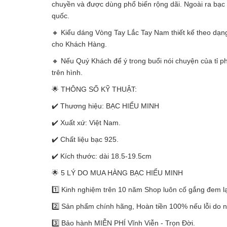
chuyền và được dùng phổ biến rộng dãi. Ngoài ra bạc t
quốc.
🔸 Kiểu dáng Vòng Tay Lắc Tay Nam thiết kế theo dạng 
cho Khách Hàng.
🔸 Nếu Quý Khách để ý trong buổi nói chuyện của t
trên hình.
🌟 THÔNG SỐ KỸ THUẬT:
✔️ Thương hiệu: BẠC HIỂU MINH
✔️ Xuất xứ: Việt Nam.
✔️ Chất liệu bạc 925.
✔️ Kích thước: dài 18.5-19.5cm
🌟 5 LÝ DO MUA HÀNG BẠC HIỂU MINH
1️⃣ Kinh nghiệm trên 10 năm Shop luôn cố gắng đem lạ
2️⃣ Sản phẩm chính hãng, Hoàn tiền 100% nếu lỗi do 
3️⃣ Bảo hành MIỄN PHÍ Vĩnh Viễn - Trọn Đời.