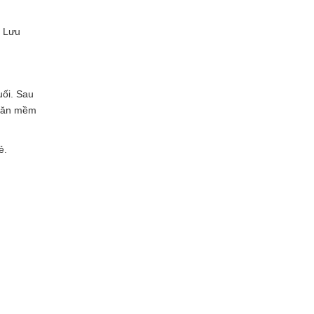
ụ Lưu
uối. Sau
khăn mềm
ẻ.