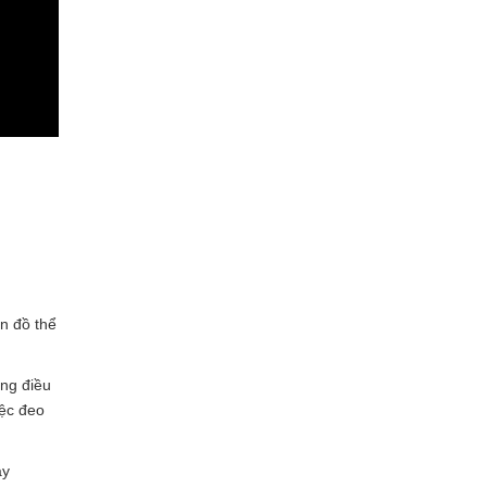
n đồ thể
ong điều
iệc đeo
ây