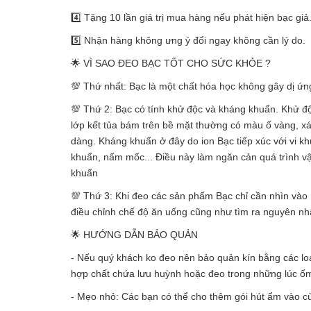
4️⃣ Tặng 10 lần giá trị mua hàng nếu phát hiện bạc giả
5️⃣ Nhận hàng không ưng ý đổi ngay không cần lý do.
🌟 VÌ SAO ĐEO BẠC TỐT CHO SỨC KHỎE ?
💯 Thứ nhất: Bạc là một chất hóa học không gây dị ứ
💯 Thứ 2: Bạc có tính khử độc và kháng khuẩn. Khử độc
lớp kết tủa bám trên bề mặt thường có màu ố vàng, x
dàng. Kháng khuẩn ở đây do ion Bạc tiếp xúc với vi k
khuẩn, nấm mốc... Điều này làm ngăn cản quá trình vận
khuẩn
💯 Thứ 3: Khi đeo các sản phẩm Bạc chỉ cần nhìn vào 
điều chỉnh chế độ ăn uống cũng như tìm ra nguyên nhân
🌟 HƯỚNG DẪN BẢO QUẢN
- Nếu quý khách ko đeo nên bảo quản kín bằng các loại
hợp chất chứa lưu huỳnh hoặc đeo trong những lúc ố
- Mẹo nhỏ: Các bạn có thể cho thêm gói hút ẩm vào cù