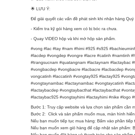
🌟 LƯU Ý:
Để giải quyết các vấn đề phát sinh khi nhận hàng Quý 
- Kiểm tra kỹ gói hàng xem có bị bóc ra chưa.
- Quay VIDEO hộp và khi mở hộp sản phẩm.
#vong #lac #tay #nam #himi #925 #s925 #bachieuminh
#lacdep #vongdep #vongre #lacre #catinh #namtinh 
#trangsucnam #quatangnam #lactaynam #lactaybac #t
#vongbacdep #vongbacre #lacbacre #lacbacdep #vong
vongcatinh #laccatinh #vongtay925 #lactay925 #von
#vongtaynambac #lactaynambac #vongtaycatinh #lacta
#lactaybacdep #vongtaybacthat #lactaybacthat #vont
#lactaybac925 #vongtayhimi #lactayhimi #nike #logo 
Bước 1: Truy cập website và lựa chọn sản phẩm cần
Bước 2: Click và sản phẩm muốn mua, màn hình hiển t
Nếu bạn muốn tiếp tục mua hàng: Bấm vào phần tiếp 
Nếu bạn muốn xem giỏ hàng để cập nhật sản phẩm: 
Nếu bạn muốn đặt hàng và thanh toán cho sản phẩm n