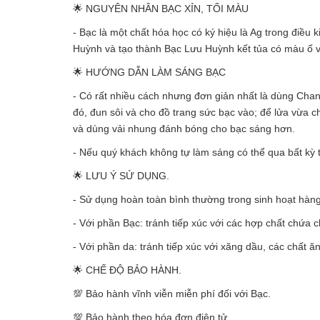
🌟 NGUYÊN NHÂN BẠC XỈN, TỐI MÀU
- Bạc là một chất hóa học có ký hiệu là Ag trong điều 
Huỳnh và tạo thành Bạc Lưu Huỳnh kết tủa có màu ố
🌟 HƯỚNG DẪN LÀM SÁNG BẠC
- Có rất nhiều cách nhưng đơn giản nhất là dùng Chanh
đó, đun sôi và cho đồ trang sức bạc vào; để lửa vừa 
và dùng vải nhung đánh bóng cho bạc sáng hơn.
- Nếu quý khách không tự làm sáng có thể qua bất kỳ 
🌟 LƯU Ý SỬ DỤNG.
- Sử dụng hoàn toàn bình thường trong sinh hoạt hàn
- Với phần Bạc: tránh tiếp xúc với các hợp chất chứa
- Với phần da: tránh tiếp xúc với xăng dầu, các chất 
🌟 CHẾ ĐỘ BẢO HÀNH.
💯 Bảo hành vĩnh viễn miễn phí đối với Bạc.
💯 Bảo hành theo hóa đơn điện tử.