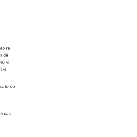
tạo ra
ản dễ
hư vi
t vi
và từ đó
ới các